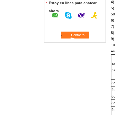
4)
Estoy en línea para chatear
5)
ahora
50
6)
7)
8)
9)
10
es
T
pa
3
4
6
8
9