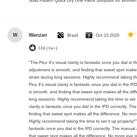
Solid Pattern Quick Dry One Piece Jumpsuit for Wome
W
Wanzan
Brazil
Oct 23.2025
Útil (1w+)
"The Pico 4's visual clarity is fantastic once you dial in
adjustment is smooth, and finding that sweet spot makes
strain during long sessions. Highly recommend taking the
Pico 4's visual clarity is fantastic once you dial in the 
is smooth, and finding that sweet spot makes all the dif
long sessions. Highly recommend taking the time to set i
clarity is fantastic once you dial in the IPD correctly. 
finding that sweet spot makes all the difference. No mor
Highly recommend taking the time to set it up properly!""T
fantastic once you dial in the IPD correctly. The manual
that sweet spot makes all the difference. No more eye st