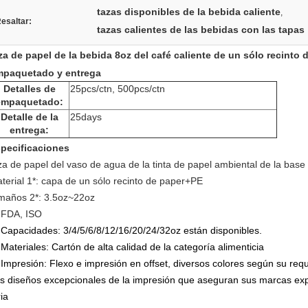
tazas disponibles de la bebida caliente
,
esaltar:
tazas calientes de las bebidas con las tapas
za de papel de la bebida 8oz del café caliente de un sólo recinto 
paquetado y entrega
Detalles de
25pcs/ctn, 500pcs/ctn
empaquetado:
Detalle de la
25days
entrega:
pecificaciones
za de papel del vaso de agua de la tinta de papel ambiental de la base
terial 1*: capa de un sólo recinto de paper+PE
maños 2*: 3.5oz~22oz
 FDA, ISO
)
Capacidades: 3/4/5/6/8/12/16/20/24/32oz están disponibles.
 Materiales: Cartón de alta calidad de la categoría alimenticia
 Impresión: Flexo e impresión en offset, diversos colores según su requi
s diseños excepcionales de la impresión que aseguran sus marcas ex
ria