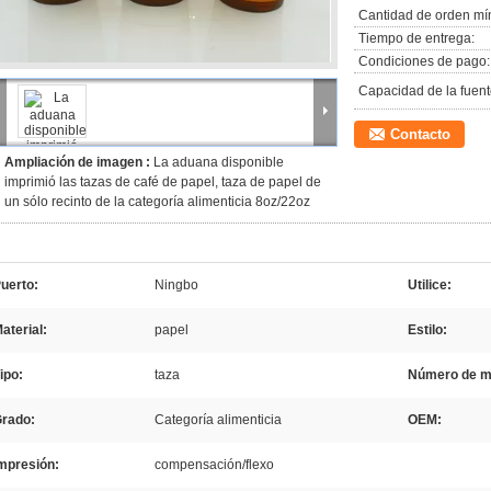
Cantidad de orden mí
Tiempo de entrega:
Condiciones de pago:
Capacidad de la fuent
Contacto
Ampliación de imagen :
La aduana disponible
imprimió las tazas de café de papel, taza de papel de
un sólo recinto de la categoría alimenticia 8oz/22oz
uerto:
Ningbo
Utilice:
aterial:
papel
Estilo:
ipo:
taza
Número de m
rado:
Categoría alimenticia
OEM:
mpresión:
compensación/flexo