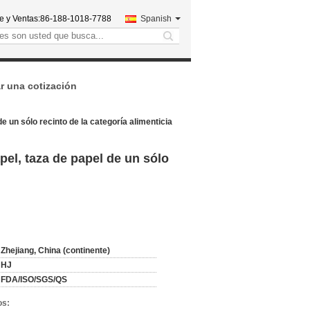
e y Ventas:
86-188-1018-7788
Spanish
search
ar una cotización
e un sólo recinto de la categoría alimenticia
pel, taza de papel de un sólo
Zhejiang, China (continente)
HJ
FDA/ISO/SGS/QS
os: