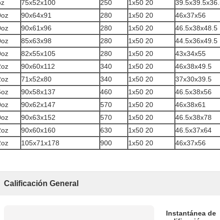
oz
75x52x100
250
1x50 20
39.5x39.5x36.
0oz
90x64x91
280
1x50 20
46x37x56
0oz
90x61x96
280
1x50 20
46.5x38x48.5
0oz
85x63x98
280
1x50 20
44.5x36x49.5
0oz
82x55x105
280
1x50 20
43x34x55
2oz
90x60x112
340
1x50 20
46x38x49.5
2oz
71x52x80
340
1x50 20
37x30x39.5
6oz
90x58x137
460
1x50 20
46.5x38x56
0oz
90x62x147
570
1x50 20
46x38x61
0oz
90x63x152
570
1x50 20
46.5x38x78
2oz
90x60x160
630
1x50 20
46.5x37x64
2oz
105x71x178
900
1x50 20
46x37x56
Calificación General
Instantánea de