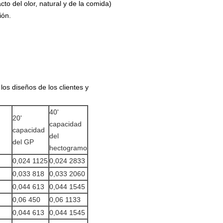
acto del olor, natural y de la comida)
ión.
os diseños de los clientes y
40'
20'
capacidad
capacidad
del
del GP
hectogramo
0,024 1125
0,024 2833
0,033 818
0,033 2060
0,044 613
0,044 1545
0,06 450
0,06 1133
0,044 613
0,044 1545