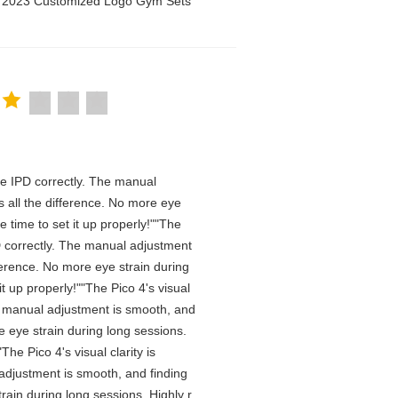
n 2023 Customized Logo Gym Sets
 the IPD correctly. The manual
 all the difference. No more eye
 time to set it up properly!""The
IPD correctly. The manual adjustment
ference. No more eye strain during
t up properly!""The Pico 4's visual
The manual adjustment is smooth, and
e eye strain during long sessions.
he Pico 4's visual clarity is
 adjustment is smooth, and finding
rain during long sessions. Highly r