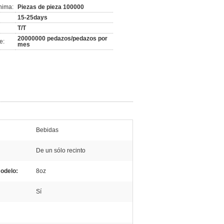
nima:
Piezas de pieza 100000
15-25days
T/T
20000000 pedazos/pedazos por
e:
mes
Bebidas
De un sólo recinto
odelo:
8oz
Sí