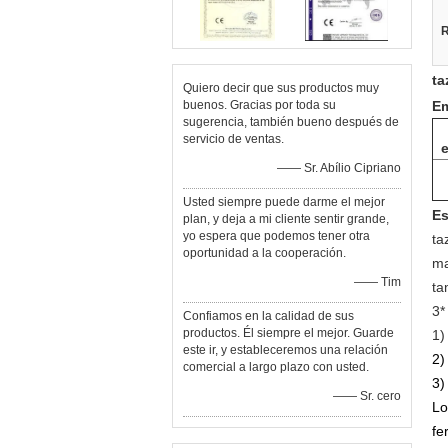
R
ta
Quiero decir que sus productos muy
buenos. Gracias por toda su
Em
sugerencia, también bueno después de
servicio de ventas.
—— Sr. Abílio Cipriano
Usted siempre puede darme el mejor
Es
plan, y deja a mi cliente sentir grande,
yo espera que podemos tener otra
ta
oportunidad a la cooperación.
ma
—— Tim
ta
3*
Confiamos en la calidad de sus
productos. Él siempre el mejor. Guarde
1
este ir, y estableceremos una relación
2)
comercial a largo plazo con usted.
3)
—— Sr. cero
Lo
fe