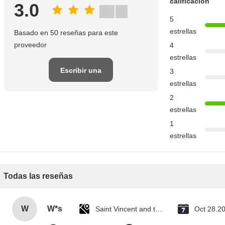
calificación
3.0
5
estrellas
Basado en 50 reseñas para este
proveedor
4
estrellas
Escribir una
3
estrellas
reseña
2
estrellas
1
estrellas
Todas las reseñas
W
W*s
Saint Vincent and the Grenadines
Oct 28.2