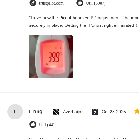
trustpilot.com
Útil (8987)
"I love how the Pico 4 handles IPD adjustment. The manua
securely in place. Getting the IPD just right eliminated！
L
Liang
Azerbaijan
Oct 23.2025
Útil (44)