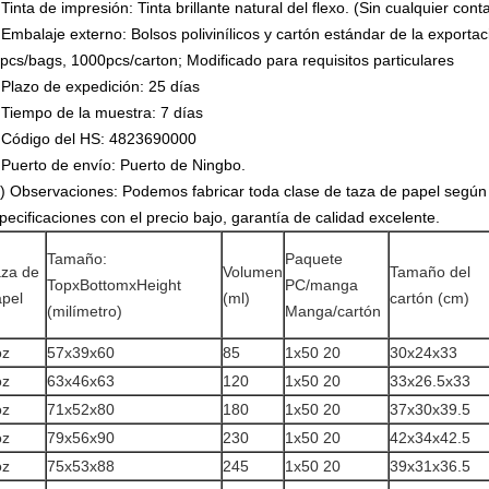
 Tinta de impresión: Tinta brillante natural del flexo. (Sin cualquier cont
 Embalaje externo: Bolsos polivinílicos y cartón estándar de la exportac
pcs/bags, 1000pcs/carton; Modificado para requisitos particulares
 Plazo de expedición: 25 días
 Tiempo de la muestra: 7 días
 Código del HS: 4823690000
 Puerto de envío: Puerto de Ningbo.
) Observaciones: Podemos fabricar toda clase de taza de papel según l
pecificaciones con el precio bajo, garantía de calidad excelente.
Tamaño:
Paquete
aza de
Volumen
Tamaño del
TopxBottomxHeight
PC/manga
pel
(ml)
cartón (cm)
(milímetro)
Manga/cartón
oz
57x39x60
85
1x50 20
30x24x33
oz
63x46x63
120
1x50 20
33x26.5x33
oz
71x52x80
180
1x50 20
37x30x39.5
oz
79x56x90
230
1x50 20
42x34x42.5
oz
75x53x88
245
1x50 20
39x31x36.5