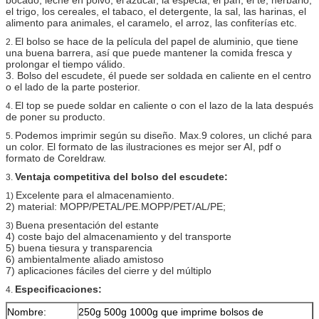
el trigo, los cereales, el tabaco, el detergente, la sal, las harinas, el
alimento para animales, el caramelo, el arroz, las confiterías etc.
El bolso se hace de la película del papel de aluminio, que tiene
2.
una buena barrera, así que puede mantener la comida fresca y
prolongar el tiempo válido.
3. Bolso del escudete, él puede ser soldada en caliente en el centro
o el lado de la parte posterior.
El top se puede soldar en caliente o con el lazo de la lata después
4.
de poner su producto.
Podemos imprimir según su diseño. Max.9 colores, un cliché para
5.
un color. El formato de las ilustraciones es mejor ser AI, pdf o
formato de Coreldraw.
Ventaja competitiva del bolso del escudete:
3.
Excelente para el almacenamiento.
1)
2) material: MOPP/PETAL/PE.MOPP/PET/AL/PE;
Buena presentación del estante
3)
4) coste bajo del almacenamiento y del transporte
5) buena tiesura y transparencia
6) ambientalmente aliado amistoso
7) aplicaciones fáciles del cierre y del múltiplo
Especificaciones:
4.
Nombre:
250g 500g 1000g que imprime bolsos de