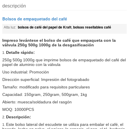
descripción
Bolsos de empaquetado del café
bolsos de café del papel de Kraft
bolsas resellables café
Alta luz:
,
Impreso levántese el bolso de café que empaqueta con la
válvula 250g 500g 1000g de la desgasificación
Detalle rápido:
1.
250g 500g 1000g que imprime bolsos de empaquetado del café del
papel de aluminio con la válvula
Uso industrial: Promoción
Dirección superficial: Impresión del fotograbado
Tamaño: modificado para requisitos particulares
Capacidad: 150gram, 250gram, 500gram, 1kg
Abierto: muesca/soldadura del rasgón
MOQ: 10000PCS
Descripción:
2.
Este bolso lateral del escudete se utiliza para embalar el café, el
1.
bocado, leche en polvo, el
azúcar, la especia, el pan, el té, herbario,