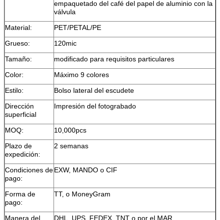
empaquetado del café del papel de aluminio con la
válvula
Material:
PET/PETAL/PE
Grueso:
120mic
Tamaño:
modificado para requisitos particulares
Color:
Máximo 9 colores
Estilo:
Bolso lateral del escudete
Dirección
Impresión del fotograbado
superficial
MOQ:
10,000pcs
Plazo de
2 semanas
expedición:
Condiciones de
EXW, MANDO o CIF
pago:
Forma de
TT, o MoneyGram
pago:
Manera del
DHL, UPS, FEDEX, TNT o por el MAR