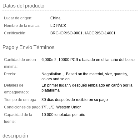
Datos del producto
Lugar de origen:
China
Nombre de la marca:
LD PACK
Certificación:
BRC-IOP,ISO-9001,HACCP,ISO-14001
Pago y Envío Términos
Cantidad de orden
6,000m2; 10000 PCS o basado en el tamaño del bolso
mínima:
Precio:
Negotiation， Based on the material, size, quantity,
colors and so on
Detalles de
En primer lugar, y después embalado en cartón por la
plataforma
empaquetado:
Tiempo de entrega:
30 días después de recibieron su pago
Condiciones de pago:
T/T, L/C, Western Union
Capacidad de la
10.000 toneladas por año
fuente:
descripción