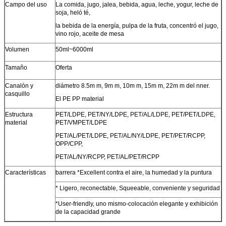
Campo del uso
La comida, jugo, jalea, bebida, agua, leche, yogur, leche de
soja, heló té,
la bebida de la energía, pulpa de la fruta, concentró el jugo,
vino rojo, aceite de mesa
Volumen
50ml~6000ml
Tamaño
Oferta
Canalón y
diámetro 8.5m m, 9m m, 10m m, 15m m, 22m m del nner.
casquillo
El PE PP material
Estructura
PET/LDPE, PET/NY/LDPE, PET/AL/LDPE, PET/PET/LDPE,
material
PET/VMPET/LDPE
PET/AL/PET/LDPE, PET/AL/NY/LDPE, PET/PET/RCPP,
OPP/CPP,
PET/AL/NY/RCPP, PET/AL/PET/RCPP
Características
barrera *Excellent contra el aire, la humedad y la puntura
* Ligero, reconectable, Squeeable, conveniente y seguridad
*User-friendly, uno mismo-colocación elegante y exhibición
de la capacidad grande