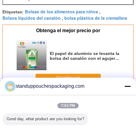
Bolsas de los alimentos para niños
Etiquetas:
,
Bolsos líquidos del canalón
bolsa plástica de la cremallera
,
Obtenga el mejor precio por
El papel de aluminio se levanta la
bolsa del canalón con el agujero
de la mano para el empaquetado
del detergente para ropa
Continuar
standuppouchespackaging.com
Bolsa de surtidor
Más
7:03 PM
Good day, what product are you looking for?
 plástica
El empaquetado
Bolsas del
Bolsa líquida
Los bol
alón, se
líquido llano de la
canalón de la
derecha plástica
prueb