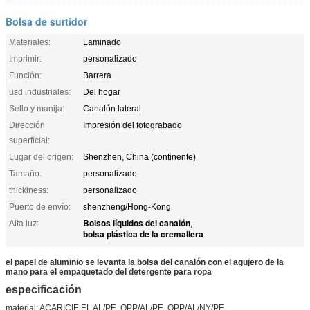
Bolsa de surtidor
Materiales:
Laminado
Imprimir:
personalizado
Función:
Barrera
usd industriales:
Del hogar
Sello y manija:
Canalón lateral
Dirección
Impresión del fotograbado
superficial:
Lugar del origen:
Shenzhen, China (continente)
Tamaño:
personalizado
thickiness:
personalizado
Puerto de envío:
shenzheng/Hong-Kong
Bolsos líquidos del canalón
Alta luz:
,
bolsa plástica de la cremallera
el papel de aluminio se levanta la bolsa del canalón con el agujero de la
mano para el empaquetado del detergente para ropa
especificación
material: ACARICIE EL AL/PE, OPP/AL/PE, OPP/AL/NY/PE