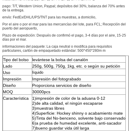
pago: T/T, Western Union, Paypal; depósitos del 30%; balanza del 70% antes
de la entrega.
envío: FedEx/DHL/UPS/TNT para las muestras, a domicilio,
Por el aire o por el mar para las mercancías del lote, para FCL; Recepción del
puerto del aeropuerto,
Plazo de expedición: Después de confirmó el pago, 3-4 días por el aire, 15-25
días por el mar.
informaciones del paquete: La caja neutral o modifica para requisitos
particulares, cartón de empaquetado estándar: 500*450*280m m
Tipo del bolso
levántese la bolsa del canalón
Lado
250g, 500g, 750g, 1kg, etc. o según su petición
Uso
líquido
Impresión
Impresión del fotograbado
Diseño
Proporciona servicios de diseño
MOQ
30000pcs
Característica
1)impresión de color de la aduana 0-12
2)de alta calidad, el ningún escaparse
3)muestras libres
4)Superficie: Hockey shinny o acabamiento mate
5)Tinta del No-benceno, solvente bajo conservado
6)a prueba de humedad excelente, anti-sacador
7)bueno guardar vida útil larga