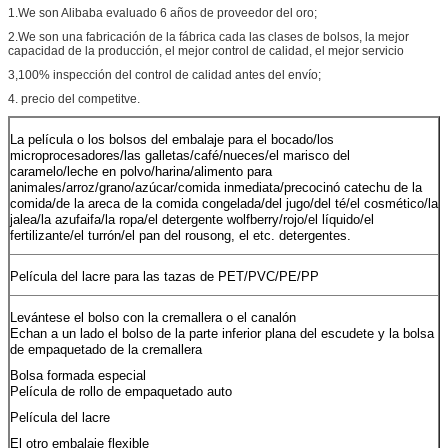
1.We son Alibaba evaluado 6 años de proveedor del oro;
2.We son una fabricación de la fábrica cada las clases de bolsos, la mejor
capacidad de la producción, el mejor control de calidad, el mejor servicio
3,100% inspección del control de calidad antes del envío;
4. precio del competitve.
La película o los bolsos del embalaje para el bocado/los
microprocesadores/las galletas/café/nueces/el marisco del
caramelo/leche en polvo/harina/alimento para
animales/arroz/grano/azúcar/comida inmediata/precocinó catechu de la
comida/de la areca de la comida congelada/del jugo/del té/el cosmético/la
jalea/la azufaifa/la ropa/el detergente wolfberry/rojo/el líquido/el
fertilizante/el turrón/el pan del rousong, el etc. detergentes.
Película del lacre para las tazas de PET/PVC/PE/PP
Levántese el bolso con la cremallera o el canalón
Echan a un lado el bolso de la parte inferior plana del escudete y la bolsa
de empaquetado de la cremallera
Bolsa formada especial
Película de rollo de empaquetado auto
Película del lacre
El otro embalaje flexible