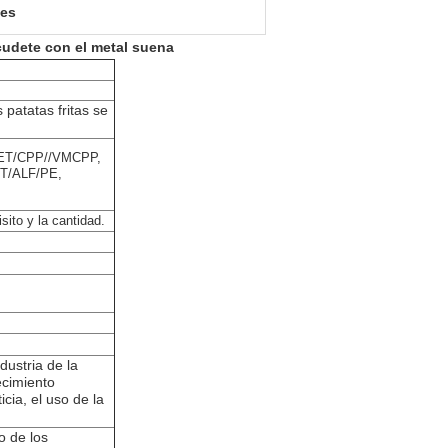
hes
cudete con el metal suena
 patatas fritas se
ET/CPP//VMCPP,
T/ALF/PE,
sito y la cantidad.
dustria de la
ecimiento
icia, el uso de la
o de los