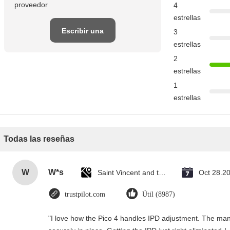
proveedor
4
estrellas
Escribir una
3
estrellas
reseña
2
estrellas
1
estrellas
Todas las reseñas
W
W*s
Saint Vincent and the Grenadines
Oct 28.2
trustpilot.com
Útil (8987)
"I love how the Pico 4 handles IPD adjustment. The manua