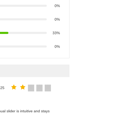
0%
0%
33%
0%
025
l slider is intuitive and stays