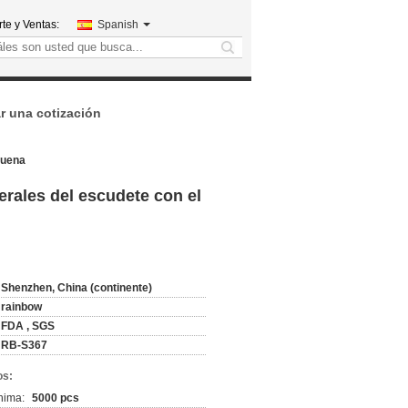
te y Ventas:
Spanish
search
ar una cotización
suena
erales del escudete con el
Shenzhen, China (continente)
rainbow
FDA , SGS
RB-S367
os:
nima:
5000 pcs