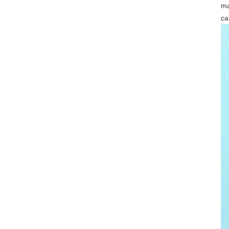
ma
ca