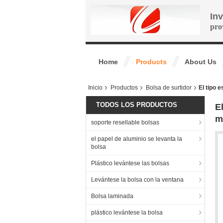
In
pro
Home
Products
About Us
Inicio
Productos
Bolsa de surtidor
El tipo 
TODOS LOS PRODUCTOS
E
m
soporte resellable bolsas
el papel de aluminio se levanta la
bolsa
Plástico levántese las bolsas
Levántese la bolsa con la ventana
Bolsa laminada
plástico levántese la bolsa