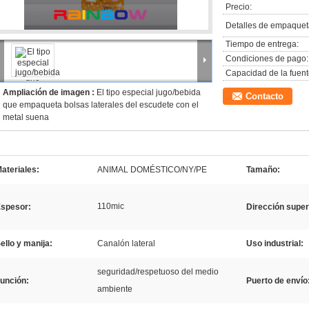
Precio:
Detalles de empaquet
Tiempo de entrega:
Condiciones de pago:
Capacidad de la fuent
Ampliación de imagen :
El tipo especial jugo/bebida
Contacto
que empaqueta bolsas laterales del escudete con el
metal suena
ateriales:
ANIMAL DOMÉSTICO/NY/PE
Tamaño:
110mic
spesor:
Dirección superf
ello y manija:
Canalón lateral
Uso industrial:
seguridad/respetuoso del medio
unción:
Puerto de envío
ambiente