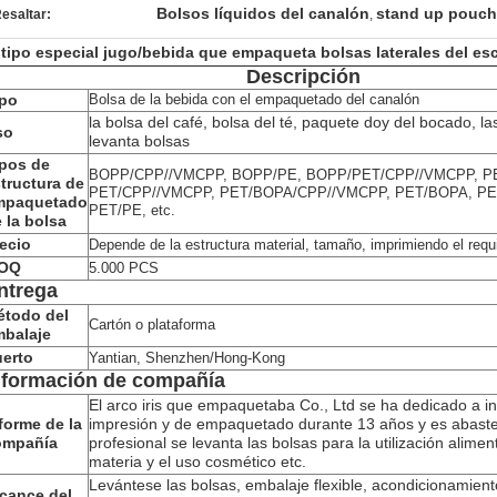
Bolsos líquidos del canalón
stand up pouc
esaltar:
,
 tipo especial jugo/bebida que empaqueta bolsas laterales del es
Descripción
ipo
Bolsa de la bebida con el empaquetado del canalón
la bolsa del café, bolsa del té, paquete doy del bocado, las
so
levanta bolsas
pos de
BOPP/CPP//VMCPP, BOPP/PE, BOPP/PET/CPP//VMCPP, P
tructura de
PET/CPP//VMCPP, PET/BOPA/CPP//VMCPP, PET/BOPA, PE
mpaquetado
PET/PE, etc.
 la bolsa
ecio
Depende de la estructura material, tamaño, imprimiendo el requi
OQ
5.000 PCS
ntrega
étodo del
Cartón o plataforma
mbalaje
erto
Yantian, Shenzhen/Hong-Kong
nformación de compañía
El arco iris que empaquetaba Co., Ltd se ha dedicado a in
forme de la
impresión y de empaquetado durante 13 años y es abast
ompañía
profesional se levanta las bolsas para la utilización aliment
materia y el uso cosmético etc.
Levántese las bolsas, embalaje flexible, acondicionamient
cance del