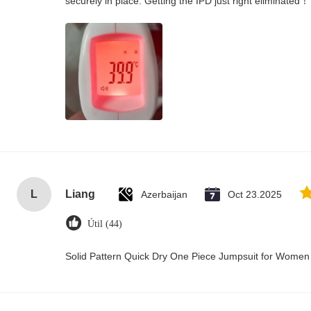
securely in place. Getting the IPD just right eliminated！
L
Liang
Azerbaijan
Oct 23.2025
Útil (44)
Solid Pattern Quick Dry One Piece Jumpsuit for Wome