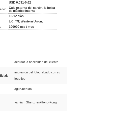
USD 0.031-0.62
Caja externa del cartón, la bolsa
ado:
de plástico interna
10-12 días
L/C, T/T, Western Union,
e:
100000 pcs / mes
acordar la necesidad del cliente
impresión del fotograbado con su
icial:
logotipo
agua/bebida
yantian, Shenzhen/Hong-Kong
: