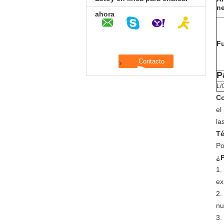
n
ahora
F
P
L/
Co
el
la
Té
Po
¿P
1.
ex
2.
nu
3.