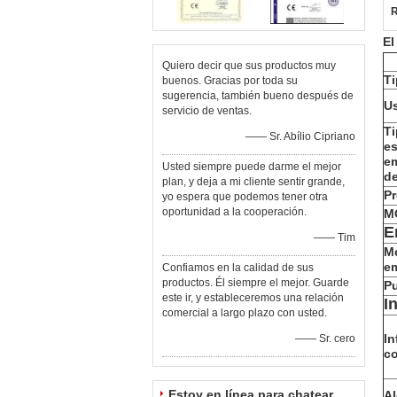
R
El
Quiero decir que sus productos muy
T
buenos. Gracias por toda su
sugerencia, también bueno después de
U
servicio de ventas.
Ti
—— Sr. Abílio Cipriano
es
e
Usted siempre puede darme el mejor
de
plan, y deja a mi cliente sentir grande,
Pr
yo espera que podemos tener otra
oportunidad a la cooperación.
M
E
—— Tim
M
e
Confiamos en la calidad de sus
productos. Él siempre el mejor. Guarde
Pu
este ir, y estableceremos una relación
I
comercial a largo plazo con usted.
In
—— Sr. cero
c
Estoy en línea para chatear
Al