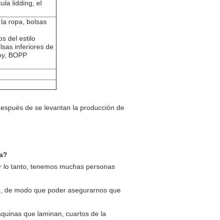
ula lidding, el
la ropa, bolsas
s del estilo
sas inferiores de
doy, BOPP
después de se levantan la producción de
a?
 lo tanto, tenemos muchas personas
an, de modo que poder asegurarnos que
quinas que laminan, cuartos de la