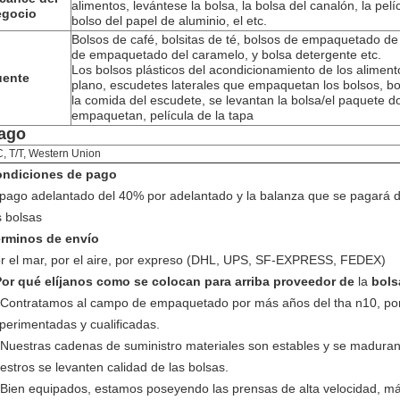
alimentos, levántese la bolsa, la bolsa del canalón, la pelíc
egocio
bolso del papel de aluminio, el etc.
Bolsos de café, bolsitas de té, bolsos de empaquetado de 
de empaquetado del caramelo, y bolsa detergente etc.
Los bolsos plásticos del acondicionamiento de los alimento
uente
plano, escudetes laterales que empaquetan los bolsos, bol
la comida del escudete, se levantan la bolsa/el paquete 
empaquetan, película de la tapa
ago
C, T/T, Western Union
ndiciones de pago
 pago adelantado del 40% por adelantado y la balanza que se pagará 
s bolsas
rminos de envío
r el mar, por el aire, por expreso (DHL, UPS, SF-EXPRESS, FEDEX)
or qué elíjanos como se colocan para arriba proveedor de
la
bols
Contratamos al campo de empaquetado por más años del tha n10, por
perimentadas y cualificadas.
Nuestras cadenas de suministro materiales son estables y se madur
estros se levanten calidad de las bolsas.
Bien equipados, estamos poseyendo las prensas de alta velocidad, má