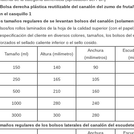
s tamaños regulares de se levantan bolsos del canalón (solamente
lsos/los rollos laminados de la hoja de la calidad superior (con el papel,
 especificación del cliente en diversos colores, tamaños, los bolsos del 
forzados el sellado caliente inferior o el sello cosido.
Anchura
Escude
Tamaño (ml)
Altura (milímetro)
(milímetros)
(mi
150
140
90
250
165
105
500
210
160
1000
280
240
3000
300
280
maños regulares de los bolsos laterales del canalón del escudet
Anchura
Escud