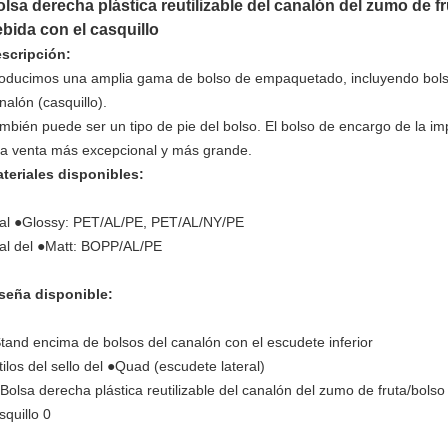
lsa derecha plástica reutilizable del canalón del zumo de 
bida con el casquillo
scripción:
oducimos una amplia gama de bolso de empaquetado, incluyendo bolso 
nalón (casquillo).
mbién puede ser un tipo de pie del bolso. El bolso de encargo de la i
a venta más excepcional y más grande.
teriales disponibles:
nal ●Glossy: PET/AL/PE, PET/AL/NY/PE
nal del ●Matt: BOPP/AL/PE
seña disponible:
tand encima de bolsos del canalón con el escudete inferior
tilos del sello del ●Quad (escudete lateral)