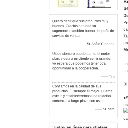
Bo
be
De
Quiero decir que sus productos muy
Pr
buenos. Gracias por toda su
ca
sugerencia, también bueno después de
servicio de ventas.
Ta
un
—— Sr. Abílio Cipriano
Ma
Usted siempre puede darme el mejor
plan, y deja a mi cliente sentir grande,
fi
yo espera que podemos tener otra
oportunidad a la cooperación.
fi
—— Tim
Di
Confiamos en la calidad de sus
productos. Él siempre el mejor. Guarde
este ir, y estableceremos una relación
●S
comercial a largo plazo con usted.
es
—— Sr. cero
Estoy en línea para chatear