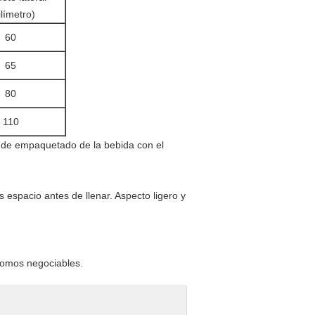
límetro)
60
65
80
110
s espacio antes de llenar. Aspecto ligero y
 somos negociables.