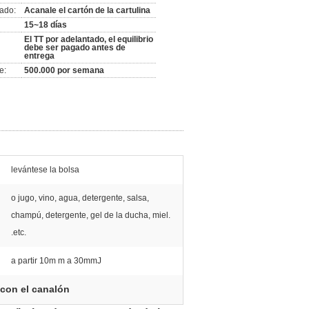
ado:
Acanale el cartón de la cartulina
15~18 días
El TT por adelantado, el equilibrio
debe ser pagado antes de
entrega
e:
500.000 por semana
levántese la bolsa
o jugo, vino, agua, detergente, salsa,
champú, detergente, gel de la ducha, miel.
.etc.
a partir 10m m a 30mmJ
 con el canalón