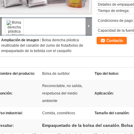
Detalles de empaquet
Tiempo de entrega:
Condiciones de pago:
Capacidad de la fuent
Ampliación de imagen :
Bolsa derecha plástica
Contacto
reutilizable del canalón del zumo de fruta/bolso de
empaquetado de la bebida con el casquillo
ombre del producto:
Bolsa de surtidor
Tipo del bolso:
Reconectable, no salida,
unción:
respetuosa del medio
Aplicación:
ambiente
so industrial:
Comida, cosméticos
Tamaño del canalón:
Empaquetado de la bolsa del canalón
Bolsa
esaltar:
,