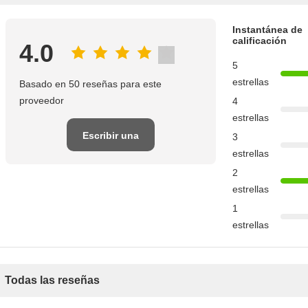
Instantánea de
calificación
4.0
5
estrellas
Basado en 50 reseñas para este
proveedor
4
estrellas
Escribir una
3
estrellas
reseña
2
estrellas
1
estrellas
Todas las reseñas