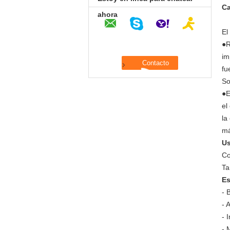
Ca
ahora
El
●R
im
fu
So
●E
el
la
má
Us
Co
Ta
Es
- 
- 
- 
- 