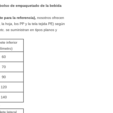
 para la referencia),
nosotros ofrecen
 la hoja, los PP y la tela tejida PE) según
etc. se suministran en tipos planos y
te inferior
límetro)
60
70
90
120
140
e
ete lateral