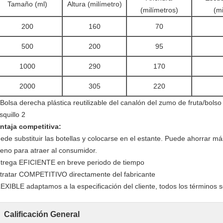
Tamaño (ml)
Altura (milímetro)
(milímetros)
(mi
200
160
70
500
200
95
1000
290
170
2000
305
220
ntaja competitiva:
ede substituir las botellas y colocarse en el estante. Puede ahorrar má
eno para atraer al consumidor.
trega EFICIENTE en breve periodo de tiempo
 tratar COMPETITIVO directamente del fabricante
EXIBLE adaptamos a la especificación del cliente, todos los términos
Calificación General