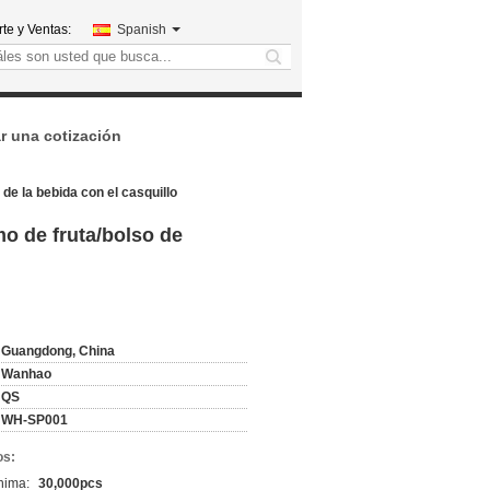
te y Ventas:
Spanish
search
ar una cotización
de la bebida con el casquillo
mo de fruta/bolso de
Guangdong, China
Wanhao
QS
WH-SP001
os:
nima:
30,000pcs