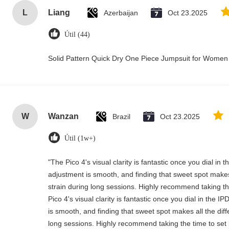
L
Liang
Azerbaijan
Oct 23.2025
Útil (44)
Solid Pattern Quick Dry One Piece Jumpsuit for Wome
W
Wanzan
Brazil
Oct 23.2025
Útil (1w+)
"The Pico 4's visual clarity is fantastic once you dial in
adjustment is smooth, and finding that sweet spot makes
strain during long sessions. Highly recommend taking the
Pico 4's visual clarity is fantastic once you dial in the 
is smooth, and finding that sweet spot makes all the dif
long sessions. Highly recommend taking the time to set i