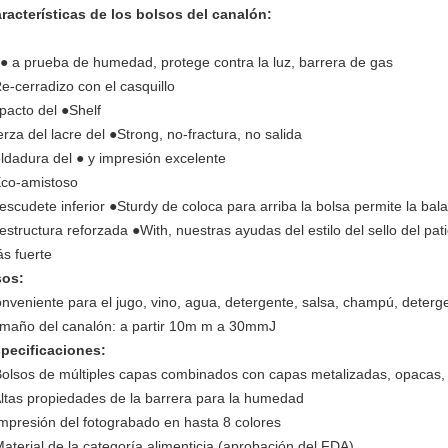
racterísticas de los bolsos del canalón:
 ● a prueba de humedad, protege contra la luz, barrera de gas
e-cerradizo con el casquillo
pacto del ●Shelf
erza del lacre del ●Strong, no-fractura, no salida
ldadura del ● y impresión excelente
co-amistoso
 escudete inferior ●Sturdy de coloca para arriba la bolsa permite la bal
 estructura reforzada ●With, nuestras ayudas del estilo del sello del pat
s fuerte
os:
nveniente para el jugo, vino, agua, detergente, salsa, champú, detergen
maño del canalón: a partir 10m m a 30mmJ
pecificaciones:
Bolsos de múltiples capas combinados con capas metalizadas, opacas, 
Altas propiedades de la barrera para la humedad
Impresión del fotograbado en hasta 8 colores
Material de la categoría alimenticia (aprobación del FDA)