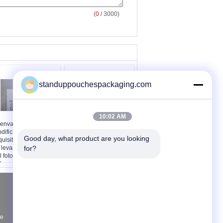
(
0
/ 3000)
standuppouchespackaging.com
10:02 AM
 envase de plástico
plásticos ambientales
dificado para
del señuelo degradable
Good day, what product are you looking 
quisitos particulares
de los pescados 1Lb se
 levanta la impresión
for?
levantan la bolsa con la
l fotograbado de las
ventana
lsas con el euro -
nura
Solicitar una cotización
Envíe
de