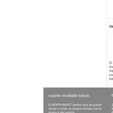
O
El 
le
im
es
fo
soporte resellable bolsas
El MOPP/VMPET laminó que se puede
1
volver a sellar se levanta bolsas con la
t
muesca del rasgón
d