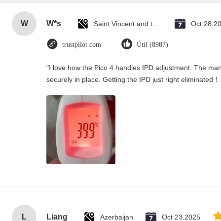
W
W*s
Saint Vincent and the Grenadines
Oct 28.2
trustpilot.com
Útil (8987)
"I love how the Pico 4 handles IPD adjustment. The manua
securely in place. Getting the IPD just right eliminated！
L
Liang
Azerbaijan
Oct 23.2025