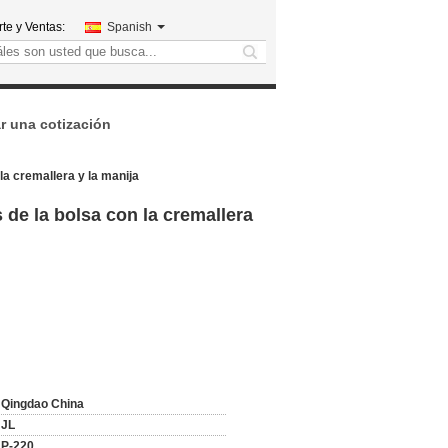
te y Ventas:
Spanish
search
ar una cotización
la cremallera y la manija
 de la bolsa con la cremallera
Qingdao China
JL
P-220