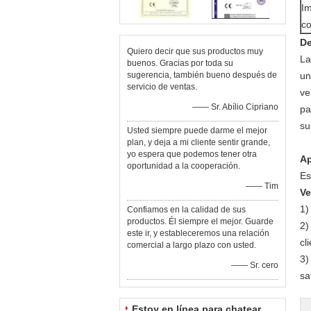
Im
co
De
Quiero decir que sus productos muy
La
buenos. Gracias por toda su
sugerencia, también bueno después de
un
servicio de ventas.
ve
—— Sr. Abílio Cipriano
pa
su
Usted siempre puede darme el mejor
plan, y deja a mi cliente sentir grande,
yo espera que podemos tener otra
Ap
oportunidad a la cooperación.
Es
—— Tim
Ve
1)
Confiamos en la calidad de sus
productos. Él siempre el mejor. Guarde
2)
este ir, y estableceremos una relación
cl
comercial a largo plazo con usted.
3)
—— Sr. cero
sa
Estoy en línea para chatear