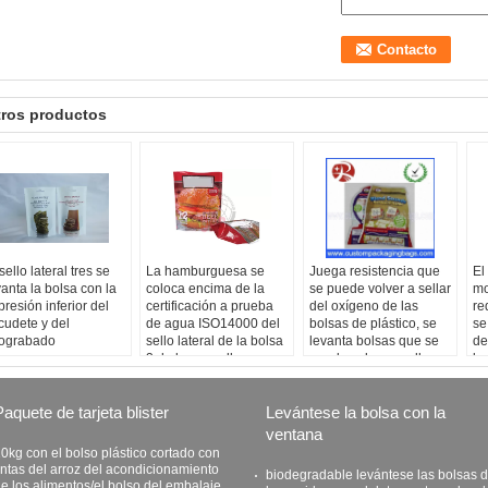
tros productos
sello lateral tres se
La hamburguesa se
Juega resistencia que
El
vanta la bolsa con la
coloca encima de la
se puede volver a sellar
mo
presión inferior del
certificación a prueba
del oxígeno de las
re
cudete y del
de agua ISO14000 del
bolsas de plástico, se
se
tograbado
sello lateral de la bolsa
levanta bolsas que se
de
3 de la cremallera
puede volver a sellar
bo
ra
Paquete de tarjeta blister
Levántese la bolsa con la
ventana
0kg con el bolso plástico cortado con
intas del arroz del acondicionamiento
biodegradable levántese las bolsas 
e los alimentos/el bolso del embalaje