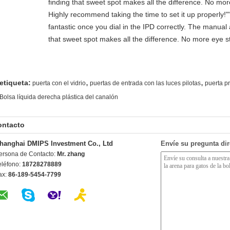
finding that sweet spot makes all the difference. No mor
Highly recommend taking the time to set it up properly!""T
fantastic once you dial in the IPD correctly. The manual
that sweet spot makes all the difference. No more eye st
,
,
etiqueta:
puerta con el vidrio
puertas de entrada con las luces pilotas
puerta pr
Bolsa líquida derecha plástica del canalón
ontacto
hanghai DMIPS Investment Co., Ltd
Envíe su pregunta di
ersona de Contacto:
Mr. zhang
eléfono:
18728278889
ax:
86-189-5454-7799