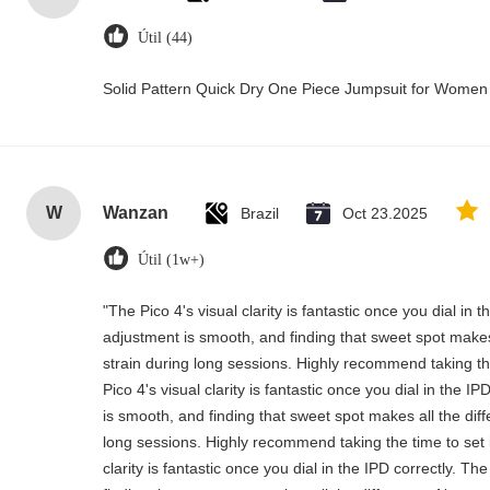
Útil (44)
Solid Pattern Quick Dry One Piece Jumpsuit for Wome
W
Wanzan
Brazil
Oct 23.2025
Útil (1w+)
"The Pico 4's visual clarity is fantastic once you dial in
adjustment is smooth, and finding that sweet spot makes
strain during long sessions. Highly recommend taking the
Pico 4's visual clarity is fantastic once you dial in the 
is smooth, and finding that sweet spot makes all the dif
long sessions. Highly recommend taking the time to set i
clarity is fantastic once you dial in the IPD correctly. 