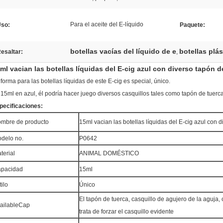
Para el aceite del E-líquido
so:
Paquete:
botellas vacías del líquido de e
botellas plás
esaltar:
,
ml vacian las botellas líquidas del E-cig azul con diverso tapón d
forma para las botellas líquidas de este E-cig es special, único.
 15ml en azul, él podría hacer juego diversos casquillos tales como tapón de tuerca,
pecificaciones:
mbre de producto
15ml vacian las botellas líquidas del E-cig azul con 
delo no.
P0642
terial
ANIMAL DOMÉSTICO
pacidad
15ml
tilo
Único
El tapón de tuerca, casquillo de agujero de la aguja, 
ailableCap
trata de forzar el casquillo evidente