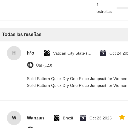
1
estrellas
Todas las reseñas
H
h*o
Vatican City State (Holy See)
Oct 24.20
Útil (123)
Solid Pattern Quick Dry One Piece Jumpsuit for Wome
Solid Pattern Quick Dry One Piece Jumpsuit for Wome
W
Wanzan
Brazil
Oct 23.2025