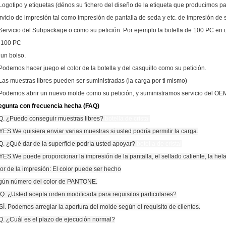
 Logotipo y etiquetas (dénos su fichero del diseño de la etiqueta que producimos par
rvicio de impresión tal como impresión de pantalla de seda y etc. de impresión de s
 Servicio del Subpackage o como su petición. Por ejemplo la botella de 100 PC en u
 100 PC
 un bolso.
 Podemos hacer juego el color de la botella y del casquillo como su petición.
 Las muestras libres pueden ser suministradas (la carga por ti mismo)
 Podemos abrir un nuevo molde como su petición, y suministramos servicio del OE
egunta con frecuencia hecha (FAQ)
 Q. ¿Puedo conseguir muestras libres?
botella de cristal
 YES.We quisiera enviar varias muestras si usted podría permitir la carga.
 Q. ¿Qué dar de la superficie podría usted apoyar?
botella de cristal
 YES.We puede proporcionar la impresión de la pantalla, el sellado caliente, la hela
lor de la impresión: El color puede ser hecho
gún número del color de PANTONE.
Q. ¿Usted acepta orden modificada para requisitos particulares?
 SÍ. Podemos arreglar la apertura del molde según el requisito de clientes.
 Q. ¿Cuál es el plazo de ejecución normal?