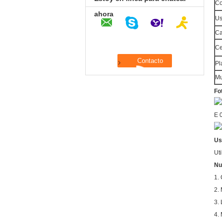
Co
ahora
U
Ca
Ce
Pl
Mu
Fo
Us
Uti
Nu
1.
2.
3.
4. 