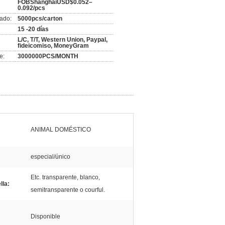
FOBShanghaiUSD$0.052–
0.092/pcs
ado:
5000pcs/carton
15 -20 días
L/C, T/T, Western Union, Paypal,
fideicomiso, MoneyGram
e:
3000000PCS/MONTH
ANIMAL DOMÉSTICO
especial/único
Etc. transparente, blanco,
lla:
semitransparente o courful.
Disponible