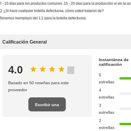
7 - 10 días para los productos comunes. 15 - 25 días para la producción si sin la ac
 Q. ¿Si hace cualquier botella defectuosa, cómo usted trataron de?
 Tenemos reemplazo del 1:1 para la botella defectuosa.
ellas del droper del uice, 1
Calificación General
Instantánea de
calificación
4.0
5
estrellas
Basado en 50 reseñas para este
proveedor
4
estrellas
Escribir una
3
estrellas
reseña
2
estrellas