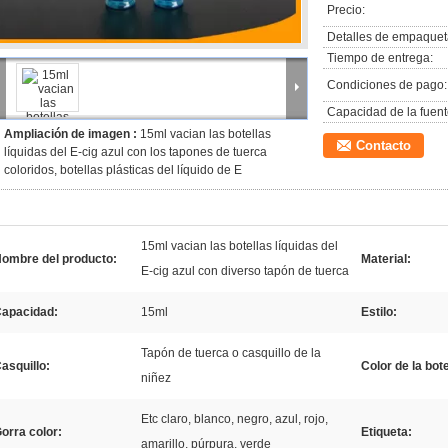
Precio:
Detalles de empaquet
Tiempo de entrega:
Condiciones de pago:
Capacidad de la fuent
Ampliación de imagen :
15ml vacian las botellas
Contacto
líquidas del E-cig azul con los tapones de tuerca
coloridos, botellas plásticas del líquido de E
15ml vacian las botellas líquidas del
ombre del producto:
Material:
E-cig azul con diverso tapón de tuerca
apacidad:
15ml
Estilo:
Tapón de tuerca o casquillo de la
asquillo:
Color de la bote
niñez
Etc claro, blanco, negro, azul, rojo,
orra color:
Etiqueta:
amarillo, púrpura, verde