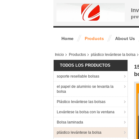
In
pro
Home
Products
About Us
Inicio
Productos
plástico levántese la bolsa
TODOS LOS PRODUCTOS
1
b
soporte resellable bolsas
el papel de aluminio se levanta la
bolsa
Plástico levántese las bolsas
Levántese la bolsa con la ventana
Bolsa laminada
plástico levántese la bolsa