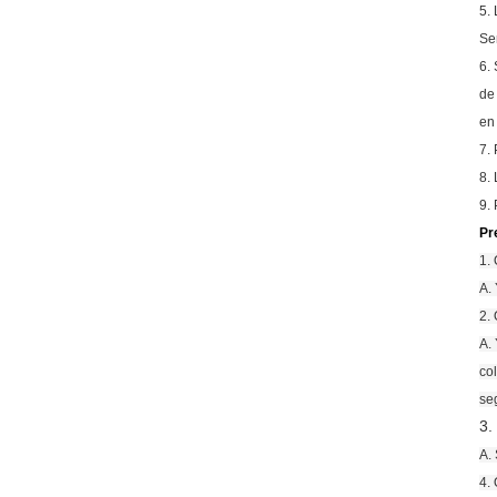
5.
Se
6.
de
en
7.
8.
9.
Pr
1.
A.
2.
A.
co
se
3.
A.
4.