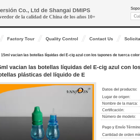
Sopor
versión Co., Ltd de Shangai DMIPS
veedor de la calidad de China de los años 10+
Factory Tour
Quality Control
Contact Us
Solicit
15ml vacian las botellas líquidas del E-cig azul con los tapones de tuerca colori
5ml vacian las botellas líquidas del E-cig azul con lo
otellas plásticas del líquido de E
Datos del producto:
Lugar de origen:
Nombre de la marca:
Certificación:
Número de modelo:
Pago y Envío Términ
Cantidad de orden mí