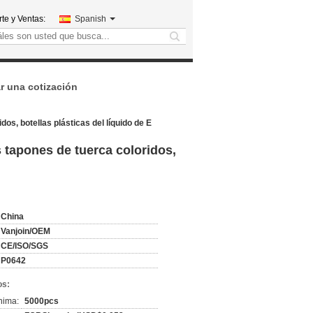
te y Ventas:
Spanish
search
ar una cotización
dos, botellas plásticas del líquido de E
s tapones de tuerca coloridos,
China
Vanjoin/OEM
CE/ISO/SGS
P0642
os:
nima:
5000pcs