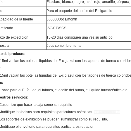
lor
Etc claro, blanco, negro, azul, rojo, amarillo, púrpura
so
Para el paquete del aceite del E-cigarrillo
pacidad de la fuente
3000000pcs/month
rtificado
ISO/CE/SGS
azo de expedición
15-20 días consiguen una vez su anticipo
estra
5pcs como libremente
to del producto:
o:
lizado para el E-líquido, el tabaco, el aceite del humo, el líquido farmacéutico etc…
estros servicios:
 Customize que hace la caja como su requisito
 Modifique las bolsas para requisitos particulares asépticas.
botella de cristal
 Los soportes de exhibición se pueden suministrar como su requisito.
Modifique el envoltorio para requisitos particulares retractor