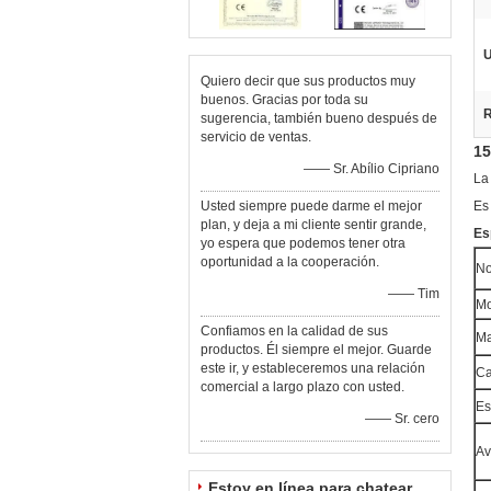
U
Quiero decir que sus productos muy
buenos. Gracias por toda su
R
sugerencia, también bueno después de
servicio de ventas.
15
—— Sr. Abílio Cipriano
La 
Usted siempre puede darme el mejor
Es
plan, y deja a mi cliente sentir grande,
Es
yo espera que podemos tener otra
oportunidad a la cooperación.
No
—— Tim
Mo
Confiamos en la calidad de sus
Ma
productos. Él siempre el mejor. Guarde
este ir, y estableceremos una relación
Ca
comercial a largo plazo con usted.
Es
—— Sr. cero
Av
Estoy en línea para chatear