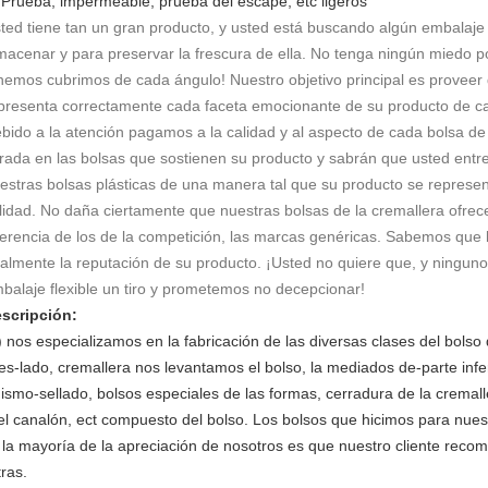
)
Prueba, impermeable, prueba del escape, etc ligeros
ted tiene tan un gran producto, y usted está buscando algún embalaje
macenar y para preservar la frescura de ella. No tenga ningún miedo po
nemos cubrimos de cada ángulo! Nuestro objetivo principal es proveer
presenta correctamente cada faceta emocionante de su producto de ca
bido a la atención pagamos a la calidad y al aspecto de cada bolsa d
rada en las bolsas que sostienen su producto y sabrán que usted entr
estras bolsas plásticas de una manera tal que su producto se represen
lidad. No daña ciertamente que nuestras bolsas de la cremallera ofrec
ferencia de los de la competición, las marcas genéricas. Sabemos que l
talmente la reputación de su producto. ¡Usted no quiere que, y ningun
balaje flexible un tiro y prometemos no decepcionar!
scripción:
) nos especializamos en la fabricación de las diversas clases del bols
res-lado, cremallera nos levantamos el bolso, la mediados de-parte infer
ismo-sellado, bolsos especiales de las formas, cerradura de la cremalle
el canalón, ect compuesto del bolso. Los bolsos que hicimos para nues
 la mayoría de la apreciación de nosotros es que nuestro cliente rec
tras.