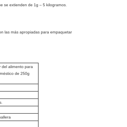
ue se extienden de 1g – 5 kilogramos.
 son las más apropiadas para empaquetar
 del alimento para
doméstico de 250g
s.
mallera