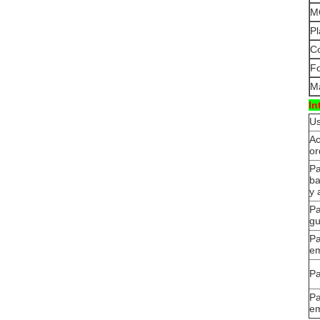
M
Pl
Co
F
Ma
In
U
Ac
or
Pa
ba
y 
Pa
gu
Pa
e
Pa
Pa
e