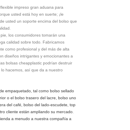
 flexible impreso gran aduana para
rque usted está hoy en suerte; ¡le
 de usted un soporte encima del bolso que
lidad.
e pie, los consumidores tomarán una
ega calidad sobre todo. Fabricamos
te como profesional y del más de alta
en diseños intrigantes y emocionantes a
as bolsas cheapplastic podrían destruir
o lo hacemos, así que da a nuestro
o de empaquetado, tal como bolso sellado
ior o el bolso trasero del lacre, bolso uno
ra del café, bolso del lado-escudete, top
tro cliente están ampliando su mercado.
omienda a menudo a nuestra compañía a