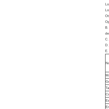
Lo
Lo
Ot
Op
B.
de
C.
D.
E.
N
Ma
G
T
Co
Es
Em