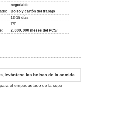
negotiable
ado:
Bolso y cartón del trabajo
13-15 días
T/T
e:
2, 000, 000 meses del PCS/
os
levántese las bolsas de la comida
,
a para el empaquetado de la sopa