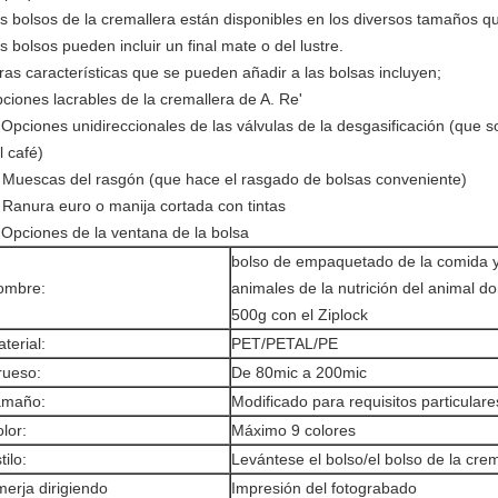
s bolsos de la cremallera están disponibles en los diversos tamaños q
s bolsos pueden incluir un final mate o del lustre.
ras características que se pueden añadir a las bolsas incluyen;
ciones lacrables de la cremallera de A. Re'
 Opciones unidireccionales de las válvulas de la desgasificación (que
l café)
 Muescas del rasgón (que hace el rasgado de bolsas conveniente)
 Ranura euro o manija cortada con tintas
 Opciones de la ventana de la bolsa
bolso de empaquetado de la comida y
ombre:
animales de la nutrición del animal 
500g con el Ziplock
terial:
PET/PETAL/PE
rueso:
De 80mic a 200mic
amaño:
Modificado para requisitos particulare
lor:
Máximo 9 colores
tilo:
Levántese el bolso/el bolso de la cre
erja dirigiendo
Impresión del fotograbado