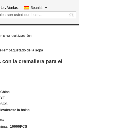
te y Ventas:
Spanish
search
ar una cotización
a el empaquetado de la sopa
 con la cremallera para el
China
YF
SGS
levántese la bolsa
os:
nima:
10000PCS