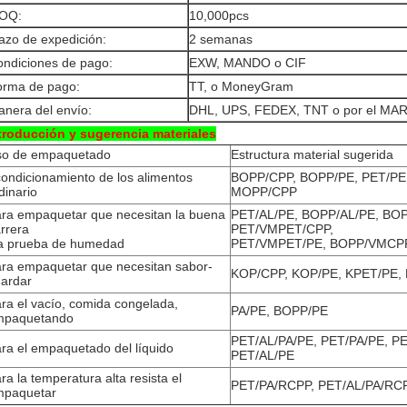
OQ:
10,000pcs
azo de expedición:
2 semanas
ndiciones de pago:
EXW, MANDO o CIF
orma de pago:
TT, o MoneyGram
nera del envío:
DHL, UPS, FEDEX, TNT o por el MA
troducción y sugerencia materiales
so de empaquetado
Estructura material sugerida
ondicionamiento de los alimentos
BOPP/CPP, BOPP/PE, PET/PE
dinario
MOPP/CPP
ra empaquetar que necesitan la buena
PET/AL/PE, BOPP/AL/PE, BO
rrera
PET/VMPET/CPP,
a prueba de humedad
PET/VMPET/PE, BOPP/VMCP
ra empaquetar que necesitan sabor-
KOP/CPP, KOP/PE, KPET/PE,
ardar
ra el vacío, comida congelada,
PA/PE, BOPP/PE
mpaquetando
PET/AL/PA/PE, PET/PA/PE, P
ra el empaquetado del líquido
PET/AL/PE
ra la temperatura alta resista el
PET/PA/RCPP, PET/AL/PA/RC
mpaquetar