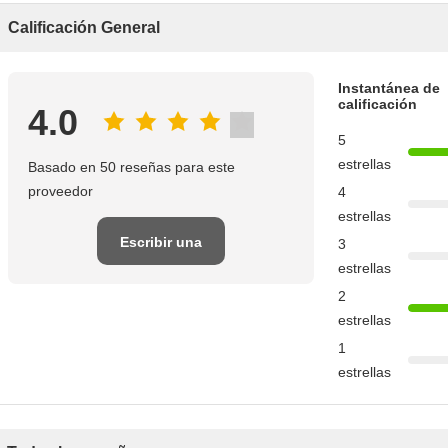
Calificación General
Instantánea de
calificación
4.0
5
estrellas
Basado en 50 reseñas para este
proveedor
4
estrellas
Escribir una
3
estrellas
reseña
2
estrellas
1
estrellas