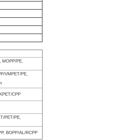
R
, MOPP/PE,
PP/VMPET/PE,
P
 KPET/CPP
ET/PET/PE,
PP, BOPP/AL/RCPP