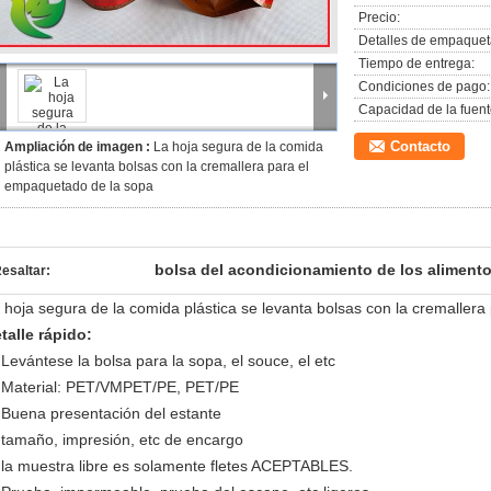
Precio:
Detalles de empaquet
Tiempo de entrega:
Condiciones de pago:
Capacidad de la fuent
Contacto
Ampliación de imagen :
La hoja segura de la comida
plástica se levanta bolsas con la cremallera para el
empaquetado de la sopa
bolsa del acondicionamiento de los aliment
esaltar:
 hoja segura de la comida plástica se levanta bolsas con la cremaller
talle rápido:
)
Levántese la bolsa para la sopa, el souce, el etc
)
Material: PET/VMPET/PE, PET/PE
)
Buena presentación del estante
 tamaño, impresión, etc de encargo
 la muestra libre es solamente fletes ACEPTABLES.