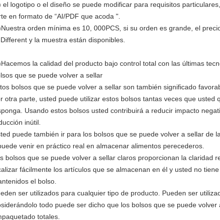
) el logotipo o el diseño se puede modificar para requisitos particulares
rte en formato de “AI/PDF que acoda ".
)Nuestra orden mínima es 10, 000PCS, si su orden es grande, el prec
.Different y la muestra están disponibles.
)Hacemos la calidad del producto bajo control total con las últimas tecn
lsos que se puede volver a sellar
tos bolsos que se puede volver a sellar son también significado favora
r otra parte, usted puede utilizar estos bolsos tantas veces que usted 
sponga. Usando estos bolsos usted contribuirá a reducir impacto negat
ducción inútil.
ted puede también ir para los bolsos que se puede volver a sellar de l
puede venir en práctico real en almacenar alimentos perecederos.
s bolsos que se puede volver a sellar claros proporcionan la claridad 
calizar fácilmente los artículos que se almacenan en él y usted no tien
ntenidos el bolso.
eden ser utilizados para cualquier tipo de producto. Pueden ser utiliza
siderándolo todo puede ser dicho que los bolsos que se puede volver a 
paquetado totales.