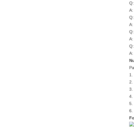
Q:
A:
Q:
A:
Q:
A:
Q:
A:
Nu
Pa
1.
2.
3.
4.
5.
6.
Fo