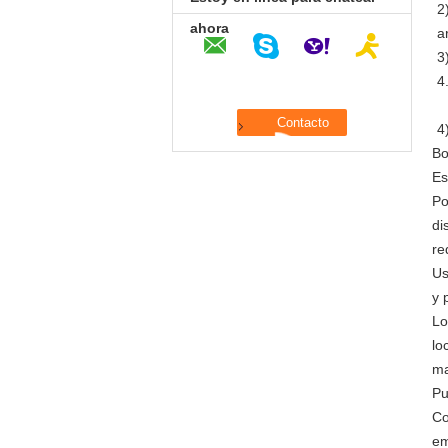
2
ahora
a
3
4
4
Bo
Es
Po
di
re
Us
y 
Lo
lo
ma
Pu
Co
em