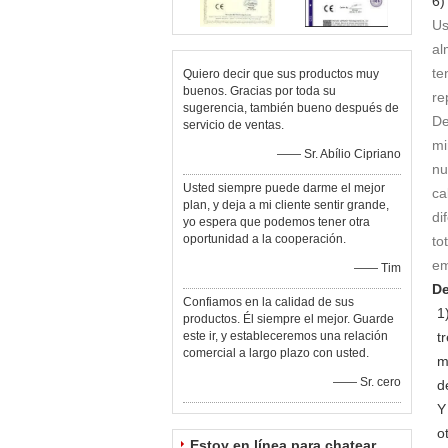
6
Us
al
te
Quiero decir que sus productos muy
buenos. Gracias por toda su
re
sugerencia, también bueno después de
De
servicio de ventas.
mi
—— Sr. Abílio Cipriano
nu
Usted siempre puede darme el mejor
ca
plan, y deja a mi cliente sentir grande,
di
yo espera que podemos tener otra
oportunidad a la cooperación.
to
em
—— Tim
De
Confiamos en la calidad de sus
1
productos. Él siempre el mejor. Guarde
este ir, y estableceremos una relación
t
comercial a largo plazo con usted.
m
—— Sr. cero
d
Y
o
Estoy en línea para chatear