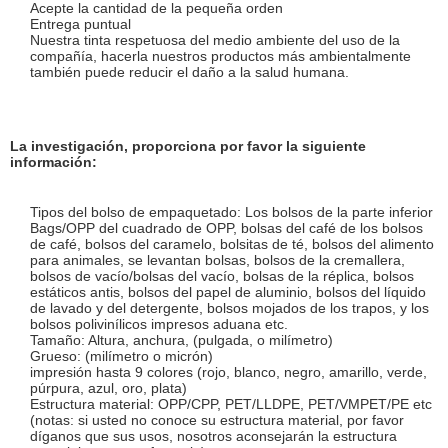
Acepte la cantidad de la pequeña orden
Entrega puntual
Nuestra tinta respetuosa del medio ambiente del uso de la
compañía, hacerla nuestros productos más ambientalmente
también puede reducir el daño a la salud humana.
La investigación, proporciona por favor la siguiente
información:
Tipos del bolso de empaquetado: Los bolsos de la parte inferior
Bags/OPP del cuadrado de OPP, bolsas del café de los bolsos
de café, bolsos del caramelo, bolsitas de té, bolsos del alimento
para animales, se levantan bolsas, bolsos de la cremallera,
bolsos de vacío/bolsas del vacío, bolsas de la réplica, bolsos
estáticos antis, bolsos del papel de aluminio, bolsos del líquido
de lavado y del detergente, bolsos mojados de los trapos, y los
bolsos polivinílicos impresos aduana etc.
Tamaño: Altura, anchura, (pulgada, o milímetro)
Grueso: (milímetro o micrón)
impresión hasta 9 colores (rojo, blanco, negro, amarillo, verde,
púrpura, azul, oro, plata)
Estructura material: OPP/CPP, PET/LLDPE, PET/VMPET/PE etc
(notas: si usted no conoce su estructura material, por favor
díganos que sus usos, nosotros aconsejarán la estructura