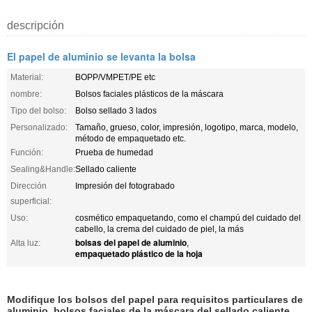
descripción
El papel de aluminio se levanta la bolsa
Material:
BOPP/VMPET/PE etc
nombre:
Bolsos faciales plásticos de la máscara
Tipo del bolso:
Bolso sellado 3 lados
Personalizado:
Tamaño, grueso, color, impresión, logotipo, marca, modelo,
método de empaquetado etc.
Función:
Prueba de humedad
Sealing&Handle:
Sellado caliente
Dirección
Impresión del fotograbado
superficial:
Uso:
cosmético empaquetando, como el champú del cuidado del
cabello, la crema del cuidado de piel, la más
bolsas del papel de aluminio
Alta luz:
,
empaquetado plástico de la hoja
Modifique los bolsos del papel para requisitos particulares de
aluminio, bolsos faciales de la máscara del sellado caliente