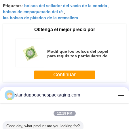
bolsos del sellador del vacío de la comida
Etiquetas:
,
finding that sweet spot makes all the difference.
bolsos de empaquetado del té
,
No more eye strain during long sessions. Highly
las bolsas de plástico de la cremallera
recommend taking the time to set it up
properly!""The Pico 4's visual clarity is fantastic
Obtenga el mejor precio por
once you dial in the IPD correctly. The manual
adjustment is smooth, and finding that sweet spot
makes all the difference. No more eye strain
Modifique los bolsos del papel
during long sessions. Highly r
para requisitos particulares de
aluminio, bolsos faciales de la
máscara del sellado caliente
Continuar
El papel de aluminio se levanta la bolsa
Más
standuppouchespackaging.com
12:18 PM
olvo
Esquina cuadrada
La aduana
Ziplock laminada
El escu
Good day, what product are you looking for?
ado para
de la
imprimió los
de la categoría
inferior 