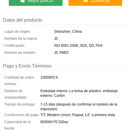
Mejor precio
Contacto
Datos del producto
Lugar de origen:
Shenzhen, China
Nombre de la marca:
JC
Certificación:
ISO 9001:2008 ,SGS, QS, FDA
Número de modelo:
JC-FM02
Pago y Envío Términos
Cantidad de orden
10000PCS
mínima:
Detalles de
Embalaje interno: La bolsa de plástico, embalaje
externo: Cartón
empaquetado:
Tiempo de entrega:
7-15 días (después de confirmar el modelo de la
impresión)
Condiciones de pago:
T/T, Western Union, Paypal, L/C a primera vista.
Capacidad de la
800000 PCS/Day
fuente: