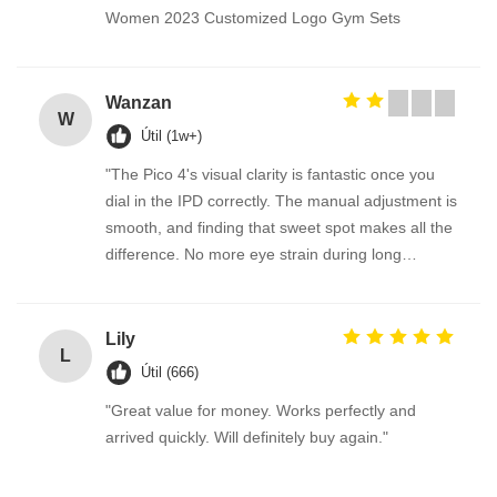
Women 2023 Customized Logo Gym Sets
Wanzan
W
Útil (1w+)
"The Pico 4's visual clarity is fantastic once you
dial in the IPD correctly. The manual adjustment is
smooth, and finding that sweet spot makes all the
difference. No more eye strain during long
sessions. Highly recommend taking the time to set
it up properly!""The Pico 4's visual clarity is
fantastic once you dial in the IPD correctly. The
Lily
L
manual adjustment is smooth, and finding that
Útil (666)
sweet spot makes all the difference. No more eye
"Great value for money. Works perfectly and
strain during long sessions. Highly recommend
arrived quickly. Will definitely buy again."
taking the time to set it up properly!""The Pico 4's
visual clarity is fantastic once you dial in the IPD
correctly. The manual adjustment is smooth, and