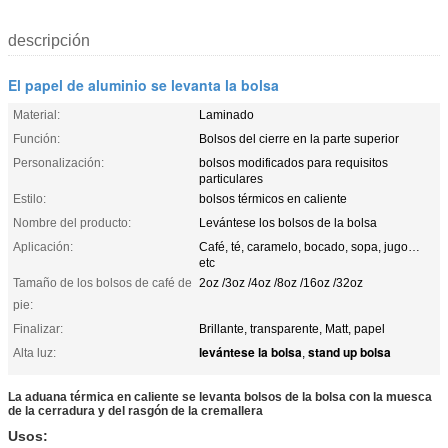
descripción
El papel de aluminio se levanta la bolsa
Material:
Laminado
Función:
Bolsos del cierre en la parte superior
Personalización:
bolsos modificados para requisitos
particulares
Estilo:
bolsos térmicos en caliente
Nombre del producto:
Levántese los bolsos de la bolsa
Aplicación:
Café, té, caramelo, bocado, sopa, jugo…
etc
Tamaño de los bolsos de café de
2oz /3oz /4oz /8oz /16oz /32oz
pie:
Finalizar:
Brillante, transparente, Matt, papel
levántese la bolsa
stand up bolsa
Alta luz:
,
La aduana térmica en caliente se levanta bolsos de la bolsa con la muesca
de la cerradura y del rasgón de la cremallera
Usos: