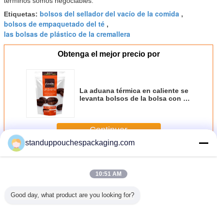
términos somos negociables.
bolsos del sellador del vacío de la comida
Etiquetas:
,
bolsos de empaquetado del té
,
las bolsas de plástico de la cremallera
Obtenga el mejor precio por
La aduana térmica en caliente se
levanta bolsos de la bolsa con la
muesca de la cerradura y del
rasgón de la cremallera
Continuar
standuppouchespackaging.com
El papel de aluminio se levanta la bolsa
Más
10:51 AM
Good day, what product are you looking for?
olvo
Esquina cuadrada
La aduana
Ziplock laminada
El escu
ado para
de la
imprimió los
de la categoría
inferior 