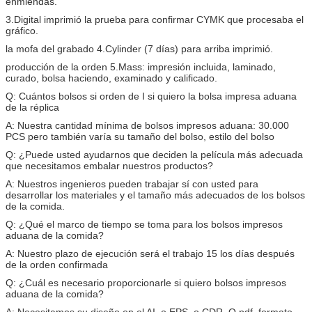
enmiendas.
3.Digital imprimió la prueba para confirmar CYMK que procesaba el
gráfico.
la mofa del grabado 4.Cylinder (7 días) para arriba imprimió.
producción de la orden 5.Mass: impresión incluida, laminado,
curado, bolsa haciendo, examinado y calificado.
Q: Cuántos bolsos si orden de I si quiero la bolsa impresa aduana
de la réplica
A: Nuestra cantidad mínima de bolsos impresos aduana: 30.000
PCS pero también varía su tamaño del bolso, estilo del bolso
Q: ¿Puede usted ayudarnos que deciden la película más adecuada
que necesitamos embalar nuestros productos?
A: Nuestros ingenieros pueden trabajar sí con usted para
desarrollar los materiales y el tamaño más adecuados de los bolsos
de la comida.
Q: ¿Qué el marco de tiempo se toma para los bolsos impresos
aduana de la comida?
A: Nuestro plazo de ejecución será el trabajo 15 los días después
de la orden confirmada
Q: ¿Cuál es necesario proporcionarle si quiero bolsos impresos
aduana de la comida?
A: Necesitamos su diseño en el AI. o EPS. o CDR. O pdf. formato.