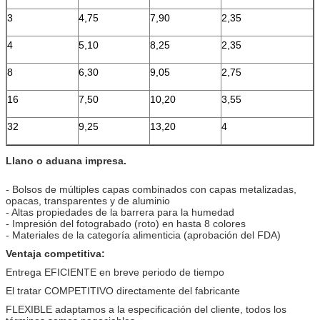
3
4,75
7,90
2,35
4
5,10
8,25
2,35
8
6,30
9,05
2,75
16
7,50
10,20
3,55
32
9,25
13,20
4
Llano o aduana impresa.
- Bolsos de múltiples capas combinados con capas metalizadas,
opacas, transparentes y de aluminio
- Altas propiedades de la barrera para la humedad
- Impresión del fotograbado (roto) en hasta 8 colores
- Materiales de la categoría alimenticia (aprobación del FDA)
Ventaja competitiva:
Entrega EFICIENTE en breve periodo de tiempo
El tratar COMPETITIVO directamente del fabricante
FLEXIBLE adaptamos a la especificación del cliente, todos los