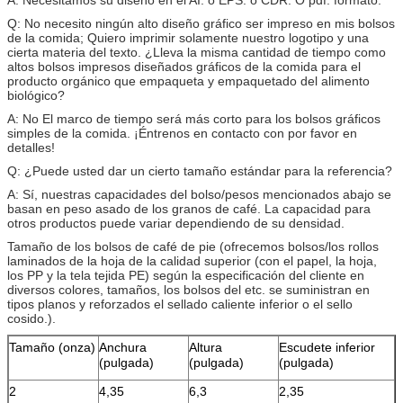
Q: No necesito ningún alto diseño gráfico ser impreso en mis bolsos
de la comida; Quiero imprimir solamente nuestro logotipo y una
cierta materia del texto. ¿Lleva la misma cantidad de tiempo como
altos bolsos impresos diseñados gráficos de la comida para el
producto orgánico que empaqueta y empaquetado del alimento
biológico?
A: No El marco de tiempo será más corto para los bolsos gráficos
simples de la comida. ¡Éntrenos en contacto con por favor en
detalles!
Q: ¿Puede usted dar un cierto tamaño estándar para la referencia?
A: Sí, nuestras capacidades del bolso/pesos mencionados abajo se
basan en peso asado de los granos de café. La capacidad para
otros productos puede variar dependiendo de su densidad.
Tamaño de los bolsos de café de pie (ofrecemos bolsos/los rollos
laminados de la hoja de la calidad superior (con el papel, la hoja,
los PP y la tela tejida PE) según la especificación del cliente en
diversos colores, tamaños, los bolsos del etc. se suministran en
tipos planos y reforzados el sellado caliente inferior o el sello
cosido.).
Tamaño (onza)
Anchura
Altura
Escudete inferior
(pulgada)
(pulgada)
(pulgada)
2
4,35
6,3
2,35