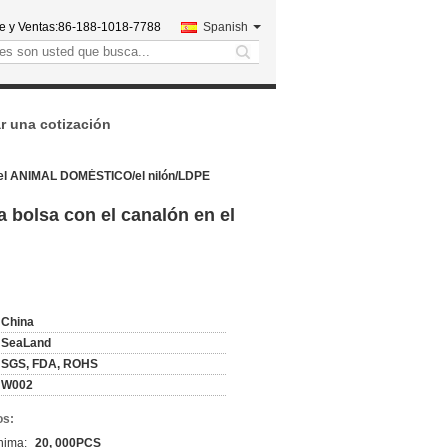
e y Ventas:
86-188-1018-7788
Spanish
search
ar una cotización
 en el ANIMAL DOMÉSTICO/el nilón/LDPE
a bolsa con el canalón en el
China
SeaLand
SGS, FDA, ROHS
W002
os:
nima:
20, 000PCS