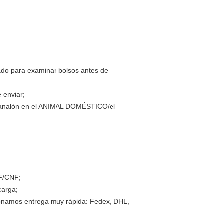
zado para examinar bolsos antes de
 enviar;
IF/CNF;
carga;
ionamos entrega muy rápida: Fedex, DHL,