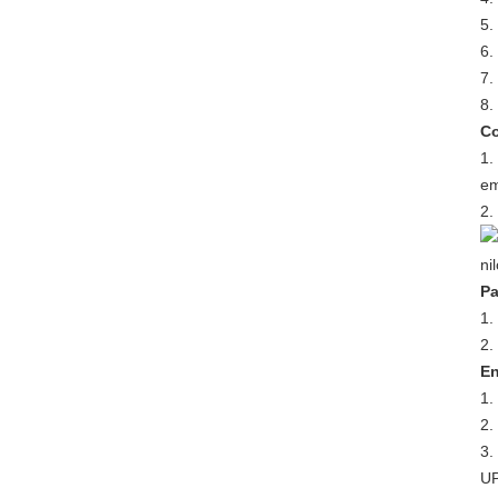
5.
6.
7.
8.
Co
1.
em
2.
Pa
1.
2.
En
1.
2.
3.
UP