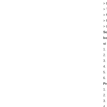
> 
> 
> 
> 
> 
So
bo
si
1.
2.
3.
4.
5.
6.
Pr
1.
2.
3.
4.