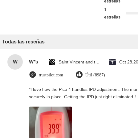
estrellas
1
estrellas
Todas las reseñas
W
W*s
Saint Vincent and the Grenadines
Oct 28.2
trustpilot.com
Útil (8987)
"I love how the Pico 4 handles IPD adjustment. The manua
securely in place. Getting the IPD just right eliminated！