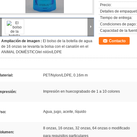
Precio:
Detalles de empaquet
Tiempo de entrega:
Condiciones de pago:
Capacidad de la fuent
Contacto
Ampliación de imagen :
El bolso de la botella de agua
de 16 onzas se levanta la bolsa con el canalón en el
ANIMAL DOMÉSTICO/el nilón/LDPE
aterial:
PET/Nylon/LDPE, 0.16m m
Impresión en huecograbado de 1 a 10 colores
mpresión:
Agua, jugo, aceite, líquido
so:
8 onzas, 16 onzas, 32 onzas, 64 onzas o modificado
olumen:
para requisitos particulares