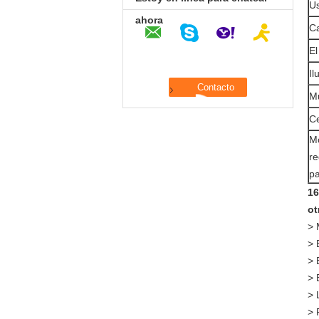
U
ahora
C
El
Il
M
Ce
Mo
re
pa
16
ot
> 
> 
> 
> 
> 
> 