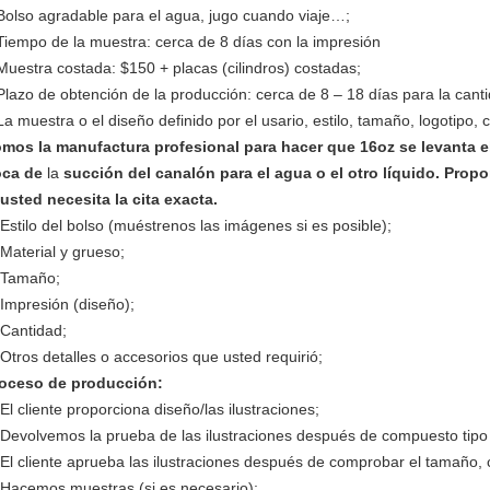
Bolso agradable para el agua, jugo cuando viaje…;
Tiempo de la muestra: cerca de 8 días con la impresión
Muestra costada: $150 + placas (cilindros) costadas;
Plazo de obtención de la producción: cerca de 8 – 18 días para la can
La muestra o el diseño definido por el usario, estilo, tamaño, logotipo, 
mos la manufactura profesional para hacer que 16oz se levanta e
ca de
la
succión del canalón para el agua o el otro líquido. Propo
 usted necesita la cita exacta.
 Estilo del bolso (muéstrenos las imágenes si es posible);
 Material y grueso;
 Tamaño;
 Impresión (diseño);
 Cantidad;
 Otros detalles o accesorios que usted requirió;
oceso de producción:
 El cliente proporciona diseño/las ilustraciones;
 Devolvemos la prueba de las ilustraciones después de compuesto tipo
 El cliente aprueba las ilustraciones después de comprobar el tamaño, 
 Hacemos muestras (si es necesario);