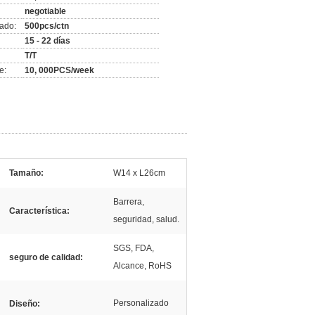
negotiable
ado:
500pcs/ctn
15 - 22 días
T/T
e:
10, 000PCS/week
Tamaño:
W14 x L26cm
Barrera,
Característica:
seguridad, salud.
SGS, FDA,
seguro de calidad:
Alcance, RoHS
Personalizado
Diseño: