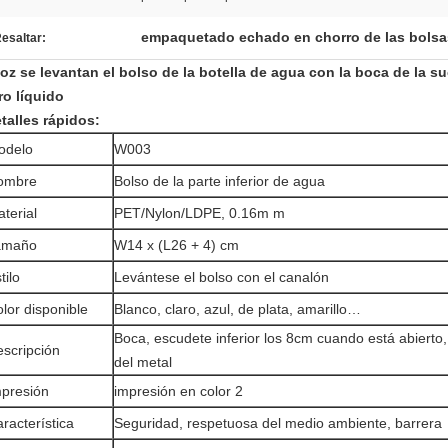
empaquetado echado en chorro de las bolsa
esaltar:
oz se levantan el bolso de la botella de agua con la boca de la su
ro líquido
talles rápidos:
odelo
W003
ombre
Bolso de la parte inferior de agua
terial
PET/Nylon/LDPE, 0.16m m
amaño
W14 x (L26 + 4) cm
tilo
Levántese el bolso con el canalón
lor disponible
Blanco, claro, azul, de plata, amarillo…
Boca, escudete inferior los 8cm cuando está abierto, 
scripción
del metal
presión
impresión en color 2
racterística
Seguridad, respetuosa del medio ambiente, barrera