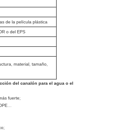
s de la película plástica
 CDR o del EPS
ructura, material, tamaño,
cción del canalón para el agua o el
más fuerte;
LLDPE…
co;