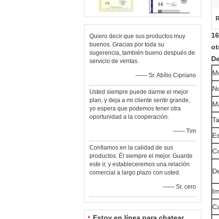
R
16
Quiero decir que sus productos muy
buenos. Gracias por toda su
ot
sugerencia, también bueno después de
De
servicio de ventas.
M
—— Sr. Abílio Cipriano
N
Usted siempre puede darme el mejor
plan, y deja a mi cliente sentir grande,
Ma
yo espera que podemos tener otra
oportunidad a la cooperación.
T
—— Tim
Es
Confiamos en la calidad de sus
Co
productos. Él siempre el mejor. Guarde
este ir, y estableceremos una relación
De
comercial a largo plazo con usted.
—— Sr. cero
Im
Ca
Estoy en línea para chatear