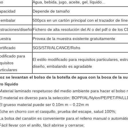
so
Agua, bebida, jugo, aceite, gel, líquido…
apacidad
Depende de tamaño
 embalar
500pcs en un cartón principal con el trazador de línea
ustraciones/diseño
Fichero de alta resolución del AI o del pdf o de los
uestra
Provea de la muestra existente gratuitamente
rtificado
SGS/STR/ALCANCE/Rohs
dificado para
El estilo modificado para requisitos particulares, est
quisitos
diseño, embalando es agradable
rticulares
oz se levantan el bolso de la botella de agua con la boca de la su
ro líquido
Material laminado respetuoso del medio ambiente para hacer el bolso 
El material es diverso para la selección: BOPP/AL/Nylon/PE/PET/PA/
El grueso material puede ser 0.10m m – 0.22m m
Eche en chorro con el casquillo, prueba del escape, salud 100%;
La bolsa del canalón es conveniente para el relleno manual o automáti
Fácil llevar con el anillo, fácil abrirse y cerrarse;