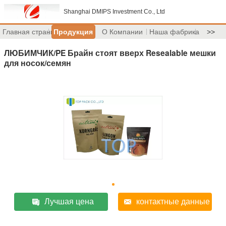
Shanghai DMIPS Investment Co., Ltd
Главная страница
Продукция
О Компании
Наша фабрика
>>
ЛЮБИМЧИК/PE Брайн стоят вверх Resealable мешки
для носок/семян
Лучшая цена
контактные данные