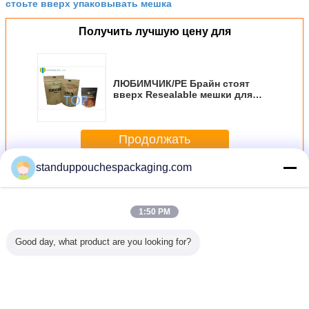
стоьте вверх упаковывать мешка
Получить лучшую цену для
ЛЮБИМЧИК/PE Брайн стоят
вверх Resealable мешки для
носок/семян
Продолжать
standuppouchespackaging.com
встать мешок упаковки
Больше
1:50 PM
Good day, what product are you looking for?
ожня
Nuts заполняя
400Мл
Drawstring
Маши
атала
машина упаковки
выдвинуло
двойника мешка
упако
ичное
ISO9001,
увлажнитель 14В
ювелирных
Doyp
 вверх
автоматизированная
тумана
изделий
поро
с Spout
упаковка еды
ультразвукового
Drawstring
жидкос
уя сока
отражетеля
Microfiber белый
стоит 
Измените язык