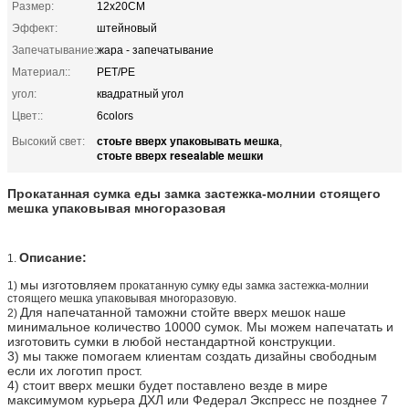
Размер:
12x20CM
Эффект:
штейновый
Запечатывание:
жара - запечатывание
Материал::
PET/PE
угол:
квадратный угол
Цвет::
6colors
стоьте вверх упаковывать мешка
Высокий свет:
,
стоьте вверх resealable мешки
Прокатанная сумка еды замка застежка-молнии стоящего
мешка упаковывая многоразовая
Описание:
1.
мы изготовляем
1)
прокатанную сумку еды замка застежка-молнии
стоящего мешка упаковывая многоразовую.
Для напечатанной таможни стойте вверх мешок наше
2)
минимальное количество 10000 сумок. Мы можем напечатать и
изготовить сумки в любой нестандартной конструкции.
3) мы также помогаем клиентам создать дизайны свободным
если их логотип прост.
4) стоит вверх мешки будет поставлено везде в мире
максимумом курьера ДХЛ или Федерал Экспресс не позднее 7