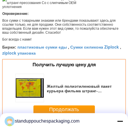
Опровержение:
Все сумки с товарными знаками или брендами показывают здесь для
ссылки только, не для продажи. Они собственность соответственно
владельцев. Если вам нужен этот вид сумки, то пожалуйста обеспечьте
ваш собственный дизайн. Спасибо!
Бог всегда с нами!
пластиковые сумки еды
Сумки силикона Ziplock
Бирки:
,
,
ziplock упаковка
Получить лучшую цену для
Желтый полиэтиленовый пакет
курьера фильма штранг-
прессования Co с слипчивым
OEM уплотнения
Продолжать
standuppouchespackaging.com
полиэтиленовые пакеты замка застежка-молнии
Больше