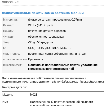
описание
полиэтиленовые пакеты замка застежка-молнии
Материал:
фильм co-штранг-прессования, 0.07mm
Размер:
W31 x (L41 + 5) cm
Печать:
печатание gravure 4 цветов
Функция:
обеспеченность, опаковая
Temp:
-30 до 50 градусов
КК:
SGS, ROHS, ДОСТИГАЕМОСТЬ
уплотнение:
постоянная лента собственн-прилипателя
пользовательских:
Принимать
Слипчивые полиэтиленовые пакеты уплотнения
Высокий свет:
,
Поли мешки почтоотправителей
Полиэтиленовый пакет собственной личности слипчивый с
подгонянным печатанием для почты/столба/выражает/курьер/доставка
Быстрые детали:
Модель
М023
Имя
Полиэтиленовый пакет собственной личности
слипчивый для срочного/почты