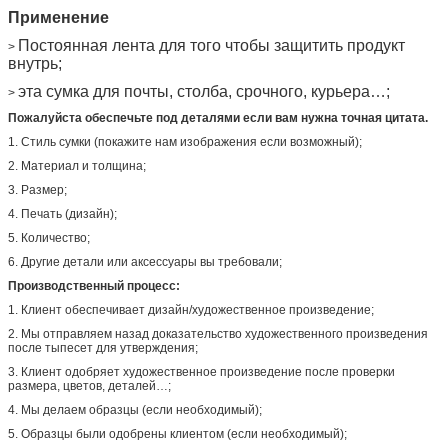
Образец
Обеспечьте существующий образец с бесплатно
Применение
Сертификат
СГС/СТР/ДОСТИГАЕМОСТЬ/Рохс
Постоянная лента для того чтобы защитить продукт
>
внутрь;
Подгонянный
Подгонянный стиль, структура, материал, размер,
дизайн, пакуя радушен
эта сумка для почты, столба, срочного, курьера…;
>
Пожалуйста обеспечьте под деталями если вам нужна точная цитата.
1. Стиль сумки (покажите нам изображения если возможный);
2. Материал и толщина;
3. Размер;
4. Печать (дизайн);
5. Количество;
6. Другие детали или аксессуары вы требовали;
Производственный процесс:
1. Клиент обеспечивает дизайн/художественное произведение;
2. Мы отправляем назад доказательство художественного произведения
после тыпесет для утверждения;
3. Клиент одобряет художественное произведение после проверки
размера, цветов, деталей…;
4. Мы делаем образцы (если необходимый);
5. Образцы были одобрены клиентом (если необходимый);