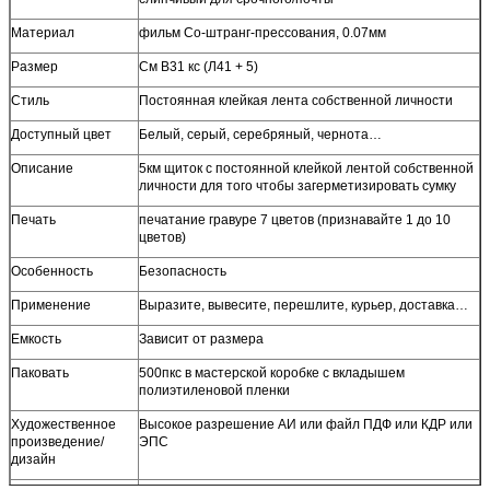
Материал
фильм Со-штранг-прессования, 0.07мм
Размер
См В31 кс (Л41 + 5)
Стиль
Постоянная клейкая лента собственной личности
Доступный цвет
Белый, серый, серебряный, чернота…
Описание
5км щиток с постоянной клейкой лентой собственной
личности для того чтобы загерметизировать сумку
Печать
печатание гравуре 7 цветов (признавайте 1 до 10
цветов)
Особенность
Безопасность
Применение
Выразите, вывесите, перешлите, курьер, доставка…
Емкость
Зависит от размера
Паковать
500пкс в мастерской коробке с вкладышем
полиэтиленовой пленки
Художественное
Высокое разрешение АИ или файл ПДФ или КДР или
произведение/
ЭПС
дизайн