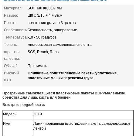
Материал:
БОПП/КПФ, 0,07 мм
Размер:
Ш8 х (Д15 + 4 + 3)см
Печать:
печатание gravure 3 цветов
Особенность:
Безопасность, одноразовые
Температура:
-10 - 50 градусов
Тюлень:
многоразовая самоклеящаяся лента
гарантия
SGS, Reach, Rohs
качества:
Обычай:
Принимать
Слипчивые полиэтиленовые пакеты уплотнения
Высокий
,
пластичные мешки перевозкы груза
свет:
Прозрачные самоклеящиеся пластиковые пакеты BOPP
Маленькие
средства для лица, кисть для бровей
Быстрые подробности:
Модель
Z019
Имя
Ламинированный пластиковый пакет с самоклеющейся
лентой