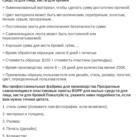
средств для лица, кисти для бровей
> Ламинированный материал, чтобы сделать сумку достаточно прочной;
Настраиваемый
Настраиваемый стиль, структура, материал, размер,
дизайн, упаковка приветствуются
> Цвет материала может быть металлическим, серебряным, золотым,
белым, серым, прозрачным...
> Постоянная лента для обеспечения безопасности сумки;
> Самоклеящаяся лента может быть постоянной или
перезапечатываемой;
> Хорошая сумка для кисти бровей, губки,...;
> Время обработки образцов: около 8 дней с печатью
> Стоимость образца: $150 + стоимость пластины (цилиндры);
> Время производства: около 8 ∼ 18 дней для количества менее 200K;
> Приемлемы образец пользователя или дизайн, стиль, размер, логотип,
цвет, определенный пользователем.
Мы профессиональная фабрика для производства
Прозрачные
самоклеящиеся пластиковые пакеты BOPP для малых средств для
лица, кисти для бровей
.
Пожалуйста, укажите ниже подробности, если
вам нужна точная цитата.
1. стиль сумки ((покажите нам фотографии, если возможно);
2- материал и толщина;
3. Размер;
4. Печать ((дизайн);
5. Количество;