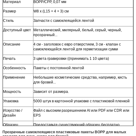
Материал
BOPP/CPP, 0,07 мм
Размер
W8 x (L15 + 4 + 3) см
Стиль
Запчасти с самоклеящейся лентой
Доступный цвет
Металлический, милярный, белый, серый, черный,
прозрачный...
Описание
4 см - заголовок с евро отверстием, 3 см - клапан с
самоклеющейся лентой для герметизации сумки
Печать
3 цвета гравировки ((принимать 1 10 цвета)
Особенность
Пакеты с постоянной лентой
Применение
Небольшие косметические средства, например, кисть
для бровей...
Мощность
Зависит от размера.
Упаковка
5000 штук в картонной упаковке с пластиковой пленкой
Искусство /
Файл с высоким разрешением AI или PDF или CDR или
Дизайн
EPS
Образец
Предоставьте существующий образец бесплатно
Прозрачные самоклеящиеся пластиковые пакеты BOPP для малых
Сертификат
SGS / STR / REACH / Rohs