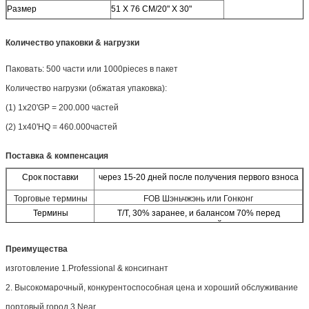
Размер
51 X 76 СМ/20" X 30"
Цвет
Белый
Количество упаковки & нагрузки
Вес
90 g/m2
Верхняя часть
Холодный отрезок
Паковать: 500 части или 1000pieces в пакет
Дно
Жара - запечатывание
Количество нагрузки (обжатая упаковка):
(1) 1x20'GP = 200.000 частей
Испытывать
1 метр скача после паковать
(2) 1x40'HQ = 460.000частей
SWL
20 килограмм
Поверхностный общаться
Анти--выскальзование
Поставка & компенсация
Характеристика
Biodegradable
Срок поставки
через 15-20 дней после получения первого взноса
Применение
Полимер смеси Synthnic
Торговые термины
FOB Шэньчжэнь или Гонконг
Термины
T/T, 30% заранее, и балансом 70% перед
компенсации
пересылкой
Преимущества
изготовление 1.Professional & консигнант
2. Высокомарочный, конкурентоспособная цена и хороший обслуживание
портовый город 3.Near