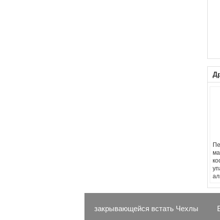
Д
Пе
ма
ко
уп
ал
закрывающейся встать Чехлы