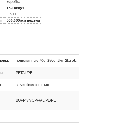
коробка
15-18days
LC/TT
и:
500,000pcs неделя
меры:
подгонянные 70g, 250g, 1kg, 2kg etc.
ры:
PETAL/PE
:
solventless слоения
BOPP/VMCPP/AL/PE/PET