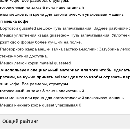
шки кофе. Все размеры, структуры.
готовленный на заказ & ясно напечатанный
льм мешков или крена для автоматической упаковывая машины
ип мешка кофе
Бортовой gusseted мешок--Путь запечатывания: Заднее разбивочн
Мешки уплотнения квада gusseted-- Путь запечатывания: Уплотне
ржит свою форму более лучшим на полке.
Раговорного жанра мешки замка застежка-молнии: Зазубрина легко
стежка-молнии доступна.
Мешок легкой корки mateial gusseted
м используем специальный материал для того чтобы сделать
рстами, не нужно принять scissor для того чтобы отрезать в
шки кофе. Все размеры, структуры.
готовленный на заказ & ясно напечатанный
льм мешков или крена для автоматической упаковывая машины
Общий рейтинг