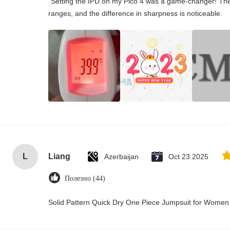
"Setting the IPD on my Pico 4 was a game-changer! The
ranges, and the difference in sharpness is noticeable.
L
Liang
Azerbaijan
Oct 23.2025
Полезно (44)
Solid Pattern Quick Dry One Piece Jumpsuit for Wome