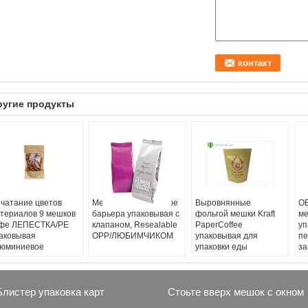
ругие продукты
чатание цветов
Мешок высокого кофе
Выровнянные
OE
териалов 9 мешков
барьера упаковывая с
фольгой мешки Kraft
ме
фе ЛЕПЕСТКА/PE
клапаном, Resealable
PaperCoffee
уп
аковывая
OPP/ЛЮБИМЧИКОМ
упаковывая для
пе
юминиевое
упаковки еды
за
мо
Блистер упаковка карт
Стоьте вверх мешок с окном