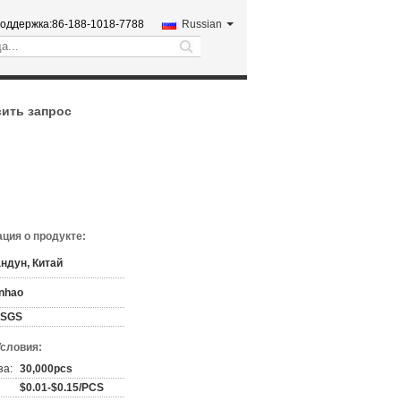
оддержка:
86-188-1018-7788
Russian
search
ить запрос
ция о продукте:
ндун, Китай
nhao
,SGS
Условия:
за:
30,000pcs
$0.01-$0.15/PCS