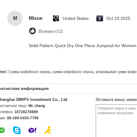
M
Mixue
United States
Oct 23.2025
Полезно (12)
Solid Pattern Quick Dry One Piece Jumpsuit for Wome
,
,
тег:
Сумка кофейного зерна
сумки кофейного зерна
упаковывая сумки кофе
онтактная информация
hanghai DMIPS Investment Co., Ltd
Оставьте вашу заявк
онтактное лицо:
Mr. zhang
елефон:
18728278889
акс:
86-189-5454-7799