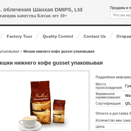
Продажа и п
. облечения Шанхая DMIPS, Ltd
тавщик качества Китая лет 10+
Factory Tour
Quality Control
Contact Us
Отправ
упаковывая
Мешки нижнего кофе gusset упаковывая
ешки нижнего кофе gusset упаковывая
Подробная информа
Место
Гуа
происхождения:
Фирменное
Wa
наименование:
Сертификация:
QS
Оплата и доставка 
Количество мин зака
Цена: