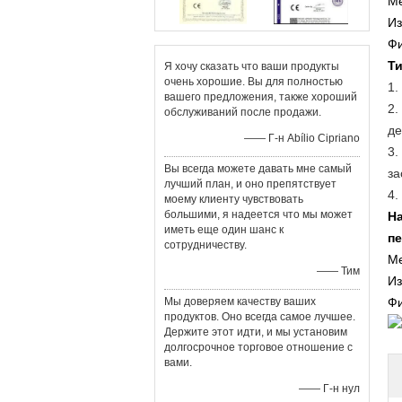
Ме
Из
Фи
Т
Я хочу сказать что ваши продукты
очень хорошие. Вы для полностью
1.
вашего предложения, также хороший
2.
обслуживаний после продажи.
де
—— Г-н Abílio Cipriano
3.
Вы всегда можете давать мне самый
за
лучший план, и оно препятствует
4.
моему клиенту чувствовать
большими, я надеется что мы может
На
иметь еще один шанс к
пе
сотрудничеству.
Ме
—— Тим
Из
Мы доверяем качеству ваших
Фи
продуктов. Оно всегда самое лучшее.
Держите этот идти, и мы установим
долгосрочное торговое отношение с
вами.
—— Г-н нул