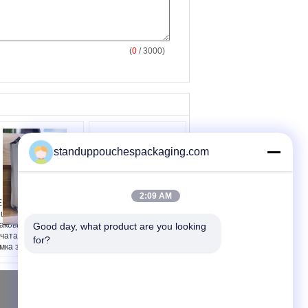
(
0
/ 3000)
standuppouchespackaging.com
2:09 AM
M ODM стоит вверх
Мебель ротанга
шки кофе
двойного журнального
аковывая цветастое
стола напольная,
Good day, what product are you looking 
чатание, мешки
секционные
for?
мка застежка-
комплекты софы
лнии
Отправить запрос