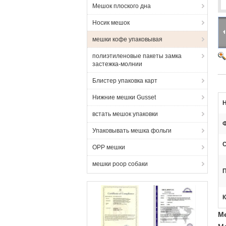
Мешок плоского дна
Носик мешок
мешки кофе упаковывая
полиэтиленовые пакеты замка
застежка-молнии
Блистер упаковка карт
Нижние мешки Gusset
Н
встать мешок упаковки
Ф
Упаковывать мешка фольги
С
OPP мешки
мешки poop собаки
П
К
М