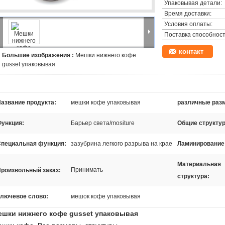
Упаковывая детали:
Время доставки:
Условия оплаты:
Поставка способност
контакт
Большие изображения :
Мешки нижнего кофе
gusset упаковывая
азвание продукта:
мешки кофе упаковывая
различные раз
ункция:
Барьер света/mositure
Общие структу
пециальная функция:
зазубрина легкого разрыва на крае
Ламинирование
Материальная
Принимать
роизвольный заказ:
структура:
лючевое слово:
мешок кофе упаковывая
ешки нижнего кофе gusset упаковывая