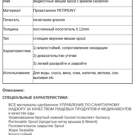
Имя
жидкостные мешки spout с крюком carabiner
Материал
Прокатанное PET/PE/NY
Печатать
печатание gravure
Толщина
постоянный посетитель 0.12mm
Тип
стоящие верхние мешки spout
1) влагостойкий, сопротивление оксидации
Характеристика
2) доказательство утечки
3) легкий раскройте и закройте
Использование
Для воды, соуса, вина, сока, напитка, молока, сои,
выпивая etc
Описание:
СПЕЦИАЛЬНЫЕ ХАРАКТЕРИСТИКИ:
ВСЕ материалы одобренное УПРАВЛЕНИЕ ПО САНИТАРНОМУ
НАДЗОРУ ЗА КАЧЕСТВОМ ПИЩЕВЫХ ПРОДУКТОВ И МЕДИКАМЕНТОВ
и качество еды.
Уравновешени-Круглый нижний Gusset позволяет балансу.
Reclosable Spout (продетые нитку крышка & fitment)
Положительное закрытие Spout
Жара Sealable
Влагостойкий