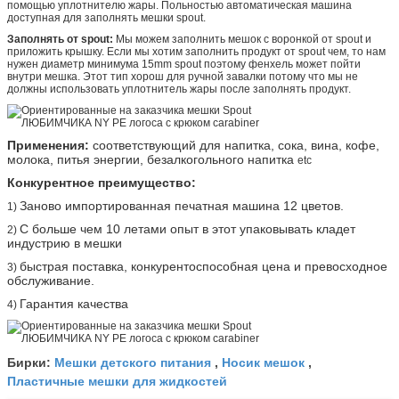
помощью уплотнителю жары. Польностью автоматическая машина
доступная для заполнять мешки spout.
Заполнять от spout:
Мы можем заполнить мешок с воронкой от spout и
приложить крышку. Если мы хотим заполнить продукт от spout чем, то нам
нужен диаметр минимума 15mm spout поэтому фенхель может пойти
внутри мешка. Этот тип хорош для ручной завалки потому что мы не
должны использовать уплотнитель жары после заполнять продукт.
Применения:
соответствующий для напитка, сока, вина, кофе,
молока, питья энергии, безалкогольного напитка
etc
Конкурентное преимущество:
Заново импортированная печатная машина 12 цветов.
1)
С больше чем 10 летами опыт в этот упаковывать кладет
2)
индустрию в мешки
быстрая поставка, конкурентоспособная цена и превосходное
3)
обслуживание.
Гарантия качества
4)
Мешки детского питания
Носик мешок
Бирки:
,
,
Пластичные мешки для жидкостей