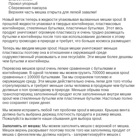
Прокол упорный
Сбережения пакгауза
Верхняя часть мешка открыта для легкой завалки!
Новый виток теперь в жидкости упаковывая вызванные мешки spout. В
прошлой жидкости упаковал в твердых контейнерах, пластмасовых
контейнерах, стеклянных бутылках, пластичных бутылках. Этот весь
продукт уничтожает огромную пластмассу и очень трудно размещать
бутылки и контейнеры после того как использование должное к этому
продукту громоздко в природе и требует, что больше космоса размещает.
Теперь мы вводим мешки spout. Наши мешки уничтожают меньше
пластмассы поэтому она в отношении к окружающей среде
содружественный упаковывать и они recyclable. Эти мешки более дешевы
чем бутылки и контейнеры.
Перевозка мешков spout очень легкие сравненная с бутылками и
контейнерами. В одной тележке мы можем грузить 700000 мешков spout
сравненных с 100000 бутылками. Так мы сохраняем топливо и
окружающую среду. Эти мешки действительно очень легки для того чтобы
отрегулировать и требуют меньше силы человека в продукции чем бутылки
должные к non громоздкому в природе. Меньше обрыва пока
транспортирующ заполненный продукт если заполненные внутри мешки
spout чем стеклянные бутылки или пластичные бутылки. Настолько полно
оно сохраняет серии денег.
Мы можем исправить любой тип пробочки spout в мешках. Крышка винта
должна быть выбрана держащ плотность продукта и размер мешка.
Пожалуйста вызовите наши сбывания для выбора spout.
Заполнять от мешка:
Мы можем заполнить мешок с воронкой от мешка.
Мешок верхнь раскрывает поэтому после того как заполняющ продукт от
мешка с фенхелем мы должны нагреть - загерметизируйте мешок с