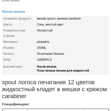
описание
Носик мешок
Название продукта:
мешки spout с крюком carabiner
Цвета:
Синь, желтый цвет
Поверхностная
Лоснистый
отделка:
Материал:
pe/pet/ny
Размер:
250ML
Печать:
Печатание Gravure
MOQ:
10000PCS
Носик мешок
Высокий свет:
,
Пластичные мешки для жидкостей
spout логоса печатания 12 цветов
жидкостный кладет в мешки с крюком
carabiner
Спецификации: