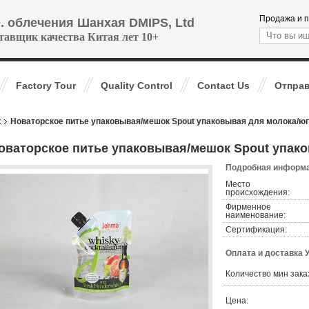
Продажа и п
. облечения Шанхая DMIPS, Ltd
тавщик качества Китая лет 10+
Factory Tour
Quality Control
Contact Us
Отправ
к
Новаторское питье упаковывая/мешок Spout упаковывая для молока/ю
оваторское питье упаковывая/мешок Spout упако
Подробная информа
Место
происхождения:
Фирменное
наименование:
Сертификация:
Оплата и доставка 
Количество мин зака
Цена: