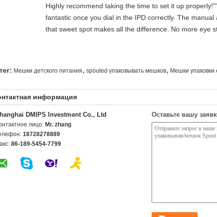
Highly recommend taking the time to set it up properly!""T
fantastic once you dial in the IPD correctly. The manual
that sweet spot makes all the difference. No more eye st
,
,
тег:
Мешки детского питания
spouted упаковывать мешков
Мешки упаковки 
онтактная информация
hanghai DMIPS Investment Co., Ltd
Оставьте вашу заявк
онтактное лицо:
Mr. zhang
елефон:
18728278889
акс:
86-189-5454-7799