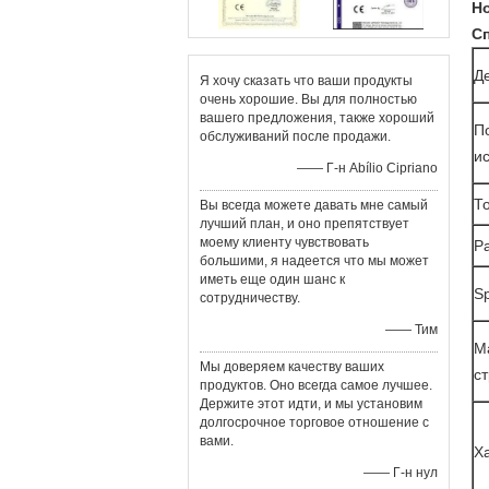
Но
С
Д
Я хочу сказать что ваши продукты
очень хорошие. Вы для полностью
вашего предложения, также хороший
П
обслуживаний после продажи.
и
—— Г-н Abílio Cipriano
Т
Вы всегда можете давать мне самый
лучший план, и оно препятствует
моему клиенту чувствовать
Р
большими, я надеется что мы может
иметь еще один шанс к
S
сотрудничеству.
—— Тим
М
Мы доверяем качеству ваших
ст
продуктов. Оно всегда самое лучшее.
Держите этот идти, и мы установим
долгосрочное торговое отношение с
вами.
Х
—— Г-н нул