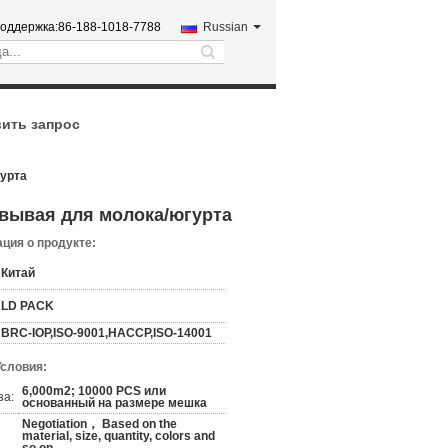
оддержка:
86-188-1018-7788
Russian
search
ить запрос
гурта
вывая для молока/югурта
ция о продукте:
Китай
LD PACK
BRC-IOP,ISO-9001,HACCP,ISO-14001
Условия:
6,000m2; 10000 PCS или
за:
основанный на размере мешка
Negotiation， Based on the
material, size, quantity, colors and