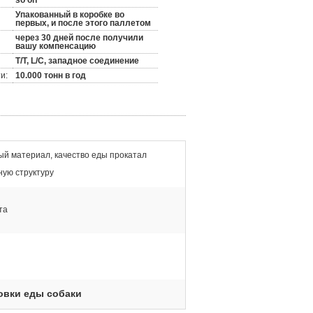
so on
Упакованный в коробке во
первых, и после этого паллетом
через 30 дней после получили
вашу компенсацию
T/T, L/C, западное соединение
и:
10.000 тонн в год
й материал, качество еды прокатал
ую структуру
та
овки еды собаки