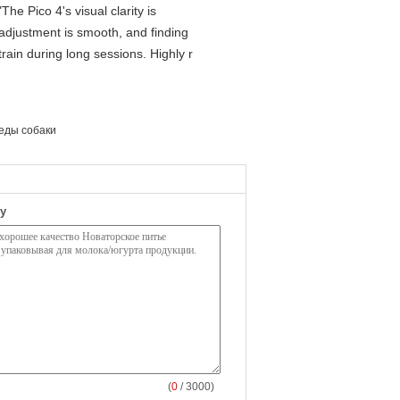
he Pico 4's visual clarity is
 adjustment is smooth, and finding
rain during long sessions. Highly r
еды собаки
у
(
0
/ 3000)