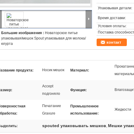
Упаковывая детали:
Время доставки:
Условия оплаты:
Поставка способност
Большие изображения :
Новаторское питье
упаковывая/мешок Spout упаковывая для молока/
контакт
югурта
Прокатанны
Носик мешок
азвание продукта:
Материал:
материальн
Accept
Влагозащи
азмер:
Функция:
подгоняло
Печатание
Поверхностная
Промышленное
Жидкости
бработка:
Gravure
использование:
spouted упаковывать мешков
Мешки упак
Выделить:
,