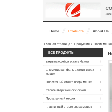
CO
пос
Home
Products
About Us
Главная страница
Продукция
Носик мешо
ВСЕ ПРОДУКТЫ
Н
закрывающейся встать Чехлы
алюминиевая фольга стоит вверх
мешок
Пластичный стоьте вверх мешки
Стоьте вверх мешок с окном
Прокатанный мешок
пластичный стоьте вверх мешок