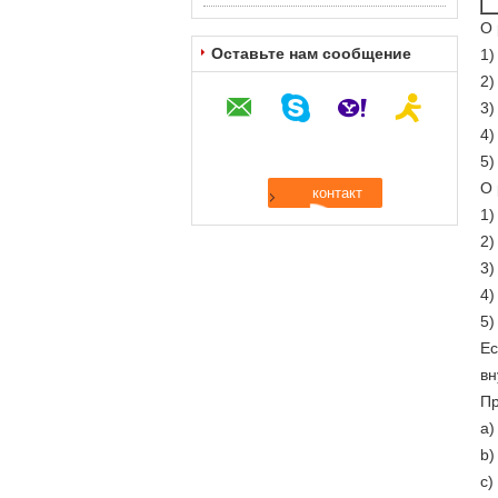
О 
Оставьте нам сообщение
1)
2)
3)
4)
5)
О 
1
2
3
4
5
Ес
вн
Пр
a)
b)
c)