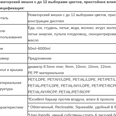
ваторский мешок с до 12 выборами цветов, пристойное влия
пецификация:
Новаторский мешок с до 12 выборами цветов, при
еталь
конструкции дисплея
Еда, сок, студень, питье, вода, молоко, югурт, мол
оле
питье энергии, пульпа плодоовощ, сконцентрирова
спользования
масло
ом
50ml~6000ml
азмер
Предложение
диаметр 8.5mm nner, 9mm, 10mm, 15mm, 22mm.
pout и крышка
PE PP материальное
PET/LDPE, PET/NY/LDPE, PET/AL/LDPE, PET/PET/
атериальная
PET/AL/PET/LDPE, PET/AL/NY/LDPE, PET/PET/RCPP
руктура
PET/AL/NY/RCPP, PET/AL/PET/RCPP
*Excellent барьер против воздуха, влаги & прокола
* Облегченный, Reclosable, Squeeable, удобный & 
арактеристики
*User-friendly, умный собственн-стоять & дисплей