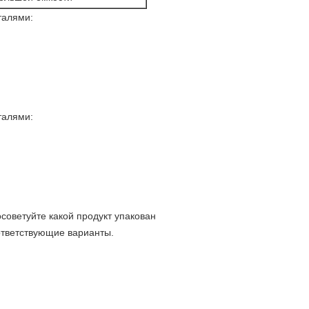
талями:
талями:
советуйте какой продукт упакован
ответствующие варианты.