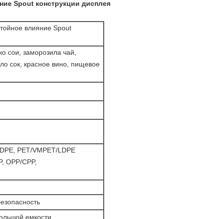
ние Spout конструкции дисплея
стойное влияние Spout
око сои, заморозила чай,
ло сок, красное вино, пищевое
LDPE, PET/VMPET/LDPE
, OPP/CPP,
безопасность
 большой емкости