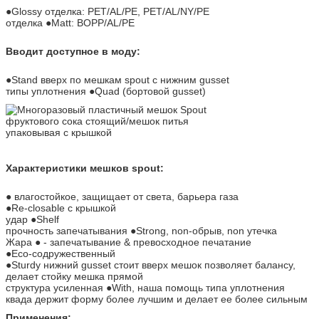
●Glossy отделка: PET/AL/PE, PET/AL/NY/PE
отделка ●Matt: BOPP/AL/PE
Вводит доступное в моду:
●Stand вверх по мешкам spout с нижним gusset
типы уплотнения ●Quad (бортовой gusset)
Характеристики мешков spout:
● влагостойкое, защищает от света, барьера газа
●Re-closable с крышкой
удар ●Shelf
прочность запечатывания ●Strong, non-обрыв, non утечка
Жара ● - запечатывание & превосходное печатание
●Eco-содружественный
●Sturdy нижний gusset стоит вверх мешок позволяет балансу,
делает стойку мешка прямой
структура усиленная ●With, наша помощь типа уплотнения
квада держит форму более лучшим и делает ее более сильным
Применения: