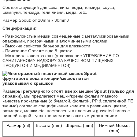
Соответствующий для сока, вина, воды, тензида, соуса,
шампуня, тензида, геля ливня, меда. .etc.
Размер Spout: от 10mm к 30mmJ
Спецификации:
- Разнослоистые мешки совмещенные с металлизированными,
опаковыми, прозрачными и алюминиевыми слоями
- Высокие свойства барьера для влажности
- Печатание Gravure в до 8 цветах
- Материал качества еды (утверждение УПРАВЛЕНИЕ ПО
САНИТАРНОМУ НАДЗОРУ ЗА КАЧЕСТВОМ ПИЩЕВЫХ
ПРОДУКТОВ И МЕДИКАМЕНТОВ)
Размеры регулярного стоят вверх мешки Spout (только для
справки),
мы предлагают мешки/крены фольги главного
качества прокатанные (с бумагой, фольгой, PP & сплетенной PE
тканью) согласно спецификации клиента в различных цветах,
размерах, мешки etc. поставлены в плоских и gusseted типах с
нижней жарой - уплотнением или зашитым уплотнением.
Размер (ml)
Высота (mm)
Ширина (mm)
Нижний Gusset
(mm)