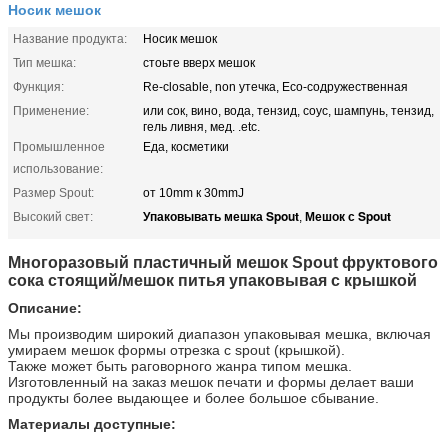
Носик мешок
Название продукта:
Носик мешок
Тип мешка:
стоьте вверх мешок
Функция:
Re-closable, non утечка, Eco-содружественная
Применение:
или сок, вино, вода, тензид, соус, шампунь, тензид,
гель ливня, мед. .etc.
Промышленное
Еда, косметики
использование:
Размер Spout:
от 10mm к 30mmJ
Упаковывать мешка Spout
Мешок с Spout
Высокий свет:
,
Многоразовый пластичный мешок Spout фруктового
сока стоящий/мешок питья упаковывая с крышкой
Описание:
Мы производим широкий диапазон упаковывая мешка, включая
умираем мешок формы отрезка с spout (крышкой).
Также может быть раговорного жанра типом мешка.
Изготовленный на заказ мешок печати и формы делает ваши
продукты более выдающее и более большое сбывание.
Материалы доступные: