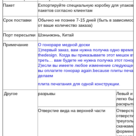
Пакет
Ехпортируйте специальную коробку для упаковк
пакетов согласно клиентам
Срок поставки
Обычно не познее 7-15 дней (быть в зависимост
от ваше количество заказа)
Порт пересылки
Шэньчжэнь, Китай
Примечание
О гонораре медной доски
1)первый заказ, вам нужна получка одно время 
thedesign. Когда вы приказываете этот мешок вт
треть… вам будете не нужна получка этот гонор
2)если вы имеете любое изменение следующее 
вы оплатите гонорар again.because плиты печа
делаем
плита печатания для одной конструкции.
Другое
разрывы
Левый и 
легко быт
раскрыты
Отверстие вида на верхней части
Отверсти
отверсти
треугольн
скачками
форменн