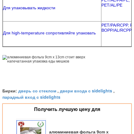
PET/AL/PE
Для упаковывать жидкости
PET/PA/RCPP, P
BOPP/AL/RCPP
Для high-temperature сопротивляйте упаковать
дверь со стеклом
двери входа с sidelights
Бирки:
,
,
парадный вход с sidelights
Получить лучшую цену для
алюминиевая фольга 9cm x