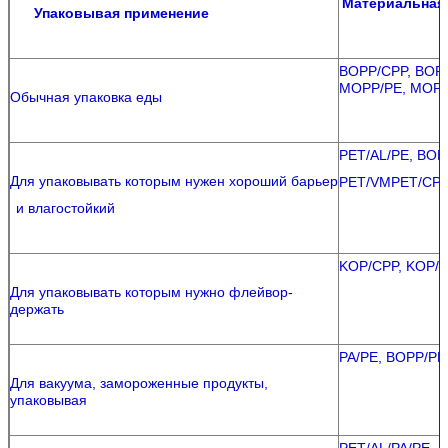
Материальная 
Упаковывая применение
BOPP/CPP, BOPP
MOPP/PE, MOP
Обычная упаковка еды
PET/AL/PE, BOP
Для упаковывать которым нужен хороший барьер
PET/VMPET/CPP
и влагостойкий
KOP/CPP, KOP/P
Для упаковывать которым нужно флейвор-
держать
PA/PE, BOPP/PE
Для вакуума, замороженные продукты,
упаковывая
PET/AL/PA/PE, P