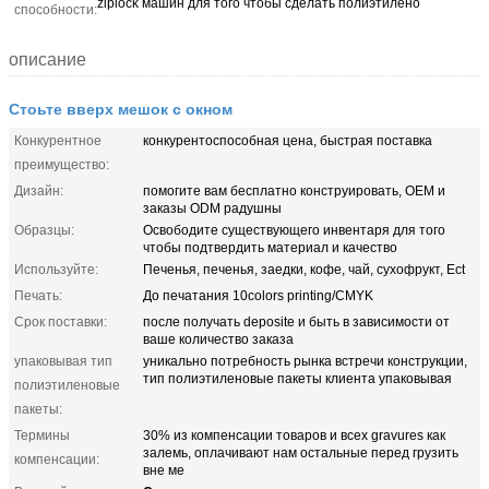
ziplock машин для того чтобы сделать полиэтилено
способности:
описание
Стоьте вверх мешок с окном
Конкурентное
конкурентоспособная цена, быстрая поставка
преимущество:
Дизайн:
помогите вам бесплатно конструировать, OEM и
заказы ODM радушны
Образцы:
Освободите существующего инвентаря для того
чтобы подтвердить материал и качество
Используйте:
Печенья, печенья, заедки, кофе, чай, сухофрукт, Ect
Печать:
До печатания 10colors printing/CMYK
Срок поставки:
после получать deposite и быть в зависимости от
ваше количество заказа
упаковывая тип
уникально потребность рынка встречи конструкции,
тип полиэтиленовые пакеты клиента упаковывая
полиэтиленовые
пакеты:
Термины
30% из компенсации товаров и всех gravures как
залемь, оплачивают нам остальные перед грузить
компенсации:
вне ме