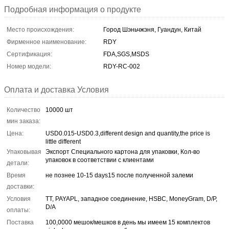
Подробная информация о продукте
Место происхождения:
Город Шэньчжэня, Гуандун, Китай
Фирменное наименование:
RDY
Сертификация:
FDA,SGS,MSDS
Номер модели:
RDY-RC-002
Оплата и доставка Условия
Количество
10000 шт
мин заказа:
Цена:
USD0.015-USD0.3,different design and quantity,the price is
little different
Упаковывая
Экспорт Специального картона для упаковки, Кол-во
упаковок в соответствии с клиентами
детали:
Время
не познее 10-15 days15 после полученной залеми
доставки:
Условия
TT, PAYAPL, западное соединение, HSBC, MoneyGram, D/P,
D/A
оплаты:
Поставка
100,0000 мешок/мешков в день мы имеем 15 комплектов