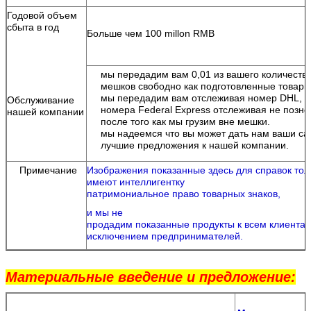
Годовой объем
сбыта в год
Больше чем 100 millon RMB
мы передадим вам 0,01 из вашего количества
мешков свободно как подготовленные товары
мы передадим вам отслеживая номер DHL, 
Обслуживание
номера Federal Express отслеживая не позне
нашей компании
после того как мы грузим вне мешки.
мы надеемся что вы может дать нам ваши с
лучшие предложения к нашей компании.
Примечание
Изображения показанные здесь для справок тол
имеют интеллигентку
патримониальное право товарных знаков,
и мы не
продадим показанные продукты к всем клиентам
исключением предпринимателей.
Материальные введение и предложение: