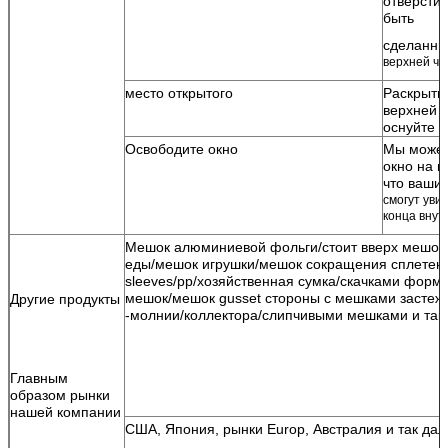
отверстие
быть
сделанны
верхней ча
место открытого
Раскрыты
верхней ч
оснуйте о
Освободите окно
Мы можем
окно на м
что ваши
смогут
увид
конца внут
Мешок алюминиевой фольги/стоит вверх мешок
еды/мешок игрушки/мешок сокращения сплетен
sleeves/pp/хозяйственная сумка/скачками форм
мешок/мешок gusset стороны с мешками застеж
Другие продукты
-молнии/коллектора/слипчивыми мешками и так
Главным
образом рынки
нашей компании
США, Япония, рынки Europ, Австралия и так дал