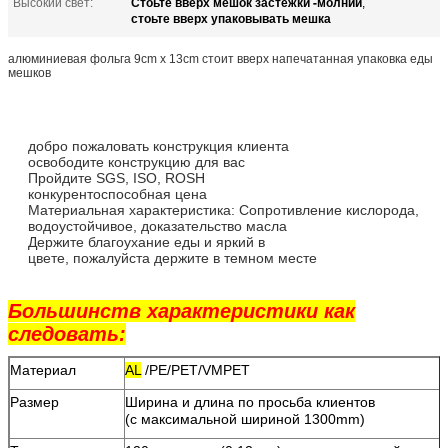
Стоьте вверх мешок застежки -молнии
Высокий свет:
,
стоьте вверх упаковывать мешка
алюминиевая фольга 9cm x 13cm стоит вверх напечатанная упаковка еды
мешков
добро пожаловать конструкция клиента
освободите конструкцию для вас
Пройдите SGS, ISO, ROSH
конкурентоспособная цена
Материальная характеристика: Сопротивление кислорода,
водоустойчивое, доказательство масла
Держите благоухание еды и яркий в
цвете, пожалуйста держите в темном месте
Большинств характеристики как
следовать:
Материал
AL
/PE/PET/VMPET
Размер
Ширина и длина по просьба клиентов
(с максимальной шириной 1300mm)