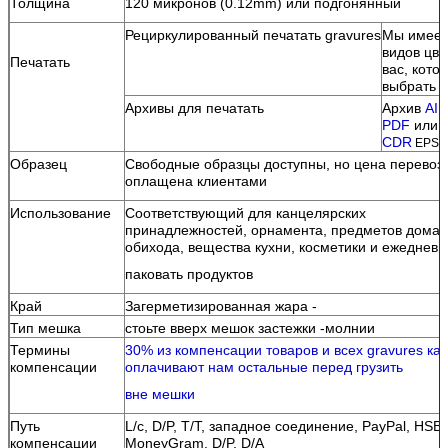
Толщина
120 микронов (0.12mm) или подгонянный
Рециркулированный печатать gravures
Мы имеем
видов цве
Печатать
вас, кото
выбрать
Архивы для печатать
Архив
AI
PDF
или
а
CDR
EPS
Образец
Свободные образцы доступны, но цена перевоз
оплащена клиентами
Использование
Соответствующий для канцелярских
принадлежностей, орнамента, предметов дома
обихода, вещества кухни, косметики и ежеднев
паковать продуктов
Край
Загерметизированная жара -
Тип мешка
стоьте вверх мешок застежки -молнии
Термины
30% из компенсации товаров и всех gravures как
компенсации
оплачивают нам остальные перед грузить
вне мешки
Путь
L/c, D/P, T/T, западное соединение, PayPal, HSB
компенсации
MoneyGram, D/P, D/A