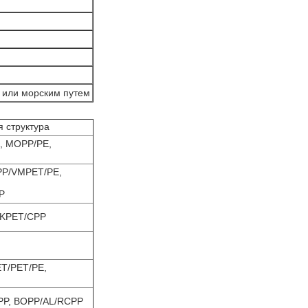
или морским путем
 структура
, MOPP/PE,
PP/VMPET/PE,
P
 KPET/CPP
ET/PET/PE,
PP, BOPP/AL/RCPP