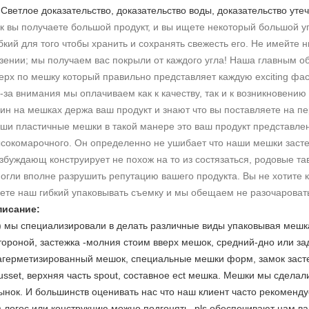
)
Светлое доказательство, доказательство воды, доказательство утечк
к вы получаете большой продукт, и вы ищете некоторый большой 
бкий для того чтобы хранить и сохранять свежесть его. Не имейте н
зении; мы получаем вас покрыли от каждого угла! Наша главным об
ерх по мешку который правильно представляет каждую exciting фас
-за внимания мы оплачиваем как к качеству, так и к возникновению
ин на мешках держа ваш продукт и знают что вы поставляете на п
ши пластичные мешки в такой манере это ваш продукт представле
сокомарочного. Он определенно не ушибает что наши мешки засте
збуждающ конструирует не похож на то из состязаться, родовые та
огли вполне разрушить репутацию вашего продукта. Вы не хотите к
ете наш гибкий упаковывать съемку и мы обещаем не разочароват
писание:
) мы специализировали в делать различные виды упаковывая мешка
тороной, застежка -молния стоим вверх мешок, средний-дно или з
агерметизированный мешок, специальные мешки форм, замок заст
usset, верхняя часть spout, составное ect мешка. Мешки мы сдела
ынок. И большинств оценивать нас что наш клиент часто рекоменду
) логос или конструкцию можно подгонять, pls обеспечивают нам в