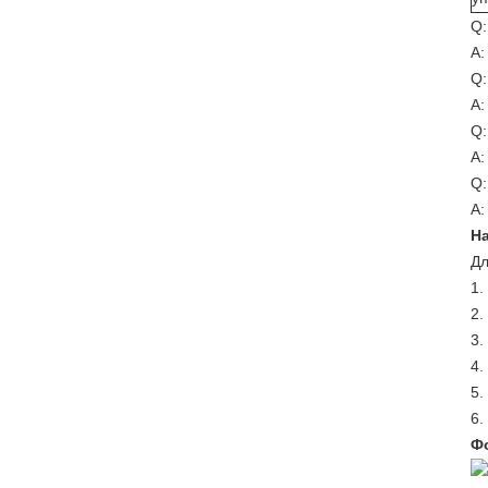
Q:
A:
Q:
A:
Q:
A:
Q:
A:
Н
Дл
1.
2.
3.
4.
5.
6.
Ф