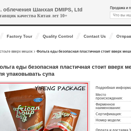
Продажа и п
. облечения Шанхая DMIPS, Ltd
тавщик качества Китая лет 10+
Factory Tour
Quality Control
Contact Us
Отправ
стоьте вверх мешок
Фольга еды безопасная пластичная стоит вверх меш
ольга еды безопасная пластичная стоит вверх м
ля упаковывать супа
Подробная информа
Место
происхождения:
Фирменное
наименование:
Сертификация:
Номер модели:
Оплата и доставка 