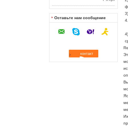
ф
3
Оставьте нам сообщение
4
4
с
Re
Эт
мо
ис
оп
Вы
мо
Яс
ме
ме
Их
пр