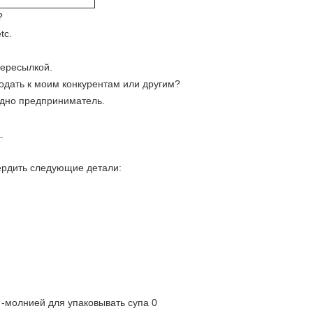
?
tc.
пересылкой.
родать к моим конкурентам или другим?
одно предприниматель.
.
ердить следующие детали: