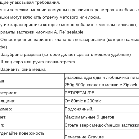
щие упаковывая требования.
шки застежки -молнии доступны в различных размерах колебаясь от
шки могут включить отделку матового или лоска.
угие характеристики которые можно добавить к мешкам включают;
рианты застежки -молнии A. Re' sealable
 Односторонние варианты клапанов дегазирования (которые самы
фе)
 Зазубрины разрыва (которое делает срывать мешков удобным)
 Шлиц евро или ручка плашк-отрезка
 Варианты окна мешка
упаковка еды еды и любимчика пит
мя:
250g 500g кладет в мешки с Ziplock
атериал:
PET/PETAL/PE
олщина:
От 80mic к 200mic
азмер:
Подгонянный.
ет:
Максимальные 9 цветов
п:
Стоьте вверх мешок/мешок застежк
тделайте поверхность
Печатание Gravure