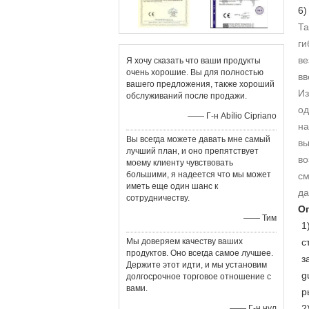
6
Та
ги
ве
Я хочу сказать что ваши продукты
очень хорошие. Вы для полностью
вв
вашего предложения, также хороший
Из
обслуживаний после продажи.
од
—— Г-н Abílio Cipriano
на
Вы всегда можете давать мне самый
вы
лучший план, и оно препятствует
во
моему клиенту чувствовать
большими, я надеется что мы может
см
иметь еще один шанс к
да
сотрудничеству.
О
—— Тим
1
Мы доверяем качеству ваших
с
продуктов. Оно всегда самое лучшее.
з
Держите этот идти, и мы установим
g
долгосрочное торговое отношение с
вами.
р
2
—— Г-н нул