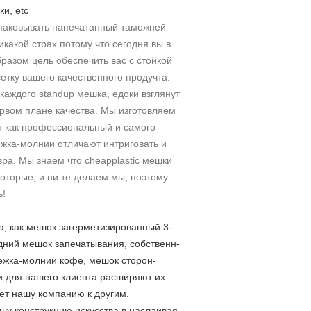
и, etc
упаковывать напечатанный таможней
икакой страх потому что сегодня вы в
разом цель обеспечить вас с стойкой
етку вашего качественного продучта.
 каждого standup мешка, едоки взглянут
ервом плане качества. Мы изготовляем
н как профессиональный и самого
жка-молнии отличают интриговать и
вра. Мы знаем что cheapplastic мешки
оторые, и ни те делаем мы, поэтому
ь!
, как мешок загерметизированный 3-
адний мешок запечатывания, собственн-
ежка-молнии кофе, мешок сторон-
ли для нашего клиента расширяют их
ет нашу компанию к другим.
ашу конструкцию искусства в наслаивая