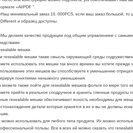
ормате «AI/PDF ".
)Наш минимальный заказ 10, 000PCS, если ваш заказ большой, то ц
.Different и образец доступны.
)Мы делаем качество продукции под общим управлением с самыми
редствами.
sealable мешки
и resealable мешки также смысль окружающей среды содружественна
жете использовать эти мешки так много времен вы хотите прежде 
пользование этих мешков вы способствуете к уменьшению отрица
ерируя понятиями неныжного уменьшения.
 можете также пойти для resealable мешков фольги по мере того 
жете прийти в реальное сподручное в хранить тленные продукты п
ные resealable мешки обеспечивают ясность необходимы для мешк
стонахождение детали которые хранятся в их и вы не должны искат
шке.
 можно использовать для любого типа продукта. Их можно использ
офессиональной пользы. Все в всех ей можно сказать что reseala