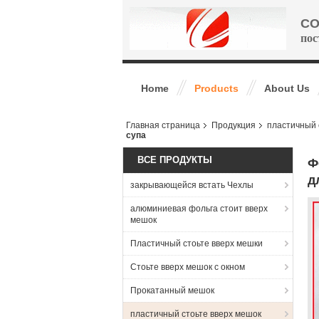
CO
пос
Home
Products
About Us
Главная страница
Продукция
пластичный 
супа
ВСЕ ПРОДУКТЫ
Ф
д
закрывающейся встать Чехлы
алюминиевая фольга стоит вверх
мешок
Пластичный стоьте вверх мешки
Стоьте вверх мешок с окном
Прокатанный мешок
пластичный стоьте вверх мешок