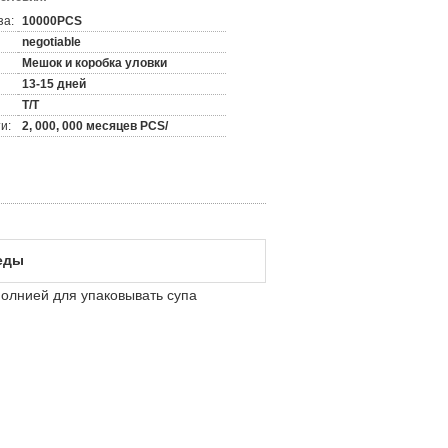
за:
10000PCS
negotiable
Мешок и коробка уловки
13-15 дней
T/T
и:
2, 000, 000 месяцев PCS/
еды
молнией для упаковывать супа