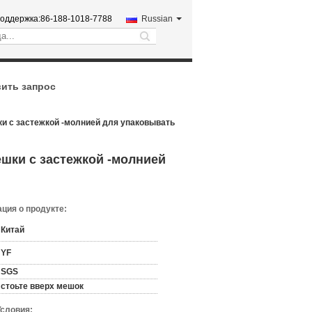
оддержка:
86-188-1018-7788
Russian
search
ить запрос
ки с застежкой -молнией для упаковывать
ешки с застежкой -молнией
ция о продукте:
Китай
YF
SGS
стоьте вверх мешок
Условия: