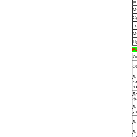
р
M
Ср
Т
М
Пу
М
У
О
Дл
х
и 
Дл
ф
Дл
у
Дл
Дл
уп