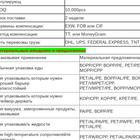
егулирующ
OQ:
10,000pcs
ок поставки:
2 недели
ермины компенсации:
EXW, FOB или CIF
етод компенсации:
TT, или MoneyGram
ть перевозкы груза:
DHL, UPS, FEDERAL EXPRESS, TNT 
атериальные введение и предложение
паковывая применение
Материальная предложенная
BOPP/CPP, BOPP/PE, PET/PE
бычная упаковка еды
MOPP/CPP
я упаковывать которым нужен
PET/AL/PE, BOPP/AL/PE, BO
ороший барьер
PET/VMPET/CPP,
влагостойкий
PET/VMPET/PE, BOPP/VMCP
я упаковывать которым нужно
KOP/CPP, KOP/PE, KPET/PE,
лейвор-держать
я вакуума, замороженные продукты,
PA/PE, BOPP/PE
паковывая
PET/AL/PA/PE, PET/PA/PE, P
я упаковывать жидкости
PET/AL/PE
я high-temperature сопротивляйте
PET/PA/RCPP, PET/AL/PA/RC
аковать