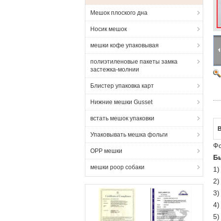
Мешок плоского дна
Носик мешок
мешки кофе упаковывая
полиэтиленовые пакеты замка
застежка-молнии
Блистер упаковка карт
Нижние мешки Gusset
встать мешок упаковки
Упаковывать мешка фольги
Фо
OPP мешки
Б
мешки poop собаки
1
2
3
4)
5)