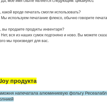
Да, мое имя скыпе является следующим: цикайун01
, какой вроде печатать смогли использовать?
Мы используем печатание флексо, обычно говорите печата
5, вы продаете продукты инвентаря?
Нет, вся из наших сумок подгоняно и ново. Вы можете сказ
ого мы произведет для вас.
оу продукта
аможня напечатала алюминиевую фольгу Ресеалабле
олнией