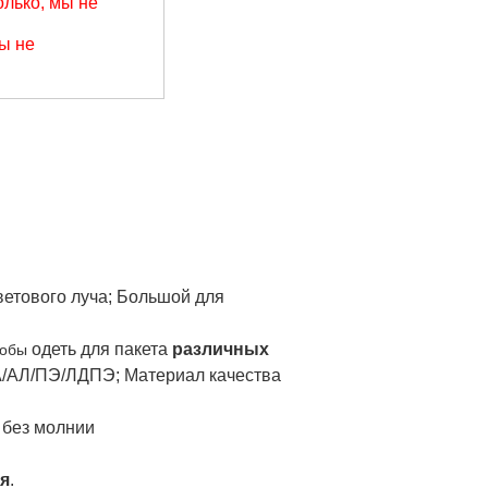
лько, мы не
ы не
ветового луча; Большой для
одеть для пакета
различных
тобы
/АЛ/ПЭ/ЛДПЭ; Материал качества
 без молнии
я
.