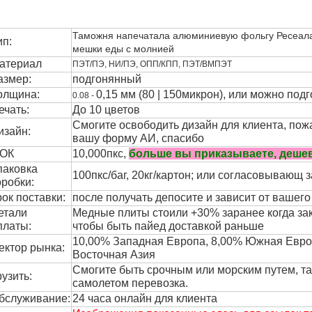
Таможня напечатала алюминиевую фольгу Ресеала
ип:
мешки еды с молнией
атериал
ПЭТ/ПЭ, НИ/ПЭ, ОПП/КПП, ПЭТ/ВМПЭТ
азмер:
подгонянный
олщина:
0,15 мм (80 | 150микрон), или можно под
0.08 -
ечать:
До 10 цветов
Смогите освободить дизайн для клиента, по
изайн:
вашу форму АИ, спасибо
ОК
10,000пкс,
больше вы приказываете, деше
паковка
100пкс/баг, 20кг/картон; или согласовывающ 
оробки:
рок поставки:
после получать депосите и зависит от вашего
етали
Медные плиты стоили +30% заранее когда зак
платы:
чтобы быть пайед доставкой раньше
10,00% Западная Европа, 8,00% Южная Евро
ектор рынка:
Восточная Азия
Смогите быть срочным или морским путем, т
рузить:
самолетом перевозка.
бслуживание:
24 часа онлайн для клиента