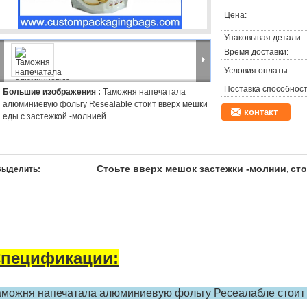
Цена:
Упаковывая детали:
Время доставки:
Условия оплаты:
Поставка способност
Большие изображения :
Таможня напечатала
алюминиевую фольгу Resealable стоит вверх мешки
контакт
еды с застежкой -молнией
Стоьте вверх мешок застежки -молнии
ст
Выделить:
,
пецификации:
аможня напечатала алюминиевую фольгу Ресеалабле стоит