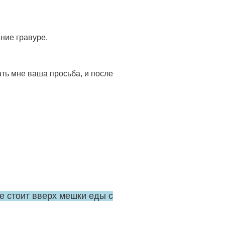
ние гравуре.
ать мне ваша просьба, и после
 стоит вверх мешки еды с