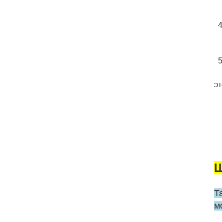
4
эт
Ш
Т
м