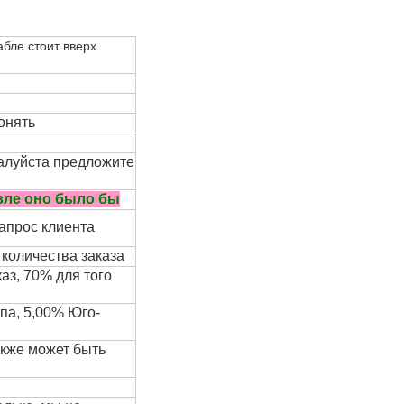
бле стоит вверх
гонять
жалуйста предложите
вле оно было бы
запрос клиента
 количества заказа
аз, 70% для того
па, 5,00% Юго-
акже может быть