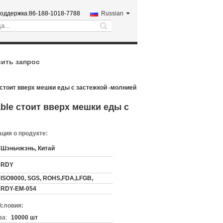
оддержка:
86-188-1018-7788
Russian
search
ить запрос
стоит вверх мешки еды с застежкой -молнией
le стоит вверх мешки еды с
ция о продукте:
Шэньчжэнь, Китай
RDY
ISO9000, SGS, ROHS,FDA,LFGB,
RDY-EM-054
Условия:
за:
10000 шт