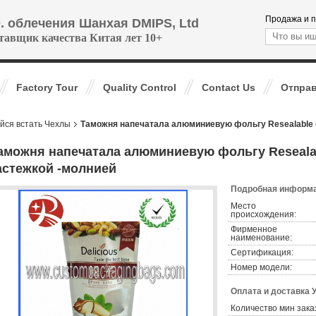
Продажа и п
. облечения Шанхая DMIPS, Ltd
тавщик качества Китая лет 10+
Factory Tour
Quality Control
Contact Us
Отправ
йся встать Чехлы
Таможня напечатала алюминиевую фольгу Resealable 
аможня напечатала алюминиевую фольгу Resealab
астежкой -молнией
Подробная информа
Место
происхождения:
Фирменное
наименование:
Сертификация:
Номер модели:
Оплата и доставка 
Количество мин зака