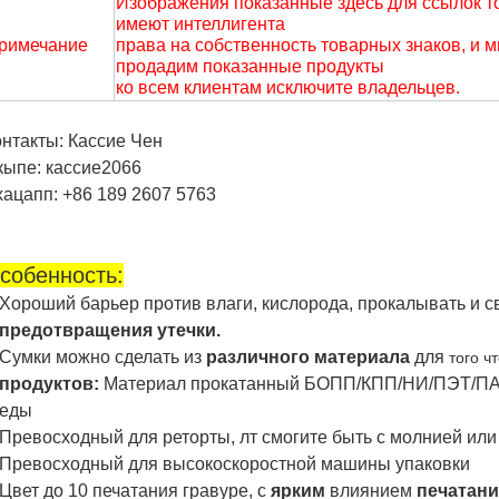
Изображения показанные здесь для ссылок то
имеют интеллигента
римечание
права на собственность товарных знаков, и м
продадим показанные продукты
ко всем клиентам исключите владельцев.
онтакты: Кассие Чен
кыпе: кассие2066
хацапп: +86 189 2607 5763
собенность:
Хороший барьер против влаги, кислорода, прокалывать и с
предотвращения утечки.
Сумки можно сделать из
различного материала
для
того ч
продуктов:
Материал прокатанный БОПП/КПП/НИ/ПЭТ/ПА
еды
Превосходный для реторты, лт смогите быть с молнией или
Превосходный для высокоскоростной машины упаковки
Цвет до 10 печатания гравуре, с
ярким
влиянием
печатани