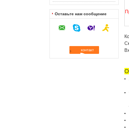
П
Оставьте нам сообщение
К
С
В
О