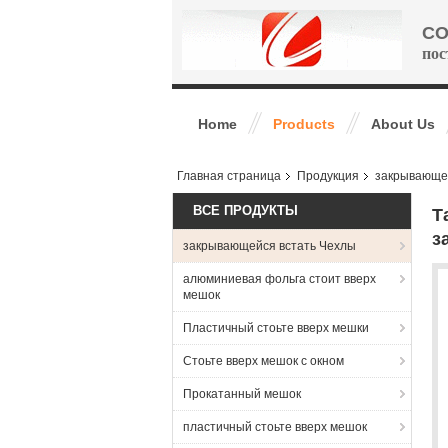
CO
пос
Home
Products
About Us
Главная страница
Продукция
закрывающе
ВСЕ ПРОДУКТЫ
Т
з
закрывающейся встать Чехлы
алюминиевая фольга стоит вверх
мешок
Пластичный стоьте вверх мешки
Стоьте вверх мешок с окном
Прокатанный мешок
пластичный стоьте вверх мешок