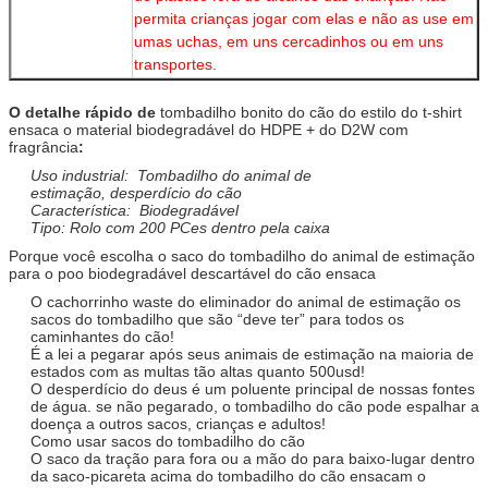
permita crianças jogar com elas e não as use em
umas uchas, em uns cercadinhos ou em uns
transportes.
O detalhe rápido de
tombadilho bonito do cão do estilo do t-shirt
ensaca o material biodegradável do HDPE + do D2W com
fragrância
:
Uso industrial: Tombadilho do animal de
estimação, desperdício do cão
Característica: Biodegradável
Tipo: Rolo com 200 PCes dentro pela caixa
Porque você escolha o saco do tombadilho do animal de estimação
para o poo biodegradável descartável do cão ensaca
O cachorrinho waste do eliminador do animal de estimação os
sacos do tombadilho que são “deve ter” para todos os
caminhantes do cão!
É a lei a pegarar após seus animais de estimação na maioria de
estados com as multas tão altas quanto 500usd!
O desperdício do deus é um poluente principal de nossas fontes
de água. se não pegarado, o tombadilho do cão pode espalhar a
doença a outros sacos, crianças e adultos!
Como usar sacos do tombadilho do cão
O saco da tração para fora ou a mão do para baixo-lugar dentro
da saco-picareta acima do tombadilho do cão ensacam o