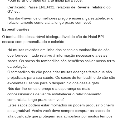
Pode livrar o projeto da arte finala para você.
Certificado: Passe EN13432, relatório de Reverte, relatório do
GV, ect.
Nós dar-lhe-emos o melhores preço e esperança estabelecer o
relacionamento comercial a longo prazo com você.
Especificações
O tombadilho descartável biodegradável do cão do Natal EPI
ensaca com personalizado e colorido
Há muitas revisões em linha dos sacos do tombadilho do cão
que fornecem tudo relativo à informação necessário a estes
sacos. Os sacos do tombadilho são benéficos salvar nossa terra
da poluição.
O tombadilho do cão pode criar muitas doenças fatais que são
prejudiciais para sua saúde. Os sacos do tombadilho do cão são
excelentes usar-se para o desperdício dos cães e gato.
Nós dar-lhe-emos o preço e a esperança os mais
concessionários de venda estabelecer o relacionamento
comercial a longo prazo com você.
Estes sacos podem estar molhados ou podem produzir o cheiro
desagradável. Assim você deve sempre comprar os sacos de
alta qualidade que protegem sua atmosfera por muitos tempos.