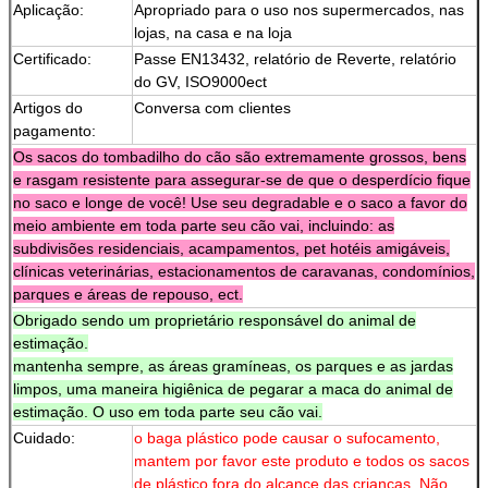
Aplicação:
Apropriado para o uso nos supermercados, nas
lojas, na casa e na loja
Certificado:
Passe EN13432, relatório de Reverte, relatório
do GV, ISO9000ect
Artigos do
Conversa com clientes
pagamento:
Os sacos do tombadilho do cão são extremamente grossos, bens
e rasgam resistente para assegurar-se de que o desperdício fique
no saco e longe de você! Use seu degradable e o saco a favor do
meio ambiente em toda parte seu cão vai, incluindo: as
subdivisões residenciais, acampamentos, pet hotéis amigáveis,
clínicas veterinárias, estacionamentos de caravanas, condomínios,
parques e áreas de repouso, ect.
Obrigado sendo um proprietário responsável do animal de
estimação.
mantenha sempre, as áreas gramíneas, os parques e as jardas
limpos, uma maneira higiênica de pegarar a maca do animal de
estimação. O uso em toda parte seu cão vai.
Cuidado:
o baga plástico pode causar o sufocamento,
mantem por favor este produto e todos os sacos
de plástico fora do alcance das crianças. Não