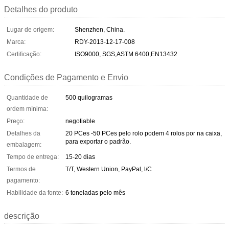
Detalhes do produto
Lugar de origem:
Shenzhen, China.
Marca:
RDY-2013-12-17-008
Certificação:
ISO9000, SGS,ASTM 6400,EN13432
Condições de Pagamento e Envio
Quantidade de
500 quilogramas
ordem mínima:
Preço:
negotiable
Detalhes da
20 PCes -50 PCes pelo rolo podem 4 rolos por na caixa,
para exportar o padrão.
embalagem:
Tempo de entrega:
15-20 dias
Termos de
T/T, Western Union, PayPal, l/C
pagamento:
Habilidade da fonte:
6 toneladas pelo mês
descrição