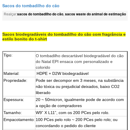
Sacos do tombadilho do cão
sacos do tombadilho do cão
sacos waste do animal de estimação
Realçar:
,
Sacos biodegradáveis do tombadilho do cão com fragrância e
estilo bonito do t-shirt
Tipo:
O tombadilho descartável biodegradável do cão
do Natal EPI ensaca com personalizado e
colorido
Material:
HDPE + D2W biodegradável
Propriedade:
Pode ser decompor em 3 meses, na substância
não tóxica ou prejudicial deixados, baixo CO2
liberado
Espessura:
20 ~ 50micron, igualmente pode de acordo com
a opção de compradores
Tamanho:
W9” X L11”, com os 200 PCes pelo rolo.
Empacotamento:
100 PCes pelo rolo ~ 200 PCes pelo rolo; ou
concordando o pedido do cliente