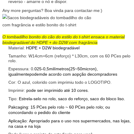
reverso - amarre o nó e dispor.
Any more perguntas? Boa vinda para contactar-me:)
O tombadilho bonito do cão do estilo do t-shirt ensaca o material
biodegradável do HDPE + do D2W com fragrância
Material:
HDPE + D2W biodegradável
Tamanho: W14cm+6cm (reforço) * L30cm, com os 60 PCes pelo
rolo.
Espessura: 0
.025-0,5milímetros(25~50micron),
igualmentepodemde acordo com aopção decompradores
Cor: O azul, colorido com imprimiu todo o LOGOTIPO.
Imprimir:
pode ser imprimido até 10 cores.
Tipo:
Estrela-selo no rolo, saco do reforço, saco do bloco liso.
Pakcaging: 15 PCes pelo rolo ~ 60 PCes pelo rolo; ou
concordando o pedido do cliente
Aplicação: Apropriado para o uso nos supermercados, nas lojas,
na casa e na loja