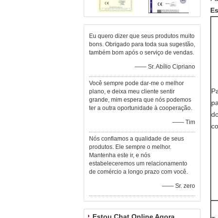
Es
Eu quero dizer que seus produtos muito
bons. Obrigado para toda sua sugestão,
também bom após o serviço de vendas.
—— Sr. Abílio Cipriano
Você sempre pode dar-me o melhor
Pa
plano, e deixa meu cliente sentir
grande, mim espera que nós podemos
pa
ter a outra oportunidade à cooperação.
do
—— Tim
co
Nós confiamos a qualidade de seus
produtos. Ele sempre o melhor.
Mantenha este ir, e nós
estabeleceremos um relacionamento
de comércio a longo prazo com você.
—— Sr. zero
Estou Chat Online Agora