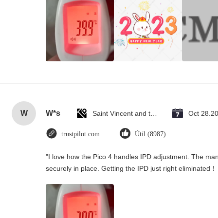
W
W*s
Saint Vincent and the Grenadines
Oct 28.2
trustpilot.com
Útil (8987)
"I love how the Pico 4 handles IPD adjustment. The manua
securely in place. Getting the IPD just right eliminated！