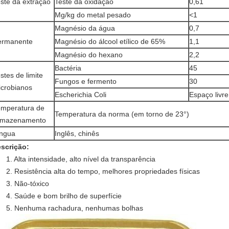
ste da extração
Teste da oxidação
0,61
Mg/kg do metal pesado
<1
Magnésio da água
0,7
ermanente
Magnésio do álcool etílico de 65%
1,1
Magnésio do hexano
2,2
Bactéria
45
stes de limite
Fungos e fermento
30
crobianos
Escherichia Coli
Espaço livre
emperatura de
Temperatura da norma (em torno de 23°)
rmazenamento
íngua
Inglês, chinês
scrição:
1. Alta intensidade, alto nível da transparência
2. Resistência alta do tempo, melhores propriedades físicas
3. Não-tóxico
4. Saúde e bom brilho de superfície
5. Nenhuma rachadura, nenhumas bolhas