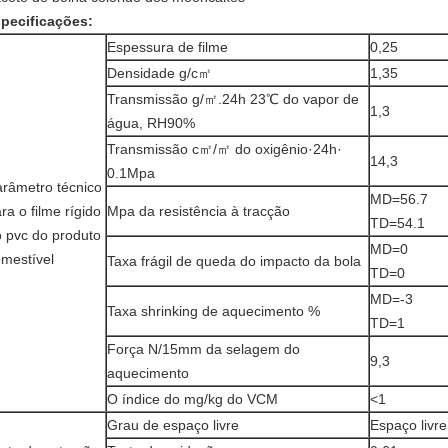
pecificações:
Espessura de filme
0,25
Densidade g/c㎡
1,35
Transmissão g/㎡.24h 23℃ do vapor de
1,3
água, RH90%
Transmissão c㎡/㎡ do oxigênio·24h·
14,3
0.1Mpa
râmetro técnico
MD=56.7
ra o filme rígido
Mpa da resistência à tracção
TD=54.1
 pvc do produto
MD=0
mestível
Taxa frágil de queda do impacto da bola
TD=0
MD=-3
Taxa shrinking de aquecimento %
TD=1
Força N/15mm da selagem do
9,3
aquecimento
O índice do mg/kg do VCM
<1
Grau de espaço livre
Espaço livre