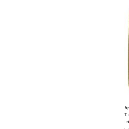
Ap
To
br
ca