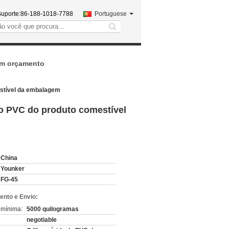
uporte:
86-188-1018-7788
Portuguese
search
um orçamento
stível da embalagem
o PVC do produto comestível
China
Younker
FG-45
nto e Envio:
 mínima:
5000 quilogramas
negotiable