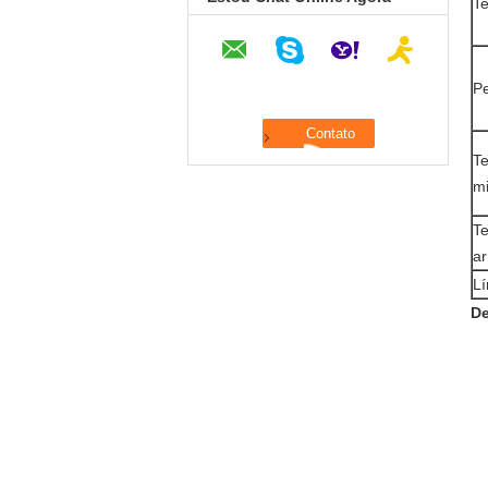
Te
P
Te
mi
T
a
L
De