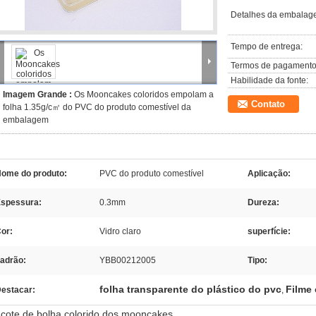
Detalhes da embalag
Tempo de entrega:
Termos de pagamento
Habilidade da fonte:
Imagem Grande :
Os Mooncakes coloridos empolam a
Contato
folha 1.35g/c㎡ do PVC do produto comestível da
embalagem
ome do produto:
PVC do produto comestível
Aplicação:
spessura:
0.3mm
Dureza:
or:
Vidro claro
superfície:
adrão:
YBB00212005
Tipo:
folha transparente do plástico do pvc
Filme
estacar:
,
cote de bolha colorido dos mooncakes