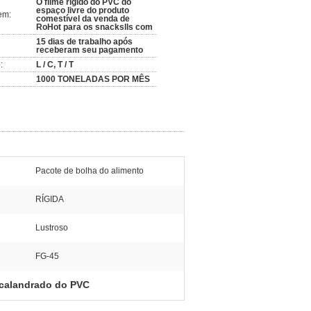
O filme rígido do PVC do
espaço livre do produto
em:
comestível da venda de
RoHot para os snackslls com
15 dias de trabalho após
receberam seu pagamento
:
L / C, T / T
1000 TONELADAS POR MÊS
Pacote de bolha do alimento
RÍGIDA
Lustroso
FG-45
 calandrado do PVC