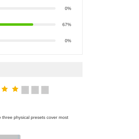
0%
67%
0%
 three physical presets cover most