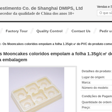
Vendas e S
vestimento Co. de Shanghai DMIPS, Ltd
necedor da qualidade de China dos anos 10+
Factory Tour
Quality Control
Contact Us
Pedir 
Os Mooncakes coloridos empolam a folha 1.35g/c㎡ do PVC do produto come
s Mooncakes coloridos empolam a folha 1.35g/c㎡ d
a embalagem
Detalhes do produto:
Lugar de origem:
Marca:
Número do modelo:
Condições de Pagame
Quantidade de ordem
Preço: