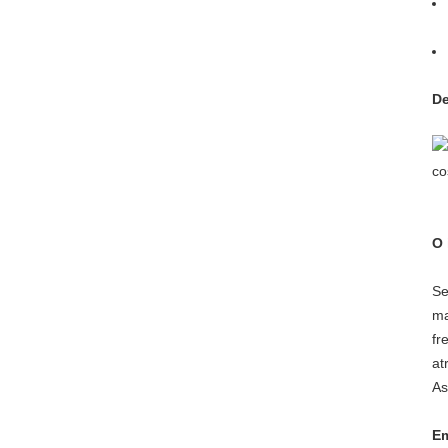
De
O 
Se
ma
fr
at
As
Em