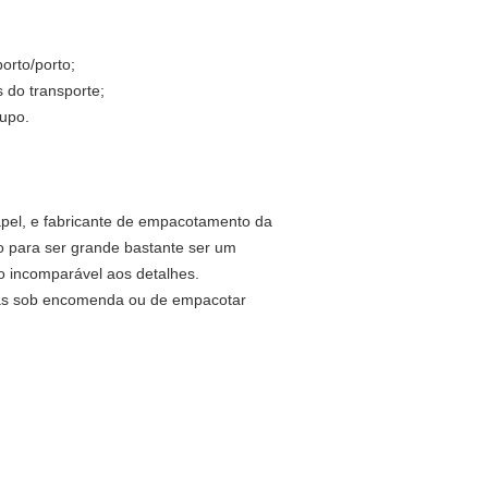
orto/porto;
 do transporte;
rupo.
papel, e fabricante de empacotamento da
 para ser grande bastante ser um
o incomparável aos detalhes.
tas sob encomenda ou de empacotar