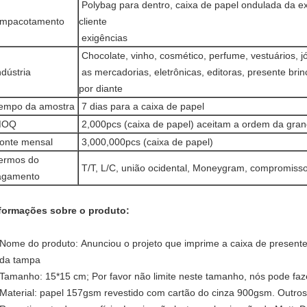
Polybag para dentro, caixa de papel ondulada da 
mpacotamento
cliente
exigências
Chocolate, vinho, cosmético, perfume, vestuários, jó
dústria
as mercadorias, eletrônicas, editoras, presente bri
por diante
empo da amostra
7 dias para a caixa de papel
OQ
2,000pcs (caixa de papel) aceitam a ordem da gra
onte mensal
3,000,000pcs (caixa de papel)
ermos do
T/T, L/C, união ocidental, Moneygram, compromisso
agamento
formações sobre o produto:
Nome do produto: Anunciou o projeto que imprime a caixa de presen
da tampa
Tamanho: 15*15 cm; Por favor não limite neste tamanho, nós pode faz
Material: papel 157gsm revestido com cartão do cinza 900gsm. Outros t