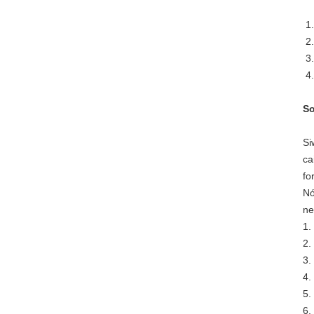
1.
2.
3.
4.
So
Si
ca
fo
Nó
ne
1.
2.
3.
4.
5.
6.