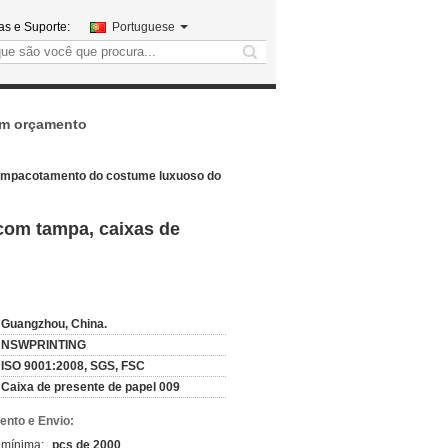
s e Suporte:
Portuguese
search
um orçamento
e empacotamento do costume luxuoso do
 com tampa, caixas de
Guangzhou, China.
NSWPRINTING
ISO 9001:2008, SGS, FSC
Caixa de presente de papel 009
nto e Envio:
 mínima:
pcs de 2000