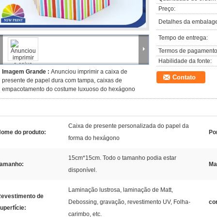
Preço:
Detalhes da embalag
Tempo de entrega:
Termos de pagamento
Habilidade da fonte:
Imagem Grande :
Anunciou imprimir a caixa de
Contato
presente de papel dura com tampa, caixas de
empacotamento do costume luxuoso do hexágono
Caixa de presente personalizada do papel da
ome do produto:
Po
forma do hexágono
15cm*15cm. Todo o tamanho podia estar
amanho:
Mat
disponível.
Laminação lustrosa, laminação de Matt,
evestimento de
Debossing, gravação, revestimento UV, Folha-
co
uperfície:
carimbo, etc.