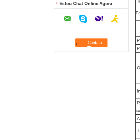
T
Estou Chat Online Agora
Fo
Pa
P
O 
Im
R
su
A
T