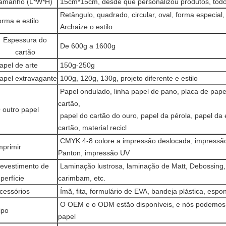
amanho (L*W*H)
15cm*15cm, desde que personalizou produtos, todo
Retângulo, quadrado, circular, oval, forma especial,
rma e estilo
Archaize o estilo
Espessura do
De 600g a 1600g
cartão
pel de arte
150g-250g
apel extravagante
100g, 120g, 130g, projeto diferente e estilo
Papel ondulado, linha papel de pano, placa de papel
cartão,
outro papel
papel do cartão do ouro, papel da pérola, papel da 
cartão, material recicl
CMYK 4-8 colore a impressão deslocada, impressão 
primir
Panton, impressão UV
evestimento de
Laminação lustrosa, laminação de Matt, Debossing,
perfície
carimbam, etc.
cessórios
Ímã, fita, formulário de EVA, bandeja plástica, espo
O OEM e o ODM estão disponíveis, e nós podemos i
ipo
papel