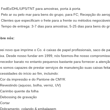
 FedEx/DHL/UPS/TNT para amostras, porta à porta
 Pelo ar ou pelo mar para bens do grupo, para FC; Recepção do aerop
 Clientes que especificam o frete para a frente ou métodos negociáveis
 Tempo de entrega: 3-7 dias para amostras; 5-25 dias para bens do g
bre nós:
wei novo que imprime o Co. é caixas de papel profissionais, saco de 
ixa. Desde nosso fundar em 1999, nós fizemos-lhe nosso compromisso
rnecedor barato no entanto pequenos bastante para fornecer a atençã
s somos capazes de prestar serviços de manutenção suas caixas fei
cessidades do início ao fim, incluindo:
 Cor da impressão e do Pantone de CMYK
 Revestindo (aquoso, bolha, verniz, UV)
 Carimbo quente da folha
 Debossing de gravação
 Cortar
 Dobramento, colando & embalagem