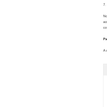
7.
No
ao
co
Pa
A 