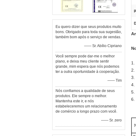
p
D
Eu quero dizer que seus produtos muito
bons. Obrigado para toda sua sugestão,
An
também bom após o serviço de vendas.
—— Sr. Abílio Cipriano
No
Você sempre pode dar-me o melhor
plano, e deixa meu cliente sentir
1.
grande, mim espera que nós podemos
2.
ter a outra oportunidade à cooperação.
3.
—— Tim
4.
Nós confiamos a qualidade de seus
5.
produtos. Ele sempre o melhor.
6.
Mantenha este ir, e nós
estabeleceremos um relacionamento
de comércio a longo prazo com você.
—— Sr. zero