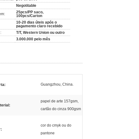
Negotitable
25pcs/PP saco,
em:
100pcs/Carton
10-20 dias úteis após o
pagamento claro recebido
:
T/T, Western Union ou outro
3.000.000 pelo mês
Guangzhou, China.
rta:
papel de arte 157gsm,
erial:
cartão do cinza 900gsm
cor do cmyk ou do
r:
pantone