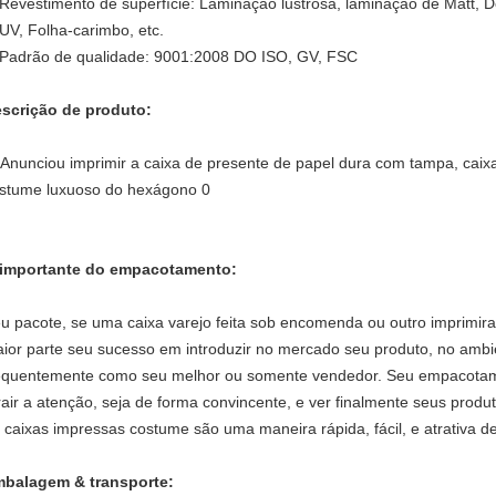
Revestimento de superfície: Laminação lustrosa, laminação de Matt, 
UV, Folha-carimbo, etc.
Padrão de qualidade: 9001:2008 DO ISO, GV, FSC
scrição de produto:
importante do empacotamento:
u pacote, se uma caixa varejo feita sob encomenda ou outro imprimi
ior parte seu sucesso em introduzir no mercado seu produto, no amb
equentemente como seu melhor ou somente vendedor. Seu empacotamen
rair a atenção, seja de forma convincente, e ver finalmente seus produt
 caixas impressas costume são uma maneira rápida, fácil, e atrativa d
balagem & transporte: