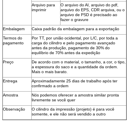
Arquivo para
O arquivo do AI, arquivo do pdf,
imprimir
arquivo do EPS, CDR arquiva, ou o
arquivo de PSD é precisado ao
fazer o gravure
Embalagem
Caixa padrão da embalagem para a exportação
Termos do
Por TT, por união ocidental, por L/C, por toda a
pagamento
carga do cilindro e pelo pagamento avançado
antes da produção, pagamento de 30% do
equilíbrio de 70% antes da expedição
Preço
De acordo com o material, o tamanho, a cor, o tipo,
a espessura do saco e a quantidade da ordem.
Mais o mais barato.
Entrega
Aproximadamente 25 dias de trabalho após ter
confirmado a ordem
Amostra
Nós podemos oferecer a amostra similar pronta
livremente se você quer
Observação
O cilindro da impressão (projeto) é para você
somente, e ele não será vendido a outro