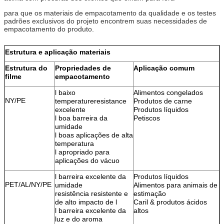
para que os materiais de empacotamento da qualidade e os testes
padrões exclusivos do projeto encontrem suas necessidades de
empacotamento do produto.
Estrutura e aplicação materiais
Estrutura do
Propriedades de
Aplicação comum
filme
empacotamento
l baixo
Alimentos congelados
NY/PE
temperatureresistance
Produtos de carne
excelente
Produtos líquidos
l boa barreira da
Petiscos
umidade
l boas aplicações de alta
temperatura
l apropriado para
aplicações do vácuo
l barreira excelente da
Produtos líquidos
PET/AL/NY/PE
umidade
Alimentos para animais de
resistência resistente e
estimação
de alto impacto de l
Caril & produtos ácidos
l barreira excelente da
altos
luz e do aroma