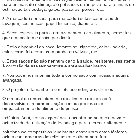
para animais de estimação e pet sacos da limpeza para animais de
estimação tais asdogs, gatos, pássaros, peixes, etc.
A mercadoria ensaca para mercadorias tais como o pó de
3.
lavagem, cosméticos, papel higiénico, diaper.etc.
Sacos especiais para o armazenamento do alimento, sementes
4.
que empacotam e assim por diante.
Estilo disponível do saco: levante-se, zippered, calor - selado,
5.
calor-corte, frio-corte, com punho ou válvula, etc.
Estes sacos não são nenhum dano à saúde, resistente, resistente
6.
à corrosão de alta temperatura e antienvelhecimento.
Nós podemos imprimir toda a cor no saco com nossa máquina
7.
avançada.
O projeto, o tamanho, a cor, etc.according aos clientes.
8.
O material de empacotamento do alimento do petisco é
desenvolvido na harmonização com as procuras de
empacotamento do alimento de petisco
indústria. Aqui, nossa experiência encontra-se no apoio novo e
actualizado do utilização de tecnologia para oferecer altamente
solutions.we competitivos igualmente asseguram estes fósforos
acima com procuras dos clientes que olham para fora