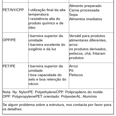
Alimento preparado
PET/NY/CPP
l utilização final da alta
Carne processada
temperatura
Sopa
l resistência alta do
Alimentos imediatos
produto químico e de
óleo
l barreira superior da
Versátil para produtos
OPP/PE
umidade
alimentares diferentes,
l barreira excelente do
arroz
oxigênio e da luz
os produtos derivados,
petiscos, chá, fritaram
produtos
PET/PE
l barreira superior da
Arroz
umidade
Pó
l boa capacidade do
Petiscos
selo e boa retenção do
vácuo
Nota: Ny: NylonPE: PolyethyleneCPP: Polipropileno do molde
OPP: PolypropylenePET orientado: PolyesterAL: Alumínio
Se algum problema sobre a estrutura, nos contacta por favor para
os detalhes.