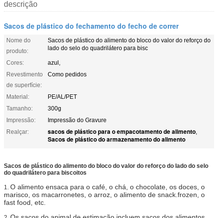
descrição
Sacos de plástico do fechamento do fecho de correr
Nome do
Sacos de plástico do alimento do bloco do valor do reforço do
lado do selo do quadrilátero para bisc
produto:
Cores:
azul,
Revestimento
Como pedidos
de superfície:
Material:
PE/AL/PET
Tamanho:
300g
Impressão:
Impressão do Gravure
sacos de plástico para o empacotamento de alimento
Realçar:
,
Sacos de plástico do armazenamento do alimento
Sacos de plástico do alimento do bloco do valor do reforço do lado do selo
do quadrilátero para biscoitos
O alimento ensaca para o café, o chá, o chocolate, os doces, o
1.
marisco, os macarronetes, o arroz, o alimento de snack.frozen, o
fast food, etc.
Os sacos do animal de estimação incluem sacos dos alimentos
2.