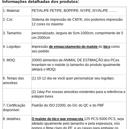
Informações detalhadas dos produtos:
1.
Material:
PET/AL/PE PET/PE, BOPP/PE. NY/PE, NY/AL/PE .........
2.
Cor:
Sistema de impressão de CMYK, nós podemos impressão
12 cores no máximo
3.
Tamanho:
personalizado, largura de 5cm-1000cm, comprimento de 5
cm-2000cm
4.
Logotipo:
Impressão
de empacotamento do malote
do
bico
como
seu pedido
5.
MOQ:
20000 alimentos de ANIMAL DE ESTIMAÇÃO dos PCes
levantam-se o malote (o tamanho do produto igualmente
afetará o MOQ)
6.
Tempo das
(1) 10-12 dia-se você quer personalizar seu logotipo.
amostras:
(2) 1day-For nossas amostras existentes para a referência e
estejam livres
7.
Certificação
Padrão do ISO 22000, do GV, do QC e do PBF
disponível:
8. detalhes:
O malote do bico que empacota
125 PCS-5000 PCS, seja
afetado igualmente pelo tamanho e pela espessura, nós
pomos o filme claro do PE, e as caixas para embalar os