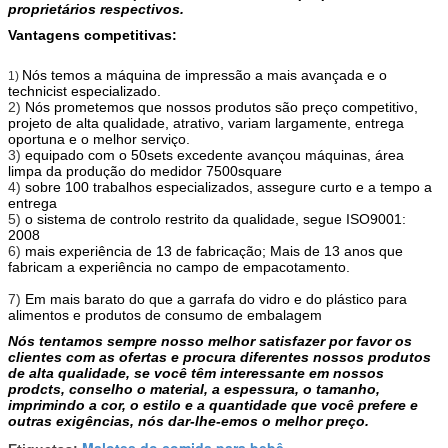
proprietários respectivos.
Vantagens competitivas:
Nós temos a máquina de impressão a mais avançada e o
1)
technicist especializado.
2)
Nós prometemos que nossos produtos são preço competitivo,
projeto de alta qualidade, atrativo, variam largamente, entrega
oportuna e o melhor serviço.
3)
equipado com o 50sets excedente avançou máquinas, área
limpa da produção do medidor 7500square
4)
sobre 100 trabalhos especializados, assegure curto e a tempo a
entrega
5)
o sistema de controlo restrito da qualidade, segue ISO9001:
2008
6)
mais experiência de 13 de fabricação; Mais de 13 anos que
fabricam a experiência no campo de empacotamento.
7)
Em mais barato do que a garrafa do vidro e do plástico para
alimentos e produtos de consumo de embalagem
Nós tentamos sempre nosso melhor satisfazer por favor os
clientes com as ofertas e procura diferentes nossos produtos
de alta qualidade, se você têm interessante em nossos
prodcts, conselho o material, a espessura, o tamanho,
imprimindo a cor, o estilo e a quantidade que você prefere e
outras exigências, nós dar-lhe-emos o melhor preço.
Malotes do comida para bebê