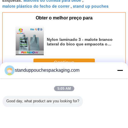
Etiquetas:
,
malote plástico do fecho de correr
stand up pouches
,
Obter o melhor preço para
Nylon laminado 3 - malote branco
lateral do bico que empacota o
logotipo impresso automatizado
Continue
standuppouchespackaging.com
Bolsa de bico
Mais
5:05 AM
Good day, what product are you looking for?
 plástico
O empacotamento
Malotes do bico
Malote líquido
A umida
 levanta-
líquido liso do
da retorta da
ereto plástico do
sacos da
aco com
malote 150ml
laminação do
bico para o vinho/
com ref
pão para
levanta-se verde
ANIMAL DE
água/suco de
inferior, 
mpô de
com bocal
ESTIMAÇÃO/AL/RCPP
fruto detergente
selagem l