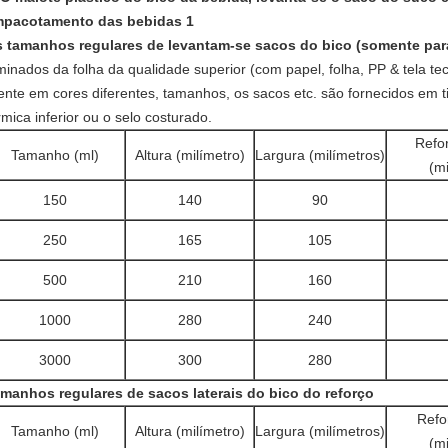
 tamanhos regulares de levantam-se sacos do bico (somente para 
minados da folha da qualidade superior (com papel, folha, PP & tela t
iente em cores diferentes, tamanhos, os sacos etc. são fornecidos em 
rmica inferior ou o selo costurado.
Refor
Tamanho (ml)
Altura (milímetro)
Largura (milímetros)
(mi
150
140
90
250
165
105
500
210
160
1000
280
240
3000
300
280
manhos regulares de sacos laterais do bico do reforço
Refor
Tamanho (ml)
Altura (milímetro)
Largura (milímetros)
(mi