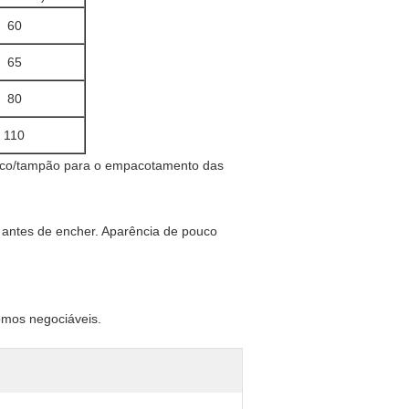
60
65
80
110
o antes de encher. Aparência de pouco
omos negociáveis.