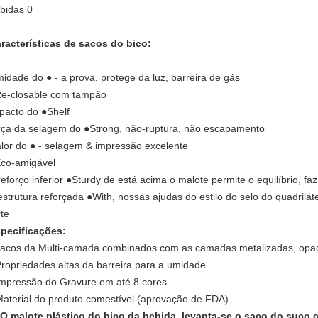
racterísticas de sacos do bico:
idade do ● - a prova, protege da luz, barreira de gás
e-closable com tampão
pacto do ●Shelf
rça da selagem do ●Strong, não-ruptura, não escapamento
lor do ● - selagem & impressão excelente
co-amigável
reforço inferior ●Sturdy de está acima o malote permite o equilíbrio, fa
estrutura reforçada ●With, nossas ajudas do estilo do selo do quadrilá
rte
pecificações:
sacos da Multi-camada combinados com as camadas metalizadas, opac
Propriedades altas da barreira para a umidade
Impressão do Gravure em até 8 cores
Material do produto comestível (aprovação de FDA)