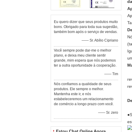
da
Ap
Ap
Eu quero dizer que seus produtos muito
Ta
bons. Obrigado para toda sua sugestão,
De
também bom após o serviço de vendas.
Nó
—— Sr. Abílio Cipriano
(t
Você sempre pode dar-me o melhor
Ig
plano, e deixa meu cliente sentir
um
grande, mim espera que nós podemos
Ma
ter a outra oportunidade à cooperação.
—— Tim
re
Nós confiamos a qualidade de seus
re
produtos. Ele sempre o melhor.
Mantenha este ir, e nós
estabeleceremos um relacionamento
De
de comércio a longo prazo com você.
—— Sr. zero
●S
es
Estou Chat Online Agora