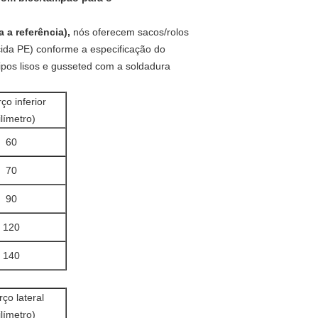
a referência),
nós oferecem sacos/rolos
ecida PE) conforme a especificação do
tipos lisos e gusseted com a soldadura
ço inferior
límetro)
60
70
90
120
140
ço lateral
límetro)