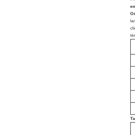
Os
la
cl
té
Ta