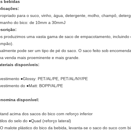
s bebidas
licações:
ropriado para o suco, vinho, água, detergente, molho, champô, detergen
manho do bico: de 10mm a 30mmJ
scrição:
s produzimos uma vasta gama de saco de empacotamento, incluindo o
ampão).
ualmente pode ser um tipo de pé do saco. O saco feito sob encomenda
a venda mais proeminente e mais grande.
teriais disponíveis:
vestimento ●Glossy: PET/AL/PE, PET/AL/NY/PE
vestimento do ●Matt: BOPP/AL/PE
nomina disponível:
tand acima dos sacos do bico com reforço inferior
tilos do selo do ●Quad (reforço lateral)