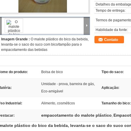
Detalhes da embalag
Tempo de entrega:
Termos de pagamento
Habilidade da fonte:
Imagem Grande :
O malote plástico do bico da bebida,
Contato
levanta-se o saco do suco com bico/tampão para o
empacotamento das bebidas
ome do produto:
Bolsa de bico
Tipo do saco:
Umidade - prova, barreira de gás,
atéria:
Aplicação:
Eco-amigável
so Industrial:
Alimento, cosméticos
Tamanho do bico:
empacotamento do malote plástico
Empacot
estacar:
,
malote plástico do bico da bebida, levanta-se o saco do suco 