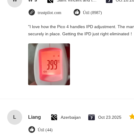
Saint Vincent and the Grenadines
Oct 28.2
trustpilot.com
Útil (8987)
"I love how the Pico 4 handles IPD adjustment. The manua
securely in place. Getting the IPD just right eliminated！
L
Liang
Azerbaijan
Oct 23.2025
Útil (44)