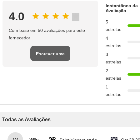
Instantâneo da
Avaliação
4.0
5
estrelas
Com base em 50 avaliações para este
fornecedor
4
estrelas
Escrever uma
3
estrelas
avaliação
2
estrelas
1
estrelas
Todas as Avaliações
W
W*s