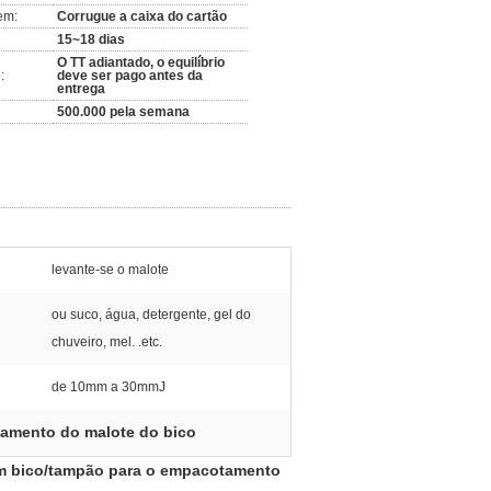
em:
Corrugue a caixa do cartão
15~18 dias
O TT adiantado, o equilíbrio
:
deve ser pago antes da
entrega
500.000 pela semana
levante-se o malote
ou suco, água, detergente, gel do
chuveiro, mel. .etc.
de 10mm a 30mmJ
amento do malote do bico
com bico/tampão para o empacotamento