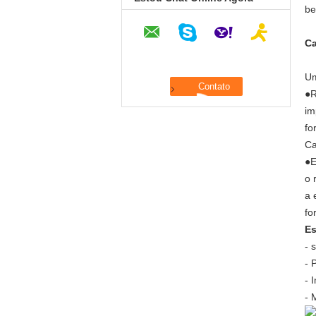
Ca
Um
●R
im
fo
Ca
●E
o 
a 
fo
Es
- 
- 
- 
- 