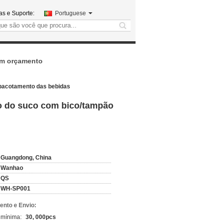
s e Suporte:
Portuguese
search
um orçamento
mpacotamento das bebidas
co do suco com bico/tampão
Guangdong, China
Wanhao
QS
WH-SP001
nto e Envio:
 mínima:
30, 000pcs