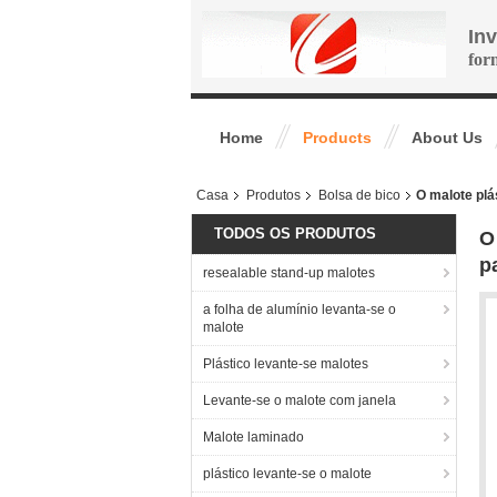
In
for
Home
Products
About Us
Casa
Produtos
Bolsa de bico
O malote plá
TODOS OS PRODUTOS
O
p
resealable stand-up malotes
a folha de alumínio levanta-se o
malote
Plástico levante-se malotes
Levante-se o malote com janela
Malote laminado
plástico levante-se o malote