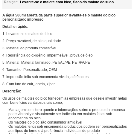
Levante-se o malote com bico
Saco do malote do suco
Realçar:
,
A água 500ml aberta da parte superior levanta-se o malote do bico
personalizado impresso
Detalhe rápido:
1. Levante-se o malote do bico
2. Preço razoável, de alta qualidade
3. Material do produto comestível
4. Resistência do oxigênio, impermeável, prova de óleo
5. Material: Material laminado, PET/AL/PE, PET/PA/PE
6. Tamanho: Personalizado, OEM
7. Impressão feita sob encomenda vívida, até 9 cores
8. Com furo do cair, janela, zíper
Descrição:
Os usos de malotes do bico fornecem as empresas que deseje investir nelas
com benefícios vantajosos tais como;
Marcagem com ferro quente e informações sobre o produto da empresa
pode vibrantly e visualmente ser indicado em malotes feitos sob
encomenda do bico
Os malotes do bico são consumidor amigável
Os malotes feitos sob encomenda produzidos podem ser personalizados
aos tipos do terno e à preferência individuais do produto