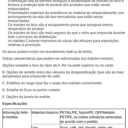
A laminação alta da barreira assegura a durabilidade de malotes do bico e
fornece a proteção total do produto dos produtos que estão sendo
empacotados
Propriedades materiais da assistência do material de empacotamento com
prolongamento da vida útil das mercadorias que estão sendo
empacotadas.
Os malotes do bico são a escapamento-prova que assegura menos
desperdício do produto
Os malotes do bico são mais seguros do que o vidro que empacota durante
todo o processo da distribuição
os malotes Costume-impressos do vácuo são eficazes para exposições
relativas à promoção
Os sacos podem incluir um revestimento matt ou do brilho.
Outras características que podem ser adicionadas aos malotes incluem;
Opções sealable e bico do zíper de A. Re' na parte superior ou no canto
B. Opções de sentido único das válvulas da desgaseificação (que são as mais
apropriadas para empacotar do café)
C. Entalhes do rasgo (que faz o rasgo dos malotes conveniente)
D. Entalhe do Euro ou punho cortado
E. Opções da janela do malote
Especificações
Informação feito-
Materiais básicos
PET/AL/PE, Nylon/PE, OPP/Metallic
à-medida
PET/PE, ou outras estruturas laminadas
de acordo com o pedido
Uso
Suco, café, chá, líquido, vinho, etc.