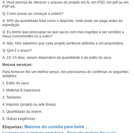
A: Você precisa de oferecer o arquivo do projeto em Ai, em PSD, em pdf ou em
PSP etc.
Q: Como posso eu começar a ordem?
A: 40% da quantidade total como o depósito, resto pode ser paga antes da
expedição.
Q: Eu tenho que preocupar-se que sacos com meu logotipo a ser vendido a
meus concorrentes ou a outro?
A: Não. Nós sabemos que cada projeto pertence definida a um proprietário.
Q: Que é o prazo?
A: 10~15 dias, variam dependem da quantidade e do estilo do saco.
Nossos serviços:
Para fornecer-lhe um melhor preço, nós precisamos de confirmar os seguintes
detalhes:
1. Estilo do saco
2. Material & espessura
3. Tamanho
4. Imprimir (projeto ou arte finala)
5. Quantidade da ordem
6. Outras exigências
Malotes do comida para bebê
Etiquetas:
,
Levante-se o malote com bico
Saco do malote do suco
,