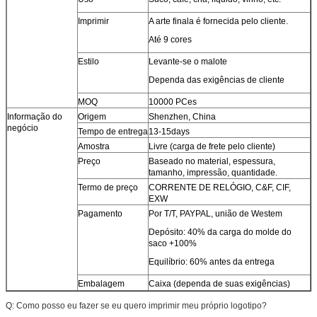
Imprimir
A arte finala é fornecida pelo cliente.
Até 9 cores
Estilo
Levante-se o malote
Dependa das exigências de cliente
MOQ
10000 PCes
Informação do
Origem
Shenzhen, China
negócio
Tempo de entrega
13-15days
Amostra
Livre (carga de frete pelo cliente)
Preço
Baseado no material, espessura,
tamanho, impressão, quantidade.
Termo de preço
CORRENTE DE RELÓGIO, C&F, CIF,
EXW
Pagamento
Por T/T, PAYPAL, união de Westem
Depósito: 40% da carga do molde do
saco +100%
Equilíbrio: 60% antes da entrega
Embalagem
Caixa (dependa de suas exigências)
Q: Como posso eu fazer se eu quero imprimir meu próprio logotipo?