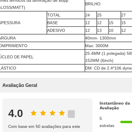
lmes térmicos da laminação de Bopp
BRILHO
GLOSS/MATT)
TOTAL
24
25
27
SPESSURA
BASE
12
12
15
15
ADESIVO
12
13
10
12
ARGURA
40mm- 1300mm
OMPRIMENTO
Max: 3000M
25.4MM (1 polegada) 58
ÚCLEO DE PAPEL
152MM (6inch)
LÁSTICO
DM: CD de 2.4*106 dyne
Avaliação Geral
Instantâneo da
Avaliação
4.0
5
estrelas
Com base em 50 avaliações para este