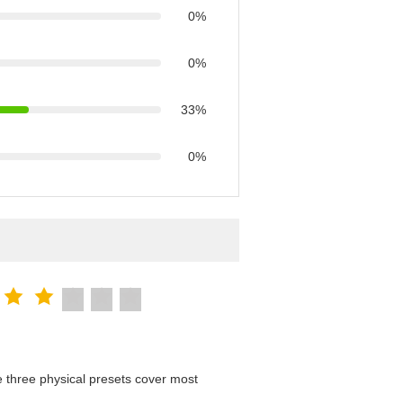
0%
0%
33%
0%
 three physical presets cover most