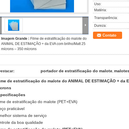
Uso:
Matéria:
Transparência:
Dureza:
Contato
Imagem Grande :
Filme de estratificação do malote do
ANIMAL DE ESTIMAÇÃO + da EVA com brilho/Matt 25
mícrons – 350 mícrons
portador de estratificação do malote
malotes
estacar:
,
lme de estratificação do malote do ANIMAL DE ESTIMAÇÃO + da E
crons
pecificações
lme de estratificação do malote (PET+EVA)
eço praticável
melhor sistema de serviço
ntrole da boa qualidade