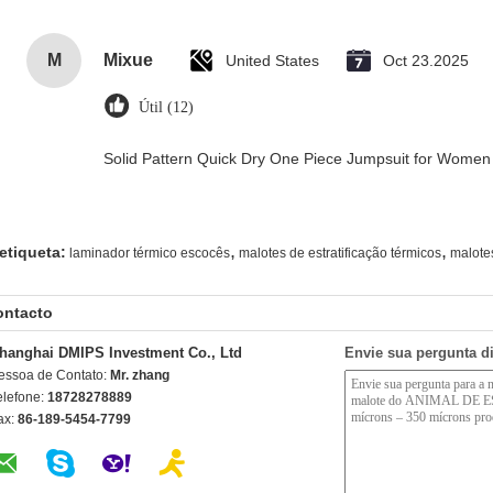
M
Mixue
United States
Oct 23.2025
Útil (12)
Solid Pattern Quick Dry One Piece Jumpsuit for Wome
,
,
etiqueta:
laminador térmico escocês
malotes de estratificação térmicos
malotes
ontacto
hanghai DMIPS Investment Co., Ltd
Envie sua pergunta d
essoa de Contato:
Mr. zhang
elefone:
18728278889
ax:
86-189-5454-7799