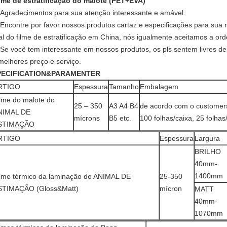
lme de estratificação do malote (PET+EVA)
Agradecimentos para sua atenção interessante e amável.
Encontre por favor nossos produtos cartaz e especificações para sua
al do filme de estratificação em China, nós igualmente aceitamos 
Se você tem interessante em nossos produtos, os pls sentem livres d
melhores preço e serviço.
PECIFICATION&PARAMENTER
RTIGO
Espessura
Tamanho
Embalagem
lme do malote do
25 – 350
A3 A4 B4
de acordo com o customers
NIMAL DE
mícrons
B5 etc.
100 folhas/caixa, 25 folha
STIMAÇÃO
RTIGO
Espessura
Largura
BRILHO
40mm-
1400mm
lme térmico da laminação do ANIMAL DE
25-350
STIMAÇÃO (Gloss&Matt)
mícron
MATT
40mm-
1070mm