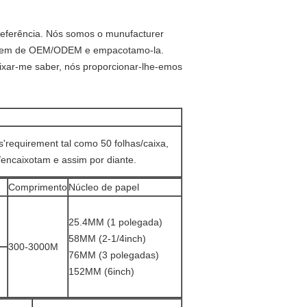
 referência. Nós somos o munufacturer
a ordem de OEM/ODEM e empacotamo-la.
eixar-me saber, nós proporcionar-lhe-emos
'requirement tal como 50 folhas/caixa,
s/encaixotam e assim por diante.
Comprimento
Núcleo de papel
25.4MM (1 polegada)
58MM (2-1/4inch)
300-3000M
76MM (3 polegadas)
152MM (6inch)