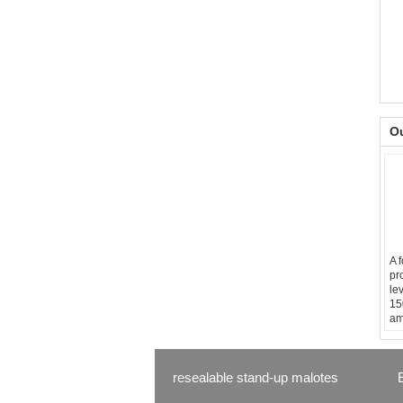
O
A 
pr
le
15
am
na
resealable stand-up malotes