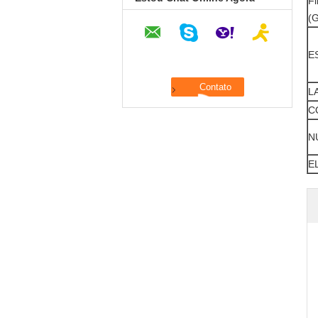
Fi
(
E
L
C
N
E