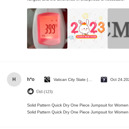
H
h*o
Vatican City State (Holy See)
Oct 24.20
Útil (123)
Solid Pattern Quick Dry One Piece Jumpsuit for Wome
Solid Pattern Quick Dry One Piece Jumpsuit for Wome