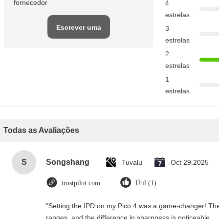
fornecedor
4
estrelas
Escrever uma
3
estrelas
avaliação
2
estrelas
1
estrelas
Todas as Avaliações
S
Songshang
Tuvalu
Oct 29.2025
trustpilot.com
Útil (1)
"Setting the IPD on my Pico 4 was a game-changer! The
ranges, and the difference in sharpness is noticeable.