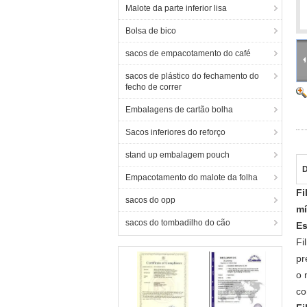
Malote da parte inferior lisa
Bolsa de bico
sacos de empacotamento do café
sacos de plástico do fechamento do
fecho de correr
Embalagens de cartão bolha
Sacos inferiores do reforço
stand up embalagem pouch
D
Empacotamento do malote da folha
Fi
sacos do opp
mí
sacos do tombadilho do cão
Es
Fi
pr
o 
co