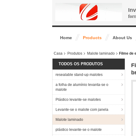
In
for
Home
Products
About Us
Casa
Produtos
Malote laminado
Filme de 
TODOS OS PRODUTOS
F
b
resealable stand-up malotes
a folha de alumínio levanta-se o
malote
Plástico levante-se malotes
Levante-se o malote com janela
Malote laminado
plástico levante-se o malote