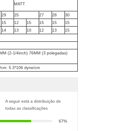
MATT
29
25
27
28
30
15
12
15
15
15
15
14
13
10
12
13
15
MM (2-1/4inch) 76MM (3 polegadas)
/cm: 5.3*106 dyne/cm
A seguir está a distribuição de
todas as classificações
67%