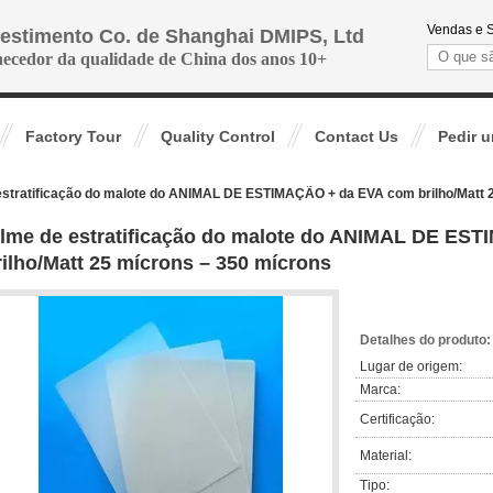
Vendas e S
vestimento Co. de Shanghai DMIPS, Ltd
necedor da qualidade de China dos anos 10+
Factory Tour
Quality Control
Contact Us
Pedir 
estratificação do malote do ANIMAL DE ESTIMAÇÃO + da EVA com brilho/Matt 
ilme de estratificação do malote do ANIMAL DE ES
rilho/Matt 25 mícrons – 350 mícrons
Detalhes do produto:
Lugar de origem:
Marca:
Certificação:
Material:
Tipo: