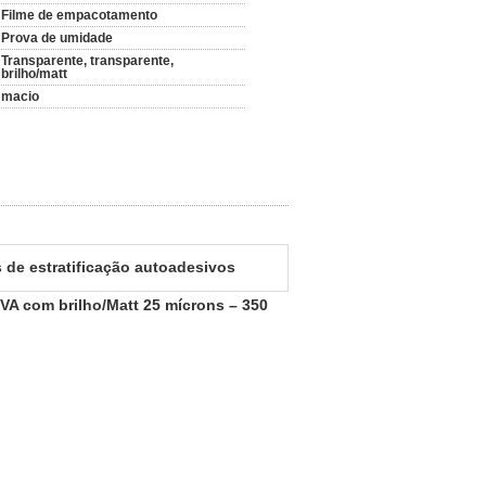
Filme de empacotamento
Prova de umidade
Transparente, transparente,
brilho/matt
macio
 de estratificação autoadesivos
VA com brilho/Matt 25 mícrons – 350