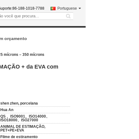
uporte:
86-188-1018-7788
Portuguese
search
um orçamento
25 mícrons – 350 mícrons
TIMAÇÃO + da EVA com
shen zhen, porcelana
Hua An
QS 、ISO9001、ISO14000、
ISO18000、ISO27000
ANIMAL DE ESTIMAÇÃO,
PET+PE+EVA
Filme de estiramento