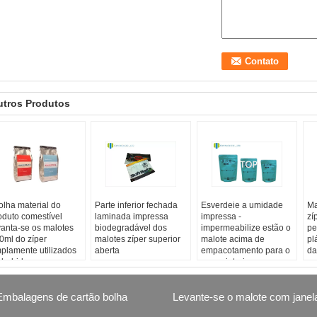
utros Produtos
folha material do
Parte inferior fechada
Esverdeie a umidade
Ma
oduto comestível
laminada impressa
impressa -
zí
vanta-se os malotes
biodegradável dos
impermeabilize estão o
pe
0ml do zíper
malotes zíper superior
malote acima de
pl
plamente utilizados
aberta
empacotamento para o
da
 bebida
roupa interior
Embalagens de cartão bolha
Levante-se o malote com janel