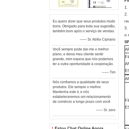
Fi
1.
2.
re
Eu quero dizer que seus produtos muito
bons. Obrigado para toda sua sugestão,
3.
também bom após o serviço de vendas.
o 
—— Sr. Abílio Cipriano
S
A
Você sempre pode dar-me o melhor
plano, e deixa meu cliente sentir
Fi
grande, mim espera que nós podemos
A
ter a outra oportunidade à cooperação.
E
—— Tim
A
Nós confiamos a qualidade de seus
produtos. Ele sempre o melhor.
Mantenha este ir, e nós
estabeleceremos um relacionamento
Fi
de comércio a longo prazo com você.
E
—— Sr. zero
Estou Chat Online Agora