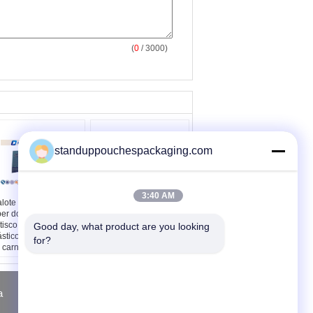
(
0
/ 3000)
standuppouchespackaging.com
3:40 AM
lote laminado do
Sacos de alumínio da
per do alimento de
parte inferior do bloco
tisco alimento
do vermelho/amarelo
Good day, what product are you looking 
ástico para petiscos
para Cnady/chocolate
for?
 carne de vaca seca
a
Pedir um orçamento