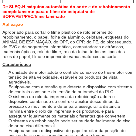
De SLFQ-H máquina automática do corte e do rebobinamento
completamente para o filme de psiquiatra de
BOPP/PET/PVC/filme laminado
Aplicação
Apropriado para cortar o filme plástico de rolo enorme do
rebobinamento, o papel, folha de alumínio, celofane, etiquetas do
ANIMAL DE ESTIMAÇÃO, do OPP, do CPP, do PE, do picosegundo,
do PVC e da segurança informática, computadores eletrônicos,
materiais ópticos, rolo de filme, rolo da folha, todos os tipos dos
rolos de papel, filme e imprimir de vários materiais ao corte.
Característica
A unidade de motor adota o controle conexivo do três-motor com
tensão de alta velocidade, estável e os produtos de vista
agradáveis.
Equipou-se com a tensão que detecta o dispositivo com sistema
de controlo constante da tensão do automóvel do PLC.
O sistema do rolo da imprensa da rebobinação adota o
dispositivo combinado do controle auxiliar descontínuo da
pressão do movimento e de ar para assegurar a distância
mínima entre o rolo da imprensa e os produtos, e para
assegurar igualmente os materiais diferentes que convertem.
O sistema da rebobinação pode ser mudado facilmente do eixo
de ar ao eixo diferencial.
Equipou-se com o dispositivo de papel auxiliar da posição do
núcleo do raio infravermelho para ganhar o tempo.