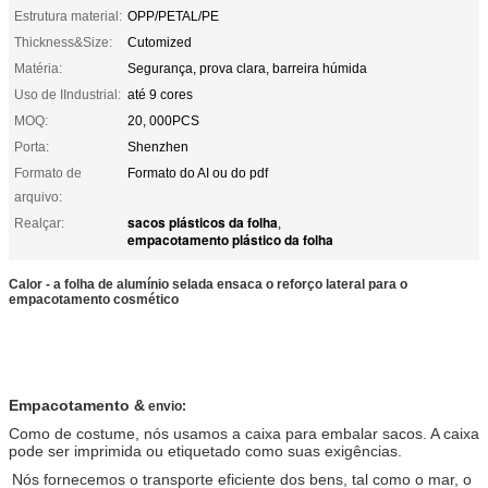
Estrutura material:
OPP/PETAL/PE
Thickness&Size:
Cutomized
Matéria:
Segurança, prova clara, barreira húmida
Uso de IIndustrial:
até 9 cores
MOQ:
20, 000PCS
Porta:
Shenzhen
Formato de
Formato do AI ou do pdf
arquivo:
sacos plásticos da folha
Realçar:
,
empacotamento plástico da folha
Calor - a folha de alumínio selada ensaca o reforço lateral para o
empacotamento cosmético
Empacotamento &
envio:
Como de costume, nós usamos a caixa para embalar sacos. A caixa
pode ser imprimida ou etiquetado como suas exigências.
Nós fornecemos o
transporte eficiente dos bens, tal como o mar, o