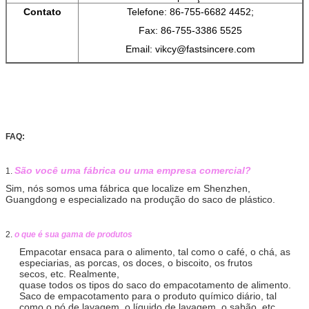
Contato
Telefone: 86-755-6682 4452;
Fax: 86-755-3386 5525
Email: vikcy@fastsincere.com
FAQ:
São você uma fábrica ou uma empresa comercial?
1.
Sim, nós somos uma fábrica que localize em Shenzhen,
Guangdong e especializado na produção do saco de plástico.
2.
o que é sua gama de produtos
Empacotar ensaca para o alimento, tal como o café, o chá, as
especiarias, as porcas, os doces, o biscoito, os frutos
secos, etc. Realmente,
quase todos os tipos do saco do empacotamento de alimento.
Saco de empacotamento para o produto químico diário, tal
como o pó de lavagem, o líquido de lavagem, o sabão, etc.