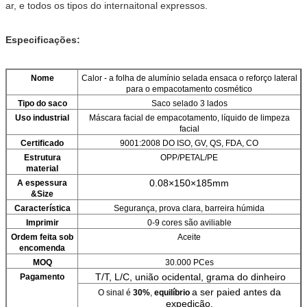
ar, e todos os tipos do internaitonal expressos.
Especificações:
Nome
Calor - a folha de alumínio selada ensaca o reforço lateral
para o empacotamento cosmético
Tipo do saco
Saco selado 3 lados
Uso industrial
Máscara facial de empacotamento, líquido de limpeza
facial
Certificado
9001:2008 DO ISO, GV, QS, FDA, CO
Estrutura
OPP/PETAL/PE
material
0.08×150×185mm
A espessura
&Size
Característica
Segurança, prova clara, barreira húmida
Imprimir
0-9 cores são aviliable
Ordem feita sob
Aceite
encomenda
MOQ
30.000 PCes
T/T, L/C, união ocidental, grama do dinheiro
Pagamento
a ser paied antes da
O sinal é
30%
,
equilíbrio
expedição.