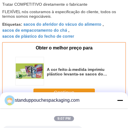
Tratar COMPETITIVO diretamente o fabricante
FLEXÍVEL nós costuramos à especificação do cliente, todos os
termos somos negociáveis.
sacos do aferidor do vácuo do alimento
Etiquetas:
,
sacos de empacotamento do chá
,
sacos de plástico do fecho de correr
Obter o melhor preço para
A cor feito-à-medida imprimiu
plástico levanta-se sacos do
malote, malotes eretos do zíper
Continue
standuppouchespackaging.com
A folha de alumínio levanta-se o malote
Mais
9:07 PM