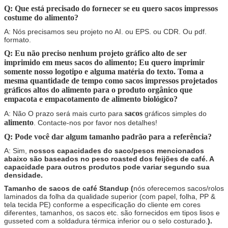
Q: Que está precisado do fornecer se eu quero sacos impressos
costume do alimento
?
A: Nós precisamos seu projeto no AI. ou EPS. ou CDR. Ou pdf.
formato.
Q: Eu não preciso nenhum projeto gráfico alto de ser
imprimido em meus sacos do alimento
; Eu quero imprimir
somente nosso logotipo e alguma matéria do texto. Toma a
mesma quantidade de tempo como
sacos
impressos projetados
gráficos altos do
alimento
para o produto orgânico que
empacota e empacotamento de alimento biológico?
sacos
A: Não O prazo será mais curto para
gráficos simples do
alimento
. Contacte-nos por favor nos detalhes!
Q: Pode você dar algum tamanho padrão para a referência?
A: Sim,
nossos capacidades do saco/pesos mencionados
abaixo são baseados no peso roasted dos feijões de café. A
capacidade para outros produtos pode variar segundo sua
densidade.
Tamanho de sacos de café Standup (
nós oferecemos sacos/rolos
laminados da folha da qualidade superior (com papel, folha, PP &
tela tecida PE) conforme a especificação do cliente em cores
diferentes, tamanhos, os sacos etc. são fornecidos em tipos lisos e
gusseted com a soldadura térmica inferior ou o selo costurado.
).