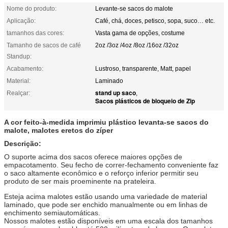
Nome do produto:
Levante-se sacos do malote
Aplicação:
Café, chá, doces, petisco, sopa, suco… etc.
tamanhos das cores:
Vasta gama de opções, costume
Tamanho de sacos de café
2oz /3oz /4oz /8oz /16oz /32oz
Standup:
Acabamento:
Lustroso, transparente, Matt, papel
Material:
Laminado
stand up saco
Realçar:
,
Sacos plásticos de bloqueio de Zip
A cor feito-à-medida imprimiu plástico levanta-se sacos do
malote, malotes eretos do zíper
Descrição:
O suporte acima dos sacos oferece maiores opções de
empacotamento. Seu fecho de correr-fechamento conveniente faz
o saco altamente econômico e o reforço inferior permitir seu
produto de ser mais proeminente na prateleira.
Esteja acima malotes estão usando uma variedade de material
laminado, que pode ser enchido manualmente ou em linhas de
enchimento semiautomáticas.
Nossos malotes estão disponíveis em uma escala dos tamanhos