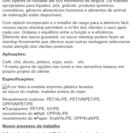
com zíperes re-closable até 500 milímetros de largura. Os malotes
apropriados para líquidos, pós, grânulo, produtos químicos,
cosméticos, gêneros alimentícios humanos e alimentos de animal
de estimação estão disponíveis.
Com ziplock incorporado e o entalhe de rasgo para a abertura fácil,
nossos sacos standup permitem a re-fim dos clientes o saco após
cada uso. Golpeia o equilíbrio entre a função e a eficiência.
Diferente dos sacos gusseted, os sacos standup podem fazer-se
standup firmemente que oferece suas outras vantagens seleccionar
muita atenção dos clientes potenciais.
Aplicações:
Café, chá, doces, petisco, sopa, suco… etc.
* A vasta gama de opções nas cores e nos tamanhos baseou em
próprio projeto do cliente.
Especificações:
Revestimento lustroso: PET/AL/PE, PET/VMPET/PE,
OPP/VMPET/PE,
●Transparent: PET/PE, NY/PE.
revestimento do ●Matt: OPP/AL/PE
revestimento do ●Paper: Kraft/AL/PE, OPP/Kraft/PE.
Nosso processo de trabalho