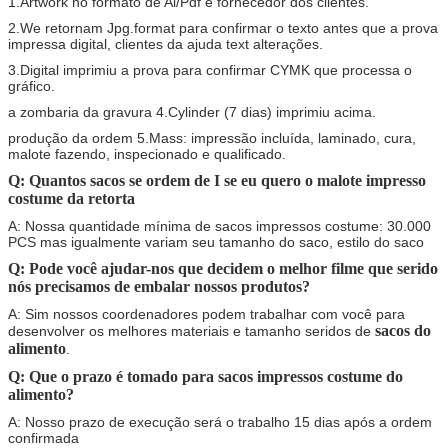
1.Artwork no formato de Ai/Pdf é fornecedor dos clientes.
2.We retornam Jpg.format para confirmar o texto antes que a prova
impressa digital, clientes da ajuda text alterações.
3.Digital imprimiu a prova para confirmar CYMK que processa o
gráfico.
a zombaria da gravura 4.Cylinder (7 dias) imprimiu acima.
produção da ordem 5.Mass: impressão incluída, laminado, cura,
malote fazendo, inspecionado e qualificado.
Q: Quantos sacos se ordem de I se eu quero o malote impresso
costume da retorta
A: Nossa quantidade mínima de sacos impressos costume: 30.000
PCS mas igualmente variam seu tamanho do saco, estilo do saco
Q: Pode você ajudar-nos que decidem o melhor filme que serido
nós precisamos de embalar nossos produtos?
A: Sim nossos coordenadores podem trabalhar com você para
sacos do
desenvolver os melhores materiais e tamanho seridos de
alimento
.
Q: Que o prazo é tomado para sacos impressos costume do
alimento
?
A: Nosso prazo de execução será o trabalho 15 dias após a ordem
confirmada