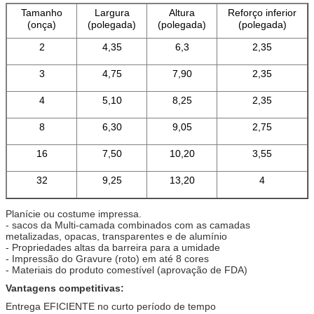
Tamanho
Largura
Altura
Reforço inferior
(onça)
(polegada)
(polegada)
(polegada)
2
4,35
6,3
2,35
3
4,75
7,90
2,35
4
5,10
8,25
2,35
8
6,30
9,05
2,75
16
7,50
10,20
3,55
32
9,25
13,20
4
Planície ou costume impressa.
- sacos da Multi-camada combinados com as camadas
metalizadas, opacas, transparentes e de alumínio
- Propriedades altas da barreira para a umidade
- Impressão do Gravure (roto) em até 8 cores
- Materiais do produto comestível (aprovação de FDA)
Vantagens competitivas:
Entrega EFICIENTE no curto período de tempo