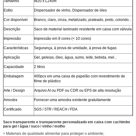
Tamanho
W20 x L24cm
Estilo
Dispensador de vinho, Dispensador de óleo
Cor disponível
Branco, claro, cinza, metalizado, prateado, preto, colorido...
Descrição
Saco de material laminado resistente em caixa com válvula
Impressão
Impressão em 8 cores (< 10 cores)
Características
Segurança, à prova de umidade, à prova de fugas
Aplicação
Gel, geleias, óleo, água, sumo, leite, bebida, mel...
Capacidade
2 litros
Embalagem
400pcs em uma caixa de papelão com revestimento de
filme de plástico
Arte / Design
Arquivo AI ou PDF ou CDR ou EPS de alta resolução
Amostra
Fornecer uma amostra existente gratuitamente
Certificado
SGS / STR / REACH / FDA
Personalizado
Estilo personalizado, estrutura, material, tamanho, design,
Saco transparente e transparente personalizado em caixa com cachimbo
embalagem são bem-vindos
para gel / água / suco / vinho / molho
> Materiais de qualidade alimentar para proteger o ambiente;