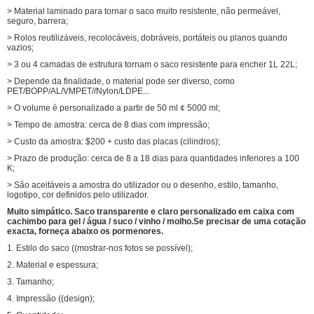
> Material laminado para tornar o saco muito resistente, não permeável,
seguro, barrera;
> Rolos reutilizáveis, recolocáveis, dobráveis, portáteis ou planos quando
vazios;
> 3 ou 4 camadas de estrutura tornam o saco resistente para encher 1L 22L;
> Depende da finalidade, o material pode ser diverso, como
PET/BOPP/AL/VMPET//Nylon/LDPE...
> O volume é personalizado a partir de 50 ml ¢ 5000 ml;
> Tempo de amostra: cerca de 8 dias com impressão;
> Custo da amostra: $200 + custo das placas (cilindros);
> Prazo de produção: cerca de 8 a 18 dias para quantidades inferiores a 100
K;
> São aceitáveis a amostra do utilizador ou o desenho, estilo, tamanho,
logotipo, cor definidos pelo utilizador.
Muito simpático.
Saco transparente e claro personalizado em caixa com
cachimbo para gel / água / suco / vinho / molho.
Se precisar de uma cotação
exacta, forneça abaixo os pormenores.
1. Estilo do saco ((mostrar-nos fotos se possível);
2. Material e espessura;
3. Tamanho;
4. Impressão ((design);