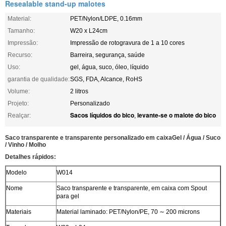
Resealable stand-up malotes
Material:
PET/Nylon/LDPE, 0.16mm
Tamanho:
W20 x L24cm
Impressão:
Impressão de rotogravura de 1 a 10 cores
Recurso:
Barreira, segurança, saúde
Uso:
gel, água, suco, óleo, líquido
garantia de qualidade:
SGS, FDA, Alcance, RoHS
Volume:
2 litros
Projeto:
Personalizado
Sacos líquidos do bico
levante-se o malote do bico
Realçar:
,
Saco transparente e transparente personalizado em caixa
Gel / Água / Suco
/ Vinho / Molho
Detalhes rápidos:
Modelo
W014
Nome
Saco transparente e transparente, em caixa com Spout
para gel
Materiais
Material laminado: PET/Nylon/PE, 70 ∼ 200 microns