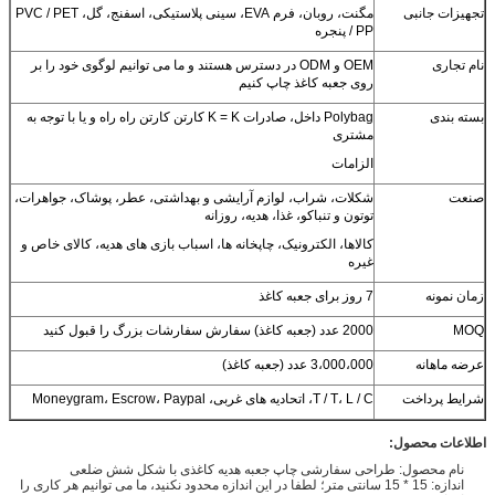
تجهیزات جانبی
مگنت، روبان، فرم EVA، سینی پلاستیکی، اسفنج، گل، PVC / PET
/ PP پنجره
نام تجاری
OEM و ODM در دسترس هستند و ما می توانیم لوگوی خود را بر
روی جعبه کاغذ چاپ کنیم
بسته بندی
Polybag داخل، صادرات K = K کارتن کارتن راه راه و یا با توجه به
مشتری
الزامات
صنعت
شکلات، شراب، لوازم آرایشی و بهداشتی، عطر، پوشاک، جواهرات،
توتون و تنباکو، غذا، هدیه، روزانه
کالاها، الکترونیک، چاپخانه ها، اسباب بازی های هدیه، کالای خاص و
غیره
زمان نمونه
7 روز برای جعبه کاغذ
MOQ
2000 عدد (جعبه کاغذ) سفارش سفارشات بزرگ را قبول کنید
عرضه ماهانه
3،000،000 عدد (جعبه کاغذ)
شرایط پرداخت
T / T، L / C، اتحادیه های غربی، Moneygram، Escrow، Paypal
اطلاعات محصول:
نام محصول: طراحی سفارشی چاپ جعبه هدیه کاغذی با شکل شش ضلعی
اندازه: 15 * 15 سانتی متر؛ لطفا در این اندازه محدود نکنید، ما می توانیم هر کاری را