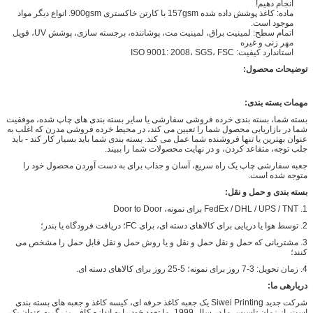
انجام دهیم!
ماده: کاغذ پوشش داده شده 157gsm با کارتن خاکستری 900gsm. انواع دیگر مواد
موجود است.
اتمام سطح: لمینیت براق، لمینیت مت، پوشاننده، برجسته سازی، پوشش UV، فویل
مهر زنی و غیره
استاندارد کیفیت: ISO 9001: 2008، SGS، FSC
توضیحات محصول:
مهمات بسته بندی:
بسته شما، بسته بندی خرده فروشی سفارشی یا سایر بسته بندی های چاپ شده، موفقیت
شما در بازاریابی محصول شما را تعیین می کند، در محیط خرده فروشی مدرن که اغلب به
عنوان بهترین یا تنها فروشنده شما عمل می کند. بسته بندی شما باید بسیار کار کند - باید
جلب توجه، متقاعد کردن، و در نهایت محصولات شما را ببیند.
جعبه سفارشی چاپ یک راه سریع، آسان و جذاب برای به دست آوردن محصول خود را
متوجه شده است.
بسته بندی و حمل و نقل:
1. FedEx / DHL / UPS / TNT برای نمونه، Door to Door
2. توسط هوا یا دریایی برای کالاهای دسته ای، برای FC؛ دریافت فرودگاه یا بندر؛
3. مشتریانی که حمل و نقل حمل و نقل و یا روش حمل و نقل قابل حمل را مشخص می
کنند؛
4. زمان تحویل: 3-7 روز برای نمونه؛ 5-25 روز برای کالاهای دسته ای.
دربارهی ما:
شرکت جدید Siwei Printing یک جعبه کاغذ حرفه ای، کیسه کاغذ و جعبه های بسته بندی
است. از زمان تاسیس ما در سال 1999، ما تعهد خود را به اندازه کافی بزرگ به عنوان یک