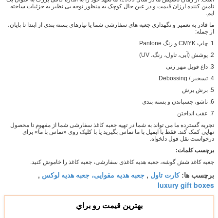
تامین کننده ارزان قیمت و در عین حال کوچک به منظور توجه بی نظیر به جزئیات ساخته
ایم.
ما قادر به تعمیر و نگهداری جعبه های سفارشی شما یا نیازهای بسته بندی از ابتدا تا پایان،
از جمله:
1. چاپ CMYK و رنگ Pantone
2. پوشش (آبی، تاول، رنگ، UV)
3. داغ فویل مهر زنی
4. تسخیر / Debossing
5. برش برش
6. تاشو، چسباندن و بسته بندی
7. عقب انداختن
تجربه گسترده ما می تواند به شما در تهیه جعبه کاغذ سفارشی شما از مفهوم تا محصول
نهایی کمک کند. فقط با ایمیل با ما تماس بگیرید یا با کلیک روی «تماس با ما» برای
درخواست نقل قول دلخواه.
برچسب کلمات:
جعبه کاغذ شش گوشه، جعبه هدیه کاغذی سفارشی، جعبه کاغذ را خاموش کنید.
کارت تاول
جعبه هدیه مقوایی، جعبه هدیه لوکس
برچسب ها:
,
,
luxury gift boxes
بهترين قيمت رو براي