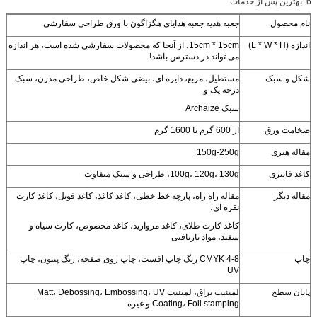
6. بهترین پس از خدمات
نام محصول
جعبه هدیه جعبه هدایای هگزاگون با ورق طراحی سفارشی
اندازه (L * W * H)
15cm * 15cm، از آنجا که محصولات سفارشی شده است، هر اندازه
می تواند در دسترس باشد!
شکل و سبک
مستطیل، مربع، دایره ای، بیضی شکل خاص، طراحی مدرن، سبک
درجه یک و
سبک Archaize
ضخامت ورق
از 600 گرم تا 1600 گرم
مقاله هنری
150g-250g
کاغذ فانتزی
100g، 120g، 130g، طراحی و سبک متفاوت
مقاله دیگر
مقاله راه راه، پارچه خط خطی، کاغذ کاغذ، کاغذ فویل، کاغذ کارت
نقره ای،
کاغذ کارت طلای، کاغذ مروارید، کاغذ مخصوص، کارت سیاه و
سفید، مواد بازیافتی
چاپ
CMYK 4-8 رنگ چاپ افست، چاپ روی صفحه، رنگ پنتون، چاپ
UV
پایان سطح
لمینیت براق، لمینیت Matt، Debossing، Embossing، UV
Coating، Foil stamping و غیره