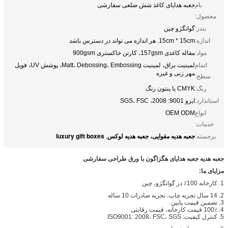
نام
جعبه هدایای کاغذ شش ضلعی سفارشی
محصول:
بندر:
گوانگژو چین
اندازه:
15cm * 15cm. هر اندازه می تواند در دسترس باشد
مواد:
مقاله کاغذی 157gsm، کارتن خاکستری 900gsm
اتمام
لمینیت براق، لمینیت Matt، Debossing، Embossing، پوشش UV، فویل
مهر زنی و غیره
سطح:
رنگ:
CMYK یا پنتون رنگ
استاندارد:
ایزو 9001: 2008، SGS، FSC
انواع
OEM ODM
خدمات:
جعبه هدیه مقوایی، جعبه هدیه لوکس
luxury gift boxes
برجسته:
,
جعبه هدیه جعبه هدایای هگزاگون با ورق طراحی سفارشی
مزایای ما:
1. کارخانه 100٪ در گوانگژو، چین
2. 14 سال تجربه چاپ، تجربه صادرات 10 ساله
3. تضمین قیمت پایین
4. 100٪ قیمت کارخانه، قیمت رقابتی
5. کنترل کیفیت: ISO9001: 2008، FSC، SGS