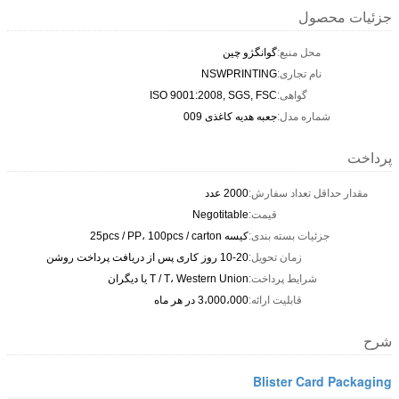
جزئیات محصول
محل منبع:
گوانگژو چین
نام تجاری:
NSWPRINTING
گواهی:
ISO 9001:2008, SGS, FSC
شماره مدل:
جعبه هدیه کاغذی 009
پرداخت
مقدار حداقل تعداد سفارش:
2000 عدد
قیمت:
Negotitable
جزئیات بسته بندی:
کیسه 25pcs / PP، 100pcs / carton
زمان تحویل:
10-20 روز کاری پس از دریافت پرداخت روشن
شرایط پرداخت:
T / T، Western Union یا دیگران
قابلیت ارائه:
3،000،000 در هر ماه
شرح
Blister Card Packaging