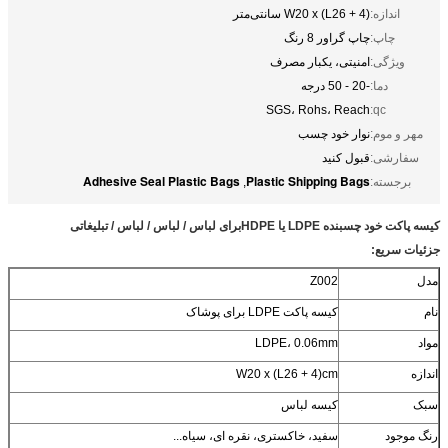
اندازه:
W20 x (L26 + 4) سانتی‌متر
چاپ:
چاپ گراور 8 رنگ
ویژگی:
امنیتی، یکبار مصرف
دما:
-20 - 50 درجه
SGS، Rohs، Reach
qc:
مهر و موم:
نوار خود چسب
سفارشی:
قبول کنید
Adhesive Seal Plastic Bags
Plastic Shipping Bags
برجسته:
,
کیسه پاکت خود چسبنده LDPE یا HDPE
برای لباس / لباس / لباس / تبلیغاتی
جزئیات سریع:
مدل
Z002
نام
کیسه پاکت LDPE برای پوشاک
مواد
LDPE، 0.06mm
اندازه
W20 x (L26 + 4)cm
سبک
کیسه لباس
رنگ موجود
سفید، خاکستری، نقره ای، سیاه...