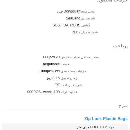
محل منبع:
Dongguan چین
نام تجاری:
SeaLand
گواهی:
SGS, FDA, ROHS
شماره مدل:
Z002
پرداخت
مقدار حداقل تعداد سفارش:
20 000pcs
قیمت:
negotiable
جزئیات بسته بندی:
1000pcs / ctn
زمان تحویل:
8-15 روز
شرایط پرداخت:
T/T
قابلیت ارائه:
100، 000PCS / week
شرح
Zip Lock Plastic Bags
مواد:
LDPE 0.06 میلی متر