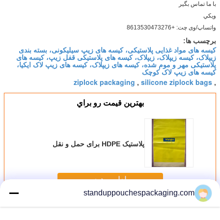
با ما تماس بگير
ويکي
واتساپ/وی چت: +8613530473276
برچسب ها:
کیسه های مواد غذایی پلاستیکی، کیسه های زیپ سیلیکونی، بسته بندی
زیپلاک، کیسه زیپلاک، زیپلاک، کیسه های پلاستیکی قفل زیپ، کیسه های
پلاستیکی مهر و موم شده، کیسه های زیپلاک، کیسه های زیپ لاک ایکیا،
کیسه های زیپ لاک کوچک
ziplock packaging
silicone ziplock bags
,
,
بهترين قيمت رو براي
پلاستیک HDPE برای حمل و نقل
ادامه هید
standuppouchespackaging.com
Zip Lock Plastic Bags
بیش