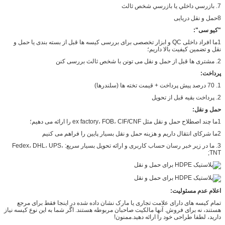
7. بازرسي داخلي يا بازرسي شخص ثالث
8حمل و نقل دریایی
"کیو سی":
1ما افراد داخلی QC و ابزار تخصصی برای بررسی کیسه ها قبل از بسته بندی یا حمل و
نقل و تضمین کیفیت بالا داریم؛
2. مشتری ها قبل از حمل و نقل می تونن با شخص ثالث بررسی کنن
پرداخت:
1. 70 درصد پيش پرداخت + قيمت تخته ها (سلندرها)
2. پرداخت بقيه قبل از تحویل
حمل و نقل:
1ما چند اصطلاح حمل و نقل مثل ex factory، FOB، CIF/CNF را ارائه می دهیم؛
2ما شرکای انتقال داریم و هزینه حمل و نقل بسیار پایین را فراهم می کنیم
3. ما در زیر خبر رسان حساب کاربری و ارائه تحویل بسیار سریع: Fedex، DHL، UPS،
TNT;
اعلام عدم مسئولیت:
تمام کیسه های دارای علامت تجاری یا مارک نشان داده شده در اینجا فقط برای مرجع
هستند، نه برای فروش. آنها مالکیت صاحبان مربوطه هستند. اگر شما به این نوع کیسه نیاز
دارید، لطفا طراحی خود را ارائه دهید.ممنون!