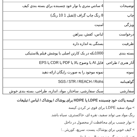
توضیحات
4 سانتي متري با نوار خود چسبنده براي بسته بندي کيف
چاپ
8 رنگ چاپ گراف ((تقبل 1 10 رنگ)
ویژگی
امنیت
درخواست
لباس، کفش، پیراهن
ظرفیت
بستگی به اندازه داره
بسته بندی
1000تکه در یک کارتن اصلی با پوشش فیلم پلاستیکی
آثار هنری / طراحی
فایل AI با وضوح بالا یا PDF یا CDR یا EPS
نمونه
نمونه موجود را به صورت رایگان ارائه دهید
گواهینامه
SGS / STR / REACH / Rohs
سفارشی
سبک سفارشی، ساختار، مواد، اندازه، طراحی، بسته بندی خوش
آمدید
کیسه پاکت خود چسبنده LDPE یا HDPE برای پوشاک / پوشاک / لباس / تبلیغات
> مواد سفید LDPE برای قوی تر کردن کیسه
رنگ مواد می تواند سفید، نقره ای، خاکستری، سیاه باشد.
> نوار چسب برای محافظت از محصول در داخل
> کيف خوبي براي پوشاک، پست، سريع، کوريئر...؛
> زمان نمونه گیری: حدود 8 روز با چاپ