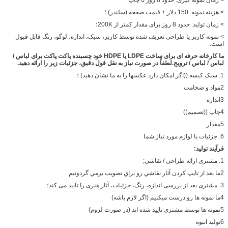
> هزینه نمونه: 150 دلار + قیمت صفحه (سلندر) ؛
> زمان تولید: حدود 8 روز برای مقدار کمتر از 200K؛
> نمونه کاربر یا طراحی تعریف شده توسط کاربر، سبک، اندازه، لوگو، رنگ قابل قبول
است.
ما کارخانه حرفه ای برای ساخت
LDPE یا HDPE خود چسبنده پاکت پاکت برای لباس /
لباس / لباس / ترویج.
لطفاً در صورت نیاز به نقل قول دقیق، جزئیات زیر را ارائه دهید.
1. سبک کیسه ((اگر امکان دارد عکسها را به ما نشان دهید) ؛
2مواد و ضخامت
3اندازه
4چاپ ((تصميم))
5مقدار
6. جزئيات يا لوازم مورد نياز شما
فرآیند تولید:
1. مشتری ارائه طراحی / نقاشی;
2ما بعد از تايپ کردن آثار نقاشي رو براي تصويب برمي گردونيم
3. مشتری بعد از بررسی اندازه، رنگ، جزئیات، آثار هنری را تایید می کند؛
4ما نمونه ها رو درست میکنیم (اگر لازم باشه)
5نمونه ها توسط مشتری تایید شده اند (در صورت لزوم)
6تولید انبوه