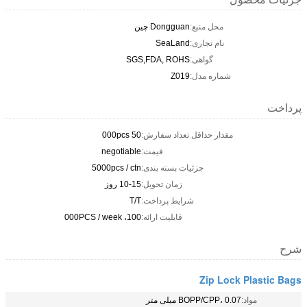
محل منبع:
Dongguan چین
نام تجاری:
SeaLand
گواهی:
SGS,FDA, ROHS
شماره مدل:
Z019
پرداخت
مقدار حداقل تعداد سفارش:
50 000pcs
قیمت:
negotiable
جزئیات بسته بندی:
5000pcs / ctn
زمان تحویل:
10-15 روز
شرایط پرداخت:
T/T
قابلیت ارائه:
100، 000PCS / week
شرح
Zip Lock Plastic Bags
مواد:
BOPP/CPP، 0.07 میلی متر