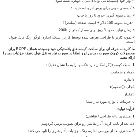
> نوار خود چسبنده می تواند دائمی یا دوباره بسته شود.
> کیسه ی خوبی برای برس ابرو، اسفنج،...؛
> زمان نمونه گیری: حدود 8 روز با چاپ
> هزینه نمونه: 150 دلار + قیمت صفحه (سلندر) ؛
> زمان تولید: حدود 8 روز برای مقدار کمتر از 200K؛
> نمونه کاربر یا طراحی تعریف شده توسط کاربر، سبک، اندازه، لوگو، رنگ قابل قبول
است.
ما کارخانه حرفه ای برای ساخت
کیسه های پلاستیکی خود چسبنده شفاف BOPP برای
محصولات کوچک صورت ، برس ابرو
.
لطفاً در صورت نیاز به نقل قول دقیق، جزئیات زیر را
ارائه دهید.
1. سبک کیسه ((اگر امکان دارد عکسها را به ما نشان دهید) ؛
2مواد و ضخامت
3اندازه
4چاپ ((تصميم))
5مقدار
6. جزئيات يا لوازم مورد نياز شما
فرآیند تولید:
1. مشتری ارائه طراحی / نقاشی;
2ما بعد از تايپ کردن آثار نقاشي رو براي تصويب برمي گردونيم
3. مشتری بعد از بررسی اندازه، رنگ، جزئیات، آثار هنری را تایید می کند؛