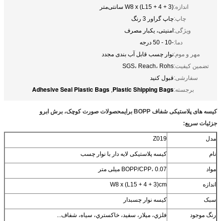
اندازه:
W8 x (L15 + 4 + 3) سانتی‌متر
چاپ:
چاپ گراور 3 رنگ
ویژگی:
امنیتی، یکبار مصرف
دما:
-10 - 50 درجه
مهر و موم:
نوار چسب قابل آب بندی مجدد
تضمین کیفیت:
SGS، Reach، Rohs
سفارشی:
قبول کنید
Adhesive Seal Plastic Bags
Plastic Shipping Bags
برجسته:
,
کیسه های پلاستیکی شفاف BOPP برای
محصولات صورت کوچک، برش ابرو
جزئیات سریع:
مدل
Z019
نام
کیسه پلاستیکی لایه دار با نوار چسب
مواد
BOPP/CPP، 0.07 میلی متر
اندازه
W8 x (L15 + 4 + 3)cm
سبک
کیسه نوار چسبدار
رنگ موجود
فلزي، ميلار، سفيد، خاکستري، سياه، شفاف...