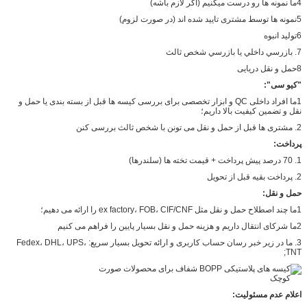
4ما نمونه ها رو درست میکنیم (اگر لازم باشه)
5نمونه ها توسط مشتری تایید شده اند (در صورت لزوم)
6تولید انبوه
7. بازرسي داخلي يا بازرسي شخص ثالث
8حمل و نقل دریایی
"کیو سی":
1ما افراد داخلی QC و ابزار تخصصی برای بررسی کیسه ها قبل از بسته بندی یا حمل و
نقل و تضمین کیفیت بالا داریم؛
2. مشتری ها قبل از حمل و نقل می تونن با شخص ثالث بررسی کنن
پرداخت:
1. 70 درصد پيش پرداخت + قيمت تخته ها (سلندرها)
2. پرداخت بقيه قبل از تحویل
حمل و نقل:
1ما چند اصطلاح حمل و نقل مثل ex factory، FOB، CIF/CNF را ارائه می دهیم؛
2ما شرکای انتقال داریم و هزینه حمل و نقل بسیار پایین را فراهم می کنیم
3. ما در زیر خبر رسان حساب کاربری و ارائه تحویل بسیار سریع: Fedex، DHL، UPS،
TNT;
اعلام عدم مسئولیت: