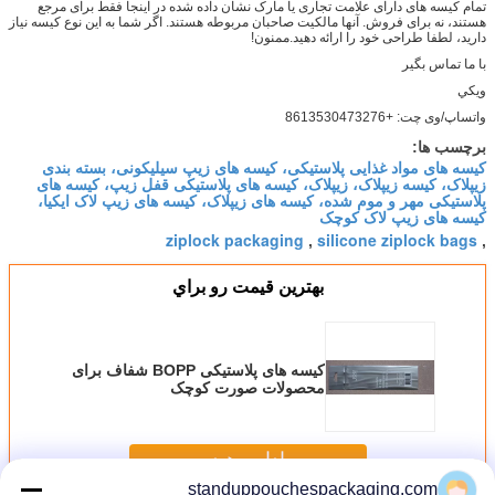
تمام کیسه های دارای علامت تجاری یا مارک نشان داده شده در اینجا فقط برای مرجع
هستند، نه برای فروش. آنها مالکیت صاحبان مربوطه هستند. اگر شما به این نوع کیسه نیاز
دارید، لطفا طراحی خود را ارائه دهید.ممنون!
با ما تماس بگير
ويکي
واتساپ/وی چت: +8613530473276
برچسب ها:
کیسه های مواد غذایی پلاستیکی، کیسه های زیپ سیلیکونی، بسته بندی
زیپلاک، کیسه زیپلاک، زیپلاک، کیسه های پلاستیکی قفل زیپ، کیسه های
پلاستیکی مهر و موم شده، کیسه های زیپلاک، کیسه های زیپ لاک ایکیا،
کیسه های زیپ لاک کوچک
ziplock packaging
silicone ziplock bags
,
,
بهترين قيمت رو براي
کیسه های پلاستیکی BOPP شفاف برای
محصولات صورت کوچک
ادامه هید
standuppouchespackaging.com