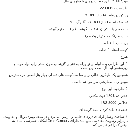
مواد: 100٪ باکره ، تحت درمان با سازمان ملل
ظرفیت: 2200LBS
پر کردن دهانه: 14 (D) x 18''H
تخلیه تخلیه: 14 (D) x 18''H با گلبرگ stat
حلقه های بلند کردن: 4 عدد ، گوشه بالای 10 '' ، نیم گوشه
چاپ: 4 رنگ حداکثر از یک طرف
برچسب: 1 قطعه
کیسه اسناد: 1 قطعه
شرح:
1. این طراحی بدنه لوله ای نوآورانه به عنوان گزینه ای بدون آستر برای مواد خوب و
ریزسنجی ایده آل است. این است
همچنین یک جایگزین عالی برای ساخت کیسه های فله ای چهار پنل اصلی. در دسترس
موجودی یا سفارشی طراحی شده است.
2. ظرفیت این نوع
حجم: ده تا 120 فوت مکعب.
حداکثر: 3000 LBS.
حلقه های بلند کردن: نیمه گوشه ای
3. ساخت و ساز لوله ای درزهای جانبی را از بین می برد و در نتیجه بهبود غربال و مقاومت
در برابر رطوبت ایجاد می شود. بند طراحی Cros-Corner امکان دسترسی آسان به
لیفتراک را فراهم می کند.