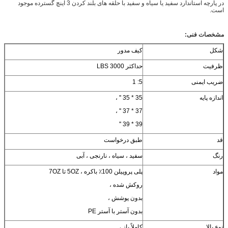
در پارچه استاندارد سفید یا سیاه و سفید با حلقه های بلند کردن 3 اینچ گسترده موجود
است.
مشخصات فنی:
شکل
کیف مدور
ظرفیت
حداکثر 3000 LBS
ضریب ایمنی
5: 1
اندازه پایه
35 * 35 '' ،
37 * 37 '' ،
39 * 39 ''
قد
طبق درخواست
رنگ
سفید ، سیاه ، نارنجی ، آبی
مواد
پلی پروپیلن 100٪ باکره ، 5OZ تا 7OZ
روکش شده ،
بدون پوشش ،
بدون آستر با آستر PE
نوع بالا
کاملاً باز ،