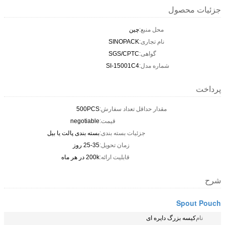
جزئیات محصول
محل منبع:
چين
نام تجاری:
SINOPACK
گواهی:
SGS/CPTC
شماره مدل:
SI-15001C4
پرداخت
مقدار حداقل تعداد سفارش:
500PCS
قیمت:
negotiable
جزئیات بسته بندی:
بسته بندی پالت یا بیل
زمان تحویل:
25-35 روز
قابلیت ارائه:
200k در هر ماه
شرح
Spout Pouch
نام
کیسه بزرگ دایره ای