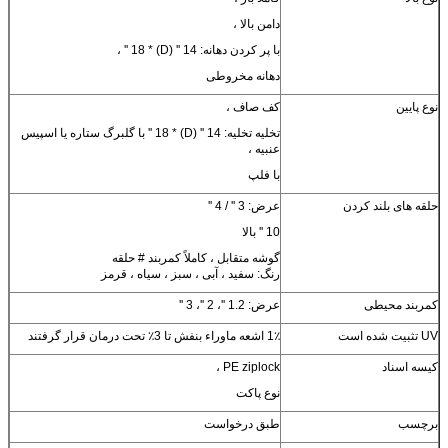
دامن بالا ،
با پر کردن دهانه: 14 '' (D) * 18 '' ،
دهانه مخروطی
نوع پایین
کف صاف ،
تخلیه تخلیه: 14 '' (D) * 18 '' با گلبرگ ستاره یا اسپیس
عنبیه ،
با فلپ
حلقه های بلند کردن
عرض: 3 '' / 4 ''
10 '' بالا
گوشه متقابل ، کاملاً کمربند # حلقه
رنگ: سفید ، آبی ، سبز ، سیاه ، قرمز
کمربند محیطی
عرض: 1.2 ''، 2 ''، 3 ''
UV تثبیت شده است
1٪ اشعه ماوراء بنفش تا 3٪ تحت درمان قرار گرفتند
کیسه اسناد
PE ziplock ،
نوع پاکت
برچسب
طبق درخواست