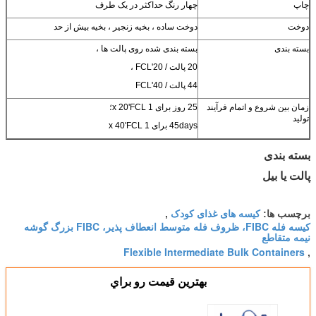
چاپ
چهار رنگ حداکثر در یک طرف
دوخت
دوخت ساده ، بخیه زنجیر ، بخیه بیش از حد
بسته بندی
بسته بندی شده روی پالت ها ،
20 پالت / 20'FCL ،
44 پالت / 40'FCL
زمان بین شروع و اتمام فرآیند
25 روز برای 1 x 20'FCL؛
تولید
45days برای 1 x 40'FCL
بسته بندی
پالت یا بیل
کیسه های غذای کودک
برچسب ها:
,
کیسه فله FIBC، ظروف فله متوسط ​​انعطاف پذیر، FIBC بزرگ گوشه
نیمه متقاطع
Flexible Intermediate Bulk Containers
,
بهترين قيمت رو براي