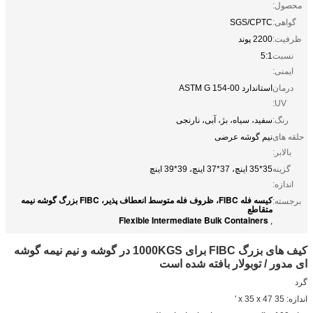
محصول:
گواهی:
SGS/CPTC
ظرفیت:
2200 پوند
نسبت
5:1
ایمنی:
درمان
استاندارد ASTM G 154-00
UV:
رنگ:
سفید، سیاه، بژ، آبی، نارنجی
حلقه های
نیم گوشه عرضی
بالابر:
گزینه
35*35 اینچ، 37*37 اینچ، 39*39 اینچ
اندازه:
کیسه فله FIBC، ظروف فله متوسط ​​انعطاف پذیر، FIBC بزرگ گوشه نیمه
برجسته:
متقاطع
Flexible Intermediate Bulk Containers
,
کیف های بزرگ FIBC برای 1000KGS در گوشه و نیم نیمه گوشه
ای مدور / توبولار بافته شده است
گرد
اندازه: 35 x 35 x 47 '