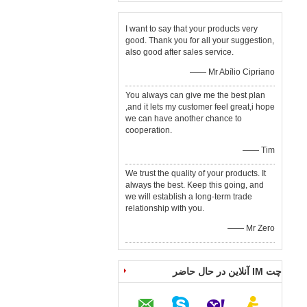
I want to say that your products very
good. Thank you for all your suggestion,
also good after sales service.
—— Mr Abílio Cipriano
You always can give me the best plan
,and it lets my customer feel great,i hope
we can have another chance to
cooperation.
—— Tim
We trust the quality of your products. It
always the best. Keep this going, and
we will establish a long-term trade
relationship with you.
—— Mr Zero
چت IM آنلاین در حال حاضر