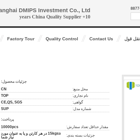
86-1
anghai DMIPS Investment Co., Ltd
10+ years China Quality Supplier
قل قول
Contact Us
Quality Control
Factory Tour
جزئیات محصول:
محل منبع:
CN
نام تجاری:
TOP
گواهی:
CE,QS, SGS
شماره مدل:
SUP
پرداخت:
مقدار حداقل تعداد سفارش:
10000pcs
≤15kgs در هر کارتن و یا به عنوان مورد
جزئیات بسته بندی:
نیاز شما