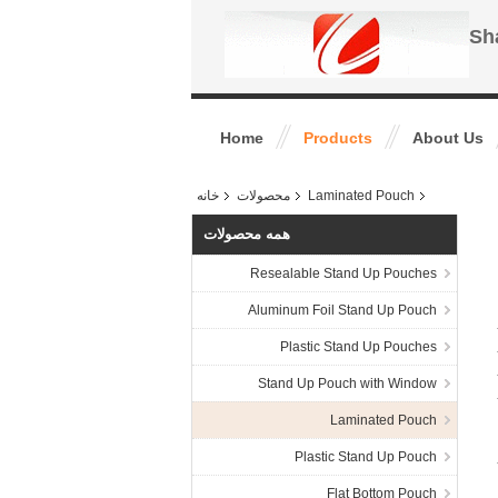
Sh
Home
Products
About Us
Laminated Pouch
محصولات
خانه
همه محصولات
Resealable Stand Up Pouches
Aluminum Foil Stand Up Pouch
Plastic Stand Up Pouches
Stand Up Pouch with Window
Laminated Pouch
Plastic Stand Up Pouch
Flat Bottom Pouch