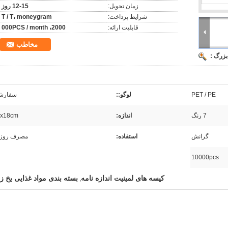
زمان تحویل:
12-15 روز
شرایط پرداخت:
T / T، moneygram
قابلیت ارائه:
2000، 000PCS / month
مخاطب
بزرگ :
PET / PE
لوگو::
سفارش
7 رنگ
اندازه:
1x18cm
گرانش
استفاده:
مصرف روزا
10000pcs
کیسه های لمینیت اندازه نامه
بسته بندی مواد غذایی یخ ز
,