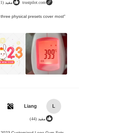
trustpilot.com
مفید (1)
three physical presets cover most
Liang
L
مفید (44)
n 2023 Customized Logo Gym Sets