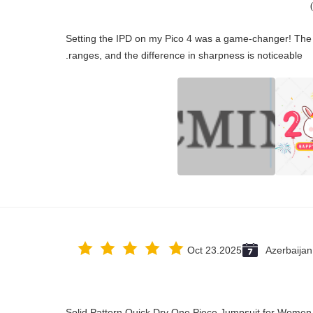
"Setting the IPD on my Pico 4 was a game-changer! The 
ranges, and the difference in sharpness is noticeable.
Oct 23.2025
Azerbaijan
Solid Pattern Quick Dry One Piece Jumpsuit for Wome