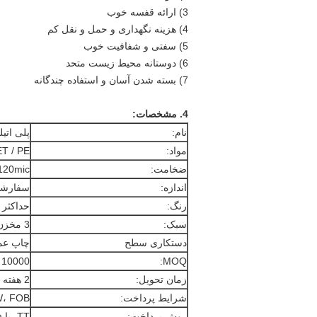
3) ارائه قفسه خوب
4) هزینه نگهداری و حمل و نقل کم
5) سفتی و شفافیت خوب
6) دوستانه محیط زیست متحد
7) بسته شدن آسان و استفاده چندگانه
4. مشخصات:
نام:
پلی اتیل
مواد:
T / PE
ضخامت:
120mic
اندازه:
سفارش
رنگ:
حداکثر
سبک:
3 مخزن بسته بندی کیسه
دستکاری سطح
چاپ عم
MOQ:
10000 عدد
زمان تحویل:
2 هفته
شرایط پرداخت:
EXW، FOB ی
روش پرداخت:
TT، یا MoneyGram