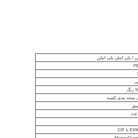
ن / پلی اتیلن پلی اتیلن
PE
ی
9 رنگ
یق
ا CIF