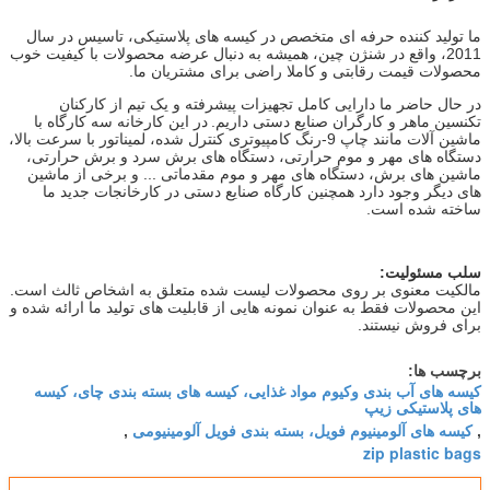
ما تولید کننده حرفه ای متخصص در کیسه های پلاستیکی، تاسیس در سال
2011، واقع در شنژن چین، همیشه به دنبال عرضه محصولات با کیفیت خوب
محصولات قیمت رقابتی و کاملا راضی برای مشتریان ما.
در حال حاضر ما دارایی کامل تجهیزات پیشرفته و یک تیم از کارکنان
تکنسین ماهر و کارگران صنایع دستی داریم.
در این کارخانه سه کارگاه با
ماشین آلات مانند چاپ 9-رنگ کامپیوتری کنترل شده، لمیناتور با سرعت بالا،
دستگاه های مهر و موم حرارتی، دستگاه های برش سرد و برش حرارتی،
ماشین های برش، دستگاه های مهر و موم مقدماتی ... و برخی از ماشین
های دیگر وجود دارد همچنین کارگاه صنایع دستی در کارخانجات جدید ما
ساخته شده است.
سلب مسئولیت:
مالکیت معنوی بر روی محصولات لیست شده متعلق به اشخاص ثالث است.
این محصولات فقط به عنوان نمونه هایی از قابلیت های تولید ما ارائه شده و
برای فروش نیستند.
برچسب ها:
کیسه های آب بندی وکیوم مواد غذایی، کیسه های بسته بندی چای، کیسه
های پلاستیکی زیپ
کیسه های آلومینیوم فویل، بسته بندی فویل آلومینیومی
,
,
zip plastic bags