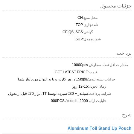
جزئیات محصول
محل منبع:
CN
نام تجاری:
TOP
گواهی:
CE,QS, SGS
شماره مدل:
SUP
پرداخت
مقدار حداقل تعداد سفارش:
10000pcs
قیمت:
GET LATEST PRICE
جزئیات بسته بندی:
≤15kgs در هر کارتن و یا به عنوان مورد نیاز شما
زمان تحویل:
12-15 روز
شرایط پرداخت:
سیلندر + 30٪ سپرده توسط TT، تراز 70٪ قبل از تحویل
قابلیت ارائه:
2000، 000PCS / month
شرح
Aluminum Foil Stand Up Pouch