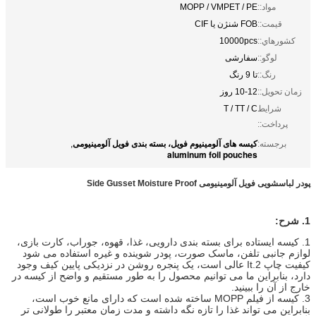
مواد::
MOPP / VMPET / PE
قیمت::
FOB شنژن یا CIF
کشورهاي::
10000pcs
لوگو::
سفارشی
رنگ::
تا 9 رنگ
زمان تحویل::
10-12 روز
شرایط
T / TT / C
پرداخت::
کیسه های آلومینیوم فویل، بسته بندی فویل آلومینیومی
برجسته:
,
aluminum foil pouches
پودر لباسشویی فویل آلومینیومی Side Gusset Moisture Proof
1. شرح:
1. کیسه ایستاده برای بسته بندی دارویی، غذا، قهوه، جوراب، کارت بازی،
لوازم جانبی تلفن، ماسک صورت، پودر شوینده و غیره استفاده می شود
کیفیت چاپ 2.It عالی است، یک پنجره روشن در نزدیکی پایین کیف وجود
دارد، بنابراین ما می توانیم محصول را به طور مستقیم و واضح از کیسه در
خارج از آن را ببینید.
3. کیسه از فیلم MOPP ساخته شده است که دارای مانع خوب است،
بنابراین می تواند غذا را تازه نگه داشته و مدت زمان معتبر را طولانی تر