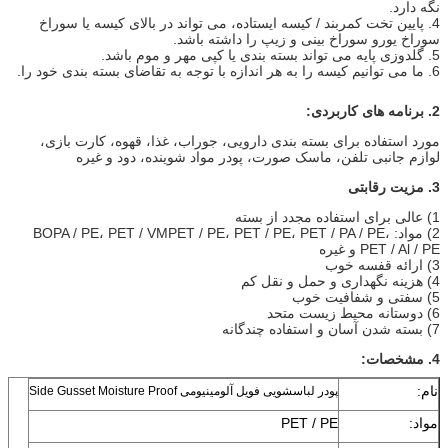
نگه دارد.
4. پایین تخت کمربند / کیسه ایستاده، می تواند در بالای کیسه یا سوراخ
سوراخ یورو سوراخ بینی و زیپ را داشته باشد.
5. گلدوزی پایه می تواند بسته بندی یا کپی مهر و موم باشد.
6. ما می توانیم کیسه را به هر اندازه با توجه به تقاضای بسته بندی خود را.
2. برنامه های کاربردی:
مورد استفاده برای بسته بندی دارویی، جوراب، غذا، قهوه، کارت بازی،
لوازم جانبی تلفن، ماسک صورت، پودر مواد شوینده، دود و غیره
3. مزیت رقابتی
1) عالی برای استفاده مجدد از بسته
2) مواد: BOPA / PE، PET / VMPET / PE، PET / PE، PET / PA / PE،
PET / Al / PE و غیره
3) ارائه قفسه خوب
4) هزینه نگهداری و حمل و نقل کم
5) سفتی و شفافیت خوب
6) دوستانه محیط زیست متحد
7) بسته شدن آسان و استفاده چندگانه
4. مشخصات:
نام:
پودر لباسشویی فویل آلومینیومی Side Gusset Moisture Proof
مواد:
PET / PE