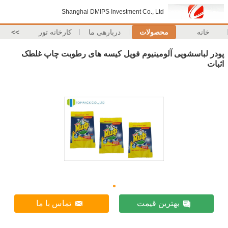
Shanghai DMIPS Investment Co., Ltd
خانه
محصولات
دربارهی ما
کارخانه تور
>>
پودر لباسشویی آلومینیوم فویل کیسه های رطوبت چاپ غلطک
اثبات
بهترین قیمت
تماس با ما