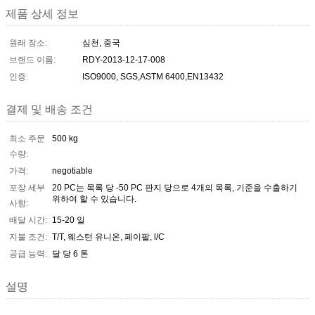
제품 상세 정보
원래 장소:
심천, 중국
브랜드 이름:
RDY-2013-12-17-008
인증:
ISO9000, SGS,ASTM 6400,EN13432
결제 및 배송 조건
최소 주문
500 kg
수량:
가격:
negotiable
포장 세부
20 PC는 목록 당 -50 PC 판지 당으로 4개의 목록, 기준을 수출하기
위하여 할 수 있습니다.
사항:
배달 시간:
15-20 일
지불 조건:
T/T, 웨스턴 유니온, 페이팔, l/C
공급 능력:
달 당 6 톤
설명