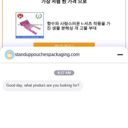
가장 저렴 한 가격 으로
향수와 사랑스러운 t-셔츠 작풍을 가
진 생물 분해성 개 고물 부대
계속하다
standuppouchespackaging.com
개 고물 부대
더 많은 것
9:27 AM
Good day, what product are you looking for?
 t-셔츠
Eco 다채로운 목록
목록에 있는 주문
향수와 사랑스러운
Eco를 인
고물은 향
에 있는 친절한 처
을 받아서 만들어
t-셔츠 작풍을 가진
홍색 사진 요
물 분해성
분할 수 있는 개 고
진 인쇄를 가진 다
생물 분해성 개 고
절한 개 
+ D2W를
물 부대
채로운 개 고물 부
물 부대
를 위한 
넣습니다
대
루에 넣
언어를 바꾸십시오
Korean