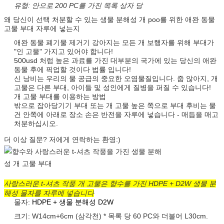
유형: 안으로 200 PC를 가진 목록 상자 당
왜 당신이 선택 처분할 수 있는 생물 분해성 개 poo를 위한 애완 동물
고물 부대 자루에 넣는지
애완 동물 폐기물 제거기 강아지는 모든 개 보행자를 위해 부대가
"인 고물" 가지고 있어야 합니다!
500usd 처럼 높은 과료를 가진 대부분의 국가에 있는 당신의 애완
동물 후에 픽업할 것이다 법률 입니다!
신 낭비는 우리의 물 공급의 중요한 오염물질입니다. 줍 않아지, 개
고물은 다른 부대, 아이들 및 성인에게 질병을 퍼질 수 있습니다!
개 고물 부대를 이용하는 방법
밖으로 잡아당기기 부대 또는 개 고물 높은 쪽으로 부대 후비는 물
건 안쪽에 아래로 장소 손은 반전을 자루에 넣습니다 - 매듭을 매고
처분하십시오.
더 이상 질문? 저에게 연락하는 환영:)
사랑스러운 t-셔츠 작풍 개 고물은 향수를 가진 HDPE + D2W 생물 분
해성 물자를 자루에 넣습니다
물자:
HDPE + 생물 분해성 D2W
크기: W14cm+6cm (삼각천) * 목록 당 60 PC와 더불어 L30cm.