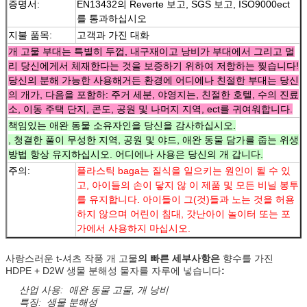
증명서:
EN13432의 Reverte 보고, SGS 보고, ISO9000ect
를 통과하십시오
지불 품목:
고객과 가진 대화
개 고물 부대는 특별히 두껍, 내구재이고 낭비가 부대에서 그리고 멀
리 당신에게서 체재한다는 것을 보증하기 위하여 저항하는 찢습니다!
당신의 분해 가능한 사용해거든 환경에 어디에나 친절한 부대는 당신
의 개가, 다음을 포함하: 주거 세분, 야영지는, 친절한 호텔, 수의 진료
소, 이동 주택 단지, 콘도, 공원 및 나머지 지역, ect를 귀여워합니다.
책임있는 애완 동물 소유자인을 당신을 감사하십시오.
, 청결한 풀이 무성한 지역, 공원 및 야드, 애완 동물 담가를 줍는 위생
방법 항상 유지하십시오. 어디에나 사용은 당신의 개 갑니다.
주의:
플라스틱 baga는 질식을 일으키는 원인이 될 수 있
고, 아이들의 손이 닿지 않 이 제품 및 모든 비닐 봉투
를 유지합니다. 아이들이 그(것)들과 노는 것을 허용
하지 않으며 어린이 침대, 갓난아이 놀이터 또는 포
가에서 사용하지 마십시오.
사랑스러운 t-셔츠 작풍 개 고물
의 빠른 세부사항은
향수를 가진
HDPE + D2W 생물 분해성 물자를 자루에 넣습니다
:
산업 사용: 애완 동물 고물, 개 낭비
특징: 생물 분해성