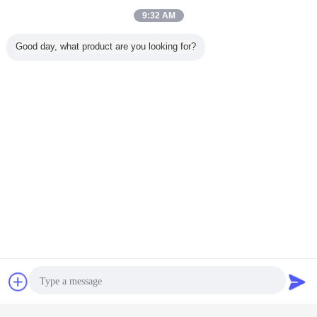
맞춘 플라스틱 백
야채 포장 부대
플라스틱 지퍼 부대
꼬리표:
,
,
9:32 AM
가장 저렴 한 가격 으로
Good day, what product are you looking for?
포도 플라스틱은 슬라이더 지플락 신
선한 재생한 밑바닥 삼각천 부대를 박
판으로 만들었습니다
계속하다
밑바닥 삼각천 부대
더 많은 것
라스틱은
간식 OPP 사각/구
100% 보충물
깡통 포장 회전 기
방수 정전
 지플락
획 밑바닥 부대, 옆
Resuable 애완 동
조 계획 해결책을
시멘트 패
재생한 밑
삼각천 부대
물 낭비 부대의 생
위한 1000KG/H 낙
업을 위한
견적 요청
문자 보내
각천 부대
물 분해성 개 낭비
농장 공정 라인
로필렌에
으로 만들
부대 분배기
길쌈된 부
니다
루에 넣