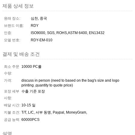
제품 상세 정보
원래 장소:
심천, 중국
브랜드 이름:
RDY
인증:
ISO9000, SGS, ROHS,ASTM 6400, EN13432
모델 번호:
RDY-EM-010
결제 및 배송 조건
최소 주문
10000 PC를
수량:
가격:
discuss in person (need to based on the bag's size and logo
printing ,quantity to quote price)
포장 세부
수출 기준 포장
사항:
배달 시간:
10-15 일
지불 조건:
T/T, L/C, 서부 동맹, Paypal, MoneyGram,
공급 능력:
60000PCS
설명