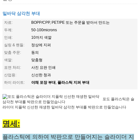
밑바닥 삼각천 부대
자료:
BOPP/CPP, PET/PE 또는 주문을 받아서 만드는
두께:
50-100microns
인쇄:
10까지 색깔
실링 & 핸들:
정상에 지퍼
맞춤 주문:
동의
색깔:
맞춤형
표면 처리:
사진 요판 인쇄
산업용:
신선한 청과
야채 포장 부대
플라스틱 지퍼 부대
하이 라이트:
,
포도 플라스틱은 슬
라이더 지플락 신선한 재생한 밑바닥 삼각천 부대를 박판으로 만들었습니다
명세:
플라스틱에 의하여 박판으로 만들어지는 슬라이더 지