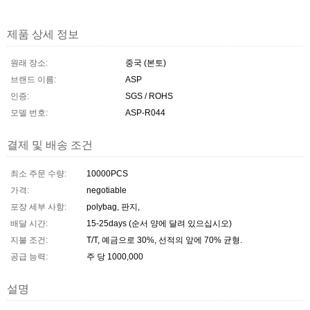
제품 상세 정보
원래 장소:
중국 (본토)
브랜드 이름:
ASP
인증:
SGS / ROHS
모델 번호:
ASP-R044
결제 및 배송 조건
최소 주문 수량:
10000PCS
가격:
negotiable
포장 세부 사항:
polybag, 판지,
배달 시간:
15-25days (순서 양에 달려 있으십시오)
지불 조건:
T/T, 예금으로 30%, 선적의 앞에 70% 균형.
공급 능력:
주 당 1000,000
설명