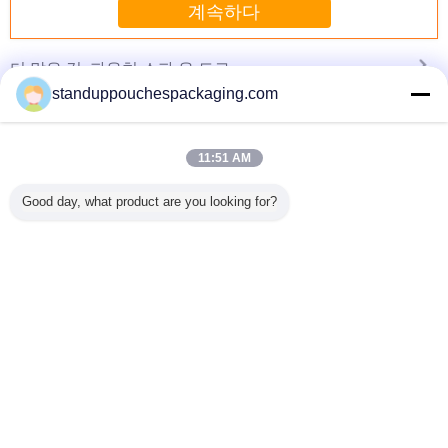
계속하다
파우치 스파 우 트로
더 많은 것
standuppouchespackaging.com
11:51 AM
 주둥이
보통 150ml 액체
Thermostability를
포도주/물/제정성
밑바닥 삼
 포장 샴
주머니 포장은 분
가진 부대를 포장
과일 주스를 위한
을 가진 방습
Good day, what product are you looking for?
 주둥이/
사구에 녹색에 섭
하는 애완 동물/알
플라스틱 서 있는
바다표범
가진 부대
니다
루미늄/RCPP 박판
액체 주둥이 주머
주둥이 
서 있습니
통렬한 반박 주둥
니
위로 서 
다
이 주머니
언어를 바꾸십시오
s
Korean
홈
|
About Us
|
Contact Us
|
사이트맵
|
Privacy Policy