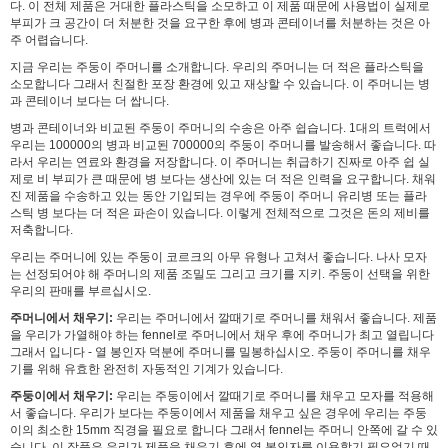
다. 이 전체 제품은 거대한 플라스틱을 소모하고 이 제품 때문에 사용법이 실제로
부피가 크 공간이 더 처분한 것을 요구한 후에 병과 콘테이너를 처분하는 것은 아
주 어렵습니다.
지금 우리는 주둥이 주머니를 소개합니다. 우리의 주머니는 더 적은 플라스틱을
소모합니다 그래서 친절한 포장 환경에 있고 재상할 수 있습니다. 이 주머니는 병
과 콘테이너 보다는 더 쌉니다.
병과 콘테이너와 비교된 주둥이 주머니의 수송은 아주 쉽습니다. 1대의 트럭에서
우리는 100000의 병과 비교된 700000의 주둥이 주머니를 발송해서 좋습니다. 따
라서 우리는 연료와 환경을 저장합니다. 이 주머니는 취급하기 진짜로 아주 쉽 실
제로 비 부피가 큰 때문에 병 보다는 생산에 있는 더 적은 인력을 요구합니다. 채워
진 제품을 수송하고 있는 동안 기입되는 경우에 주둥이 주머니 유리병 또는 플라
스틱 병 보다는 더 적은 파손이 있습니다. 이렇게 전체적으로 그것은 돈의 제비를
저축합니다.
우리는 주머니에 있는 주둥이 코르크의 아무 유형나 고쳐서 좋습니다. 나사 모자
는 선정되어야 해 주머니의 제품 조밀도 그리고 크기를 지키. 주둥이 선택을 위한
우리의 판매를 부르십시오.
주머니에서 채우기:
우리는 주머니에서 깔때기로 주머니를 채워서 좋습니다. 제품
을 우리가 가열해야 하는 fennel로 주머니에서 채우 후에 주머니가 최고 열립니다
그래서 입니다 - 열 봉인자 덕분에 주머니를 밀봉하십시오. 주둥이 주머니를 채우
기를 위해 유효한 완전히 자동적인 기계가 있습니다.
주둥이에서 채우기:
우리는 주둥이에서 깔때기로 주머니를 채우고 모자를 적용해
서 좋습니다. 우리가 보다는 주둥이에서 제품을 채우고 싶은 경우에 우리는 주둥
이의 최소한 15mm 직경을 필요로 합니다 그래서 fennel는 주머니 안쪽에 갈 수 있
습니다. 이 작풍은 우리가 제품을 채우기 후에 열 봉인자를 이용할기 필요없기 때