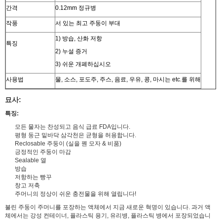
간격
0.12mm 정규병
작풍
서 있는 최고 주둥이 부대
1) 방습, 산화 저항
특징
2) 누설 증거
3) 쉬운 개폐하십시오
사용법
물, 소스, 포도주, 주스, 음료, 우유, 콩, 마시는 etc.를 위해
묘사:
특징:
모든 물자는 찬성되고 음식 급료 FDA입니다.
평형 둥근 밑바닥 삼각천은 균형을 허용합니다.
Reclosable 주둥이 (실을 꿴 모자 & 비품)
긍정적인 주둥이 마감
Sealable 열
방습
저항하는 빵꾸
창고 저축
주머니의 정상이 쉬운 충전물을 위해 열립니다!
불린 주둥이 주머니를 포장하는 액체에서 지금 새로운 혁명이 있습니다. 과거 액
체에서는 강성 컨테이너, 플라스틱 용기, 유리병, 플라스틱 병에서 포장되었습니