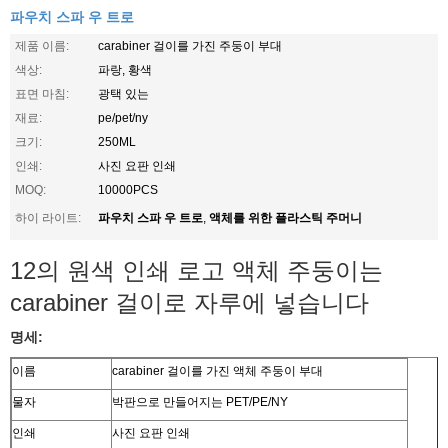
파우치 스파 우 트로
제품 이름:
carabiner 걸이를 가진 주둥이 부대
색상:
파랑, 황색
표면 마침:
광택 있는
재료:
pe/pet/ny
크기:
250ML
인쇄:
사진 요판 인쇄
MOQ:
10000PCS
파우치 스파 우 트로
액체를 위한 플라스틱 주머니
하이 라이트:
,
12의 원색 인쇄 로고 액체 주둥이는
carabiner 걸이로 자루에 넣습니다
명세:
이름
carabiner 걸이를 가진 액체 주둥이 부대
물자
박판으로 만들어지는 PET/PE/NY
인쇄
사진 요판 인쇄