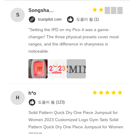
Songshang
S
trustpilot.com
도움이 됨 (1)
"Setting the IPD on my Pico 4 was a game-
changer! The three physical presets cover most
ranges, and the difference in sharpness is
noticeable.
h*o
H
도움이 됨 (123)
Solid Pattern Quick Dry One Piece Jumpsuit for
Women 2023 Customized Logo Gym Sets Solid
Pattern Quick Dry One Piece Jumpsuit for Women
2023@