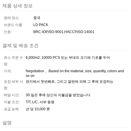
제품 상세 정보
원래 장소:
중국
브랜드 이름:
LD PACK
인증:
BRC-IOP,ISO-9001,HACCP,ISO-14001
결제 및 배송 조건
최소 주문 수
6,000m2; 10000 PCS 또는 부대의 크기에 기초를 두어
량:
가격:
Negotiation， Based on the material, size, quantity, colors and
so on
포장 세부 사
판지에서 첫번째로, 그리고 깔판에 의해 그 후에 포장하는
항:
배달 시간:
30 일은 후에 당신의 지불금을 받았습니다
지불 조건:
T/T, L/C, 서부 동맹
공급 능력:
년 당 10,000 톤
설명