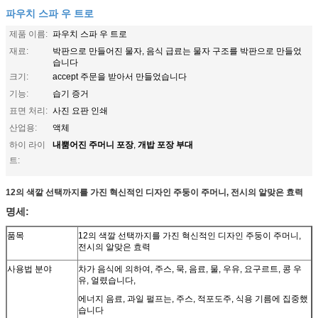
파우치 스파 우 트로
제품 이름:
파우치 스파 우 트로
재료:
박판으로 만들어진 물자, 음식 급료는 물자 구조를 박판으로 만들었
습니다
크기:
accept 주문을 받아서 만들었습니다
기능:
습기 증거
표면 처리:
사진 요판 인쇄
산업용:
액체
내뿜어진 주머니 포장
개밥 포장 부대
하이 라이
,
트:
12의 색깔 선택까지를 가진 혁신적인 디자인 주둥이 주머니, 전시의 알맞은 효력
명세:
품목
12의 색깔 선택까지를 가진 혁신적인 디자인 주둥이 주머니,
전시의 알맞은 효력
사용법 분야
차가 음식에 의하여, 주스, 묵, 음료, 물, 우유, 요구르트, 콩 우
유, 얼렸습니다,
에너지 음료, 과일 펄프는, 주스, 적포도주, 식용 기름에 집중했
습니다