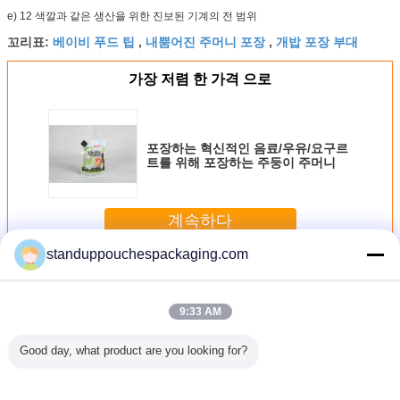
e) 12 색깔과 같은 생산을 위한 진보된 기계의 전 범위
베이비 푸드 팁
내뿜어진 주머니 포장
개밥 포장 부대
꼬리표:
,
,
가장 저렴 한 가격 으로
포장하는 혁신적인 음료/우유/요구르
트를 위해 포장하는 주둥이 주머니
계속하다
standuppouchespackaging.com
파우치 스파 우 트로
더 많은 것
9:33 AM
Good day, what product are you looking for?
 주둥이
보통 150ml 액체
Thermostability를
포도주/물/제정성
밑바닥 삼
 포장 샴
주머니 포장은 분
가진 부대를 포장
과일 주스를 위한
을 가진 방습
 주둥이/
사구에 녹색에 섭
하는 애완 동물/알
플라스틱 서 있는
바다표범