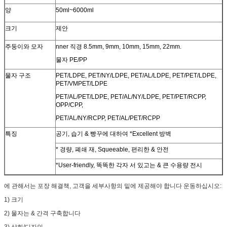
양
50ml~6000ml
크기
제안
주둥이와 모자
nner 직경 8.5mm, 9mm, 10mm, 15mm, 22mm.
물자 PE/PP
물자 구조
PET/LDPE, PET/NY/LDPE, PET/AL/LDPE, PET/PET/LDPE,
PET/VMPET/LDPE
PET/AL/PET/LDPE, PET/AL/NY/LDPE, PET/PET/RCPP,
OPP/CPP,
PET/AL/NY/RCPP, PET/AL/PET/RCPP
특징
공기, 습기 & 빵꾸에 대하여 *Excellent 방벽
* 경량, 폐쇄 재, Squeeable, 편리한 & 안전
*User-friendly, 똑똑한 각자 서 있고는 & 큰 수용량 전시
에 관해서는 포장 해결책, 고객을 세부사항의 밑에 제공해야 합니다 운동하십시오:
1) 크기
2) 물자는 & 간격 구축합니다
3) 삽화/디자인