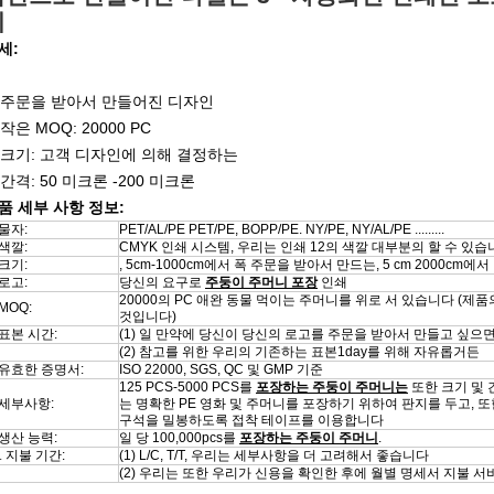
니
세:
주문을 받아서 만들어진 디자인
작은 MOQ: 20000 PC
크기: 고객 디자인에 의해 결정하는
. 간격: 50 미크론 -200 미크론
품 세부 사항 정보:
물자:
PET/AL/PE PET/PE, BOPP/PE. NY/PE, NY/AL/PE .........
색깔:
CMYK 인쇄 시스템, 우리는 인쇄 12의 색깔 대부분의 할 수 있
크기:
, 5cm-1000cm에서 폭 주문을 받아서 만드는, 5 cm 2000cm에서
로고:
당신의 요구로
주둥이 주머니 포장
인쇄
20000의 PC 애완 동물 먹이는 주머니를 위로 서 있습니다 (제
MOQ:
것입니다)
표본 시간:
(1) 일 만약에 당신이 당신의 로고를 주문을 받아서 만들고 싶으면 1
(2) 참고를 위한 우리의 기존하는 표본1day를 위해 자유롭거든
유효한 증명서:
ISO 22000, SGS, QC 및 GMP 기준
125 PCS-5000 PCS를
포장하는 주둥이 주머니는
또한 크기 및 
. 세부사항:
는 명확한 PE 영화 및 주머니를 포장하기 위하여 판지를 두고, 
구석을 밀봉하도록 접착 테이프를 이용합니다
생산 능력:
일 당 100,000pcs를
포장하는 주둥이 주머니
.
.
지불 기간:
(1) L/C, T/T, 우리는 세부사항을 더 고려해서 좋습니다
(2) 우리는 또한 우리가 신용을 확인한 후에 월별 명세서 지불 