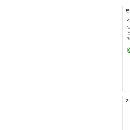
연
S
전
팩
기