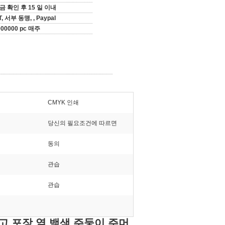
금 확인 후 15 일 이내
T, 서부 동맹, , Paypal
000000 pc 매주
CMYK 인쇄
당신의 필요조건에 따르면
동의
관습
관습
고 포장 옆 백색 주둥이 주머