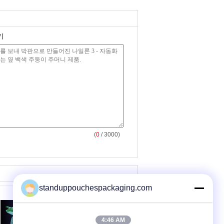
기
(
0
/ 3000)
standuppouchespackaging.com
4:46 AM