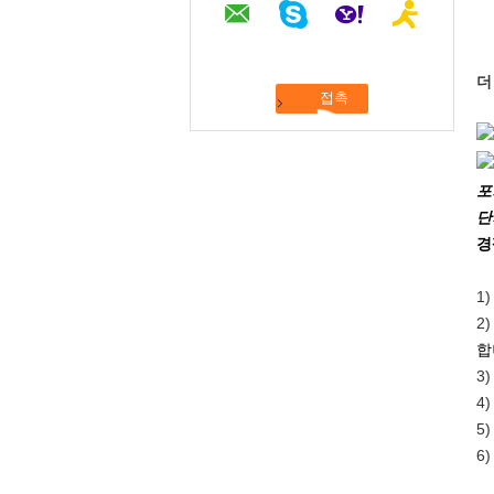
더
포
단
경
1
2
합
3
4
5
6