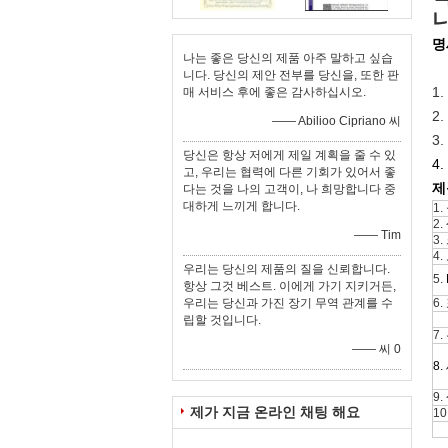
명
나는 좋은 당신의 제품 아주 말하고 싶습
니다. 당신의 제안 전부를 당신을, 또한 판
1.
매 서비스 후에 좋은 감사하십시오.
2.
—— Abilioo Cipriano 씨
3.
당신은 항상 저에게 제일 계획을 줄 수 있
4
고, 우리는 협력에 다른 기회가 있어서 좋
제
다는 것을 나의 고객이, 나 희망합니다 중
대하게 느끼게 합니다.
1.
2.
—— Tim
3.
4.
우리는 당신의 제품의 질을 신뢰합니다.
5.
항상 그것 베스트. 이에게 가기 지키거든,
우리는 당신과 가진 장기 무역 관계를 수
6.
립할 것입니다.
7.
—— 씨 0
8
9.
제가 지금 온라인 채팅 해요
10