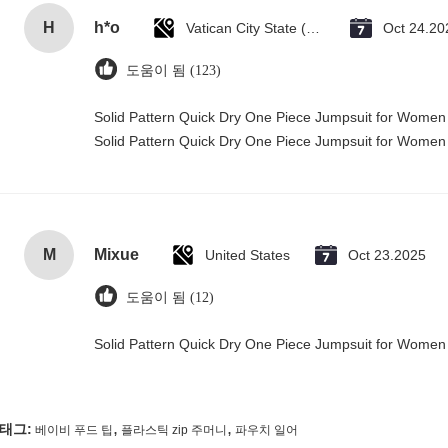
H
h*o
Vatican City State (Holy See)
Oct 24.20
도움이 됨 (123)
Solid Pattern Quick Dry One Piece Jumpsuit for Wome
Solid Pattern Quick Dry One Piece Jumpsuit for Wome
M
Mixue
United States
Oct 23.2025
도움이 됨 (12)
Solid Pattern Quick Dry One Piece Jumpsuit for Wome
,
,
태그:
베이비 푸드 팁
플라스틱 zip 주머니
파우치 일어