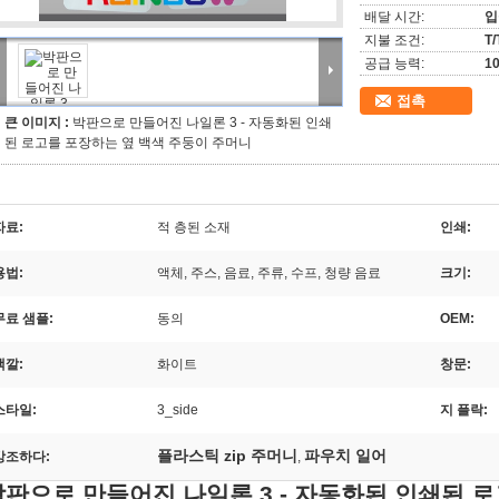
배달 시간:
입
지불 조건:
T/
공급 능력:
1
접촉
큰 이미지 :
박판으로 만들어진 나일론 3 - 자동화된 인쇄
된 로고를 포장하는 옆 백색 주둥이 주머니
자료:
적 층된 소재
인쇄:
용법:
액체, 주스, 음료, 주류, 수프, 청량 음료
크기:
무료 샘플:
동의
OEM:
색깔:
화이트
창문:
스타일:
3_side
지 플락:
플라스틱 zip 주머니
파우치 일어
강조하다:
,
박판으로 만들어진 나일론 3 - 자동화된 인쇄된 로