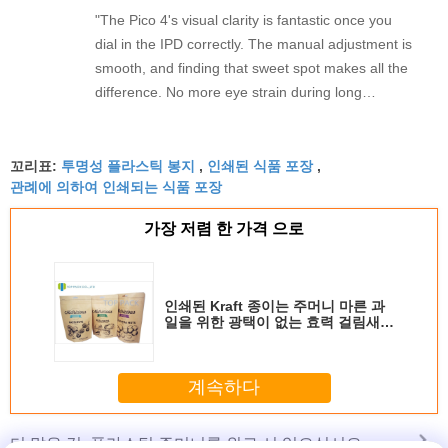
"The Pico 4's visual clarity is fantastic once you
dial in the IPD correctly. The manual adjustment is
smooth, and finding that sweet spot makes all the
difference. No more eye strain during long
sessions. Highly recommend taking the time to set
it up properly!""The Pico 4's visual clarity is
투명성 플라스틱 봉지
인쇄된 식품 포장
fantastic once you dial in the IPD correctly. The
꼬리표:
,
,
관례에 의하여 인쇄되는 식품 포장
manual adjustment is smooth, and finding that
sweet spot makes all the difference. No more eye
가장 저렴 한 가격 으로
strain during long sessions. Highly recommend
taking the time to set it up properly!""The Pico 4's
visual clarity is fantastic once you dial in the IPD
인쇄된 Kraft 종이는 주머니 마른 과
correctly. The manual adjustment is smooth, and
일을 위한 광택이 없는 효력 걸림새
finding that sweet spot makes all the difference.
파악을 위로 서 있습니다
No more eye strain during long sessions. Highly
recommend taking the time to set it up
계속하다
properly!""The Pico 4's visual clarity is fantastic
once you dial in the IPD correctly. The manual
플라스틱 주머니를 위로 서 있으십시오
더 많은 것