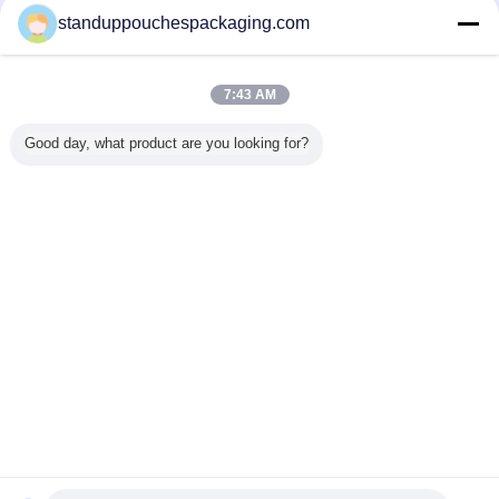
adjustment is smooth, and finding that sweet spot
standuppouchespackaging.com
makes all the difference. No more eye strain
during long sessions. Highly r
7:43 AM
물자 - 사
애완 동물/알루미
주머니 W/Zipper의
브라운 MOPP/알
백색을 위
한 기운찬
늄/PE는 위로 서 있
플라스틱 패킹 부
루미늄 광택이 없
습니다 식
Good day, what product are you looking for?
가진 저축
습니다 단백질 분
대를 위로 서 있으
는 인쇄는 샌드위
트/소시지
주머니
말을 위한 음식 주
십시오
치 알루미늄 호일
지퍼를 가
머니를 박판으로
을 위한 음식 주머
주머니를 
만들었습니다
니를 위로 서 있습
십시
니다
언어를 바꾸십시오
s
Korean
홈
|
About Us
|
Contact Us
|
사이트맵
|
Privacy Policy
탁상용 전망
Copyright © 2015 - 2025 Shanghai DMIPS Investment Co., Ltd.
All rights reserved. Developed by
ECER