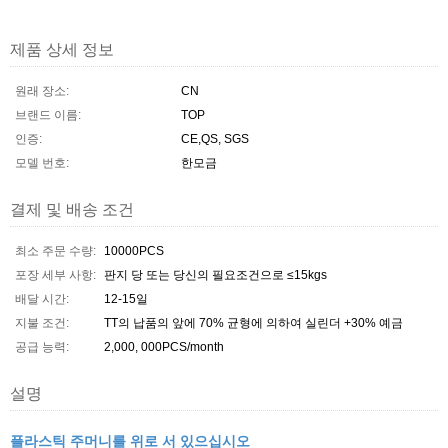
제품 상세 정보
원래 장소:
CN
브랜드 이름:
TOP
인증:
CE,QS, SGS
모델 번호:
한모금
결제 및 배송 조건
최소 주문 수량:
10000PCS
포장 세부 사항:
판지 당 또는 당신의 필요조건으로 ≤15kgs
배달 시간:
12-15일
지불 조건:
TT의 납품의 앞에 70% 균형에 의하여 실린더 +30% 예금
공급 능력:
2,000, 000PCS/month
설명
플라스틱 주머니를 위로 서 있으십시오