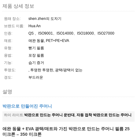
제품 상세 정보
원래 장소:
shen zhen의 도자기
브랜드 이름:
Hua An
인증:
QS 、ISO9001、ISO14000、ISO18000、ISO27000
재료:
애완 동물, PET+PE+EVA
유형:
뻗기 필름
용법:
포장 필름
기능:
습기 증거
투명도:
, 투명한 투명한, 광택/광택이 없는
경도:
부드러운
설명
박판으로 만들어진 주머니
박판으로 만드는 주머니 운반대
자동 접착 박판으로 만드는 주머니
하이 라이트:
,
애완 동물 + EVA 광택/매트와 가진 박판으로 만드는 주머니 필름 25
미크론 – 350 미크론