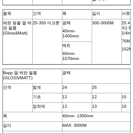
품목
간격
폭
길이
서류상
애완 동물 열 박
25-350 미크론
광택
300-3000M
25.4
판 필름
치) 5
40mm-
(Gloss&Matt)
1/4in
1400mm
76MM
매트
152MM
40mm-
1070mm
Bopp 열 박판 필름
광택
(GLOSS/MATT)
간격
합계
24
25
기초
12
12
15
접착제
12
13
10
폭
40mm- 1300mm
길이
MAX: 3000M