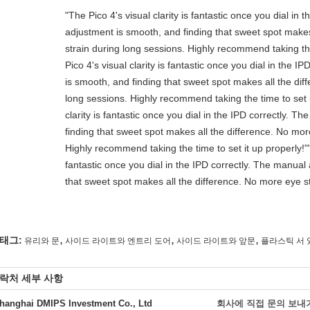
"The Pico 4's visual clarity is fantastic once you dial in
adjustment is smooth, and finding that sweet spot makes
strain during long sessions. Highly recommend taking the
Pico 4's visual clarity is fantastic once you dial in the 
is smooth, and finding that sweet spot makes all the dif
long sessions. Highly recommend taking the time to set i
clarity is fantastic once you dial in the IPD correctly. 
finding that sweet spot makes all the difference. No mor
Highly recommend taking the time to set it up properly!""T
fantastic once you dial in the IPD correctly. The manual
that sweet spot makes all the difference. No more eye st
,
,
,
태그:
유리와 문
사이드 라이트와 엔트리 도어
사이드 라이트와 앞문
플라스틱 서 
락처 세부 사항
hanghai DMIPS Investment Co., Ltd
회사에 직접 문의 보내