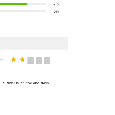
67%
0%
025
l slider is intuitive and stays