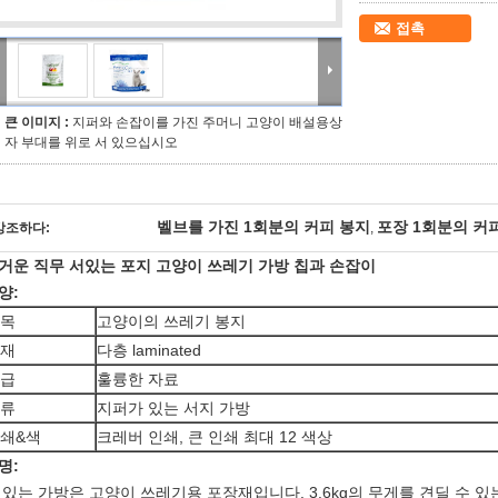
접촉
큰 이미지 :
지퍼와 손잡이를 가진 주머니 고양이 배설용상
자 부대를 위로 서 있으십시오
벨브를 가진 1회분의 커피 봉지
포장 1회분의 커
강조하다:
,
거운 직무 서있는 포지 고양이 쓰레기 가방 칩과 손잡이
양:
목
고양이의 쓰레기 봉지
재
다층 laminated
급
훌륭한 자료
류
지퍼가 있는 서지 가방
쇄&색
크레버 인쇄, 큰 인쇄 최대 12 색상
명:
 있는 가방은 고양이 쓰레기용 포장재입니다. 3.6kg의 무게를 견딜 수 있