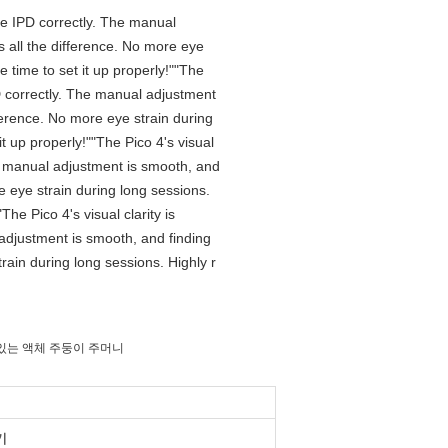
 the IPD correctly. The manual
 all the difference. No more eye
 time to set it up properly!""The
IPD correctly. The manual adjustment
ference. No more eye strain during
t up properly!""The Pico 4's visual
The manual adjustment is smooth, and
e eye strain during long sessions.
he Pico 4's visual clarity is
 adjustment is smooth, and finding
rain during long sessions. Highly r
있는 액체 주둥이 주머니
기