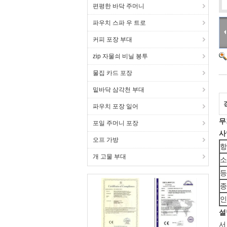
편평한 바닥 주머니
파우치 스파 우 트로
커피 포장 부대
zip 자물쇠 비닐 봉투
물집 카드 포장
밑바닥 삼각천 부대
파우치 포장 일어
무
포일 주머니 포장
사
오프 가방
항
개 고물 부대
소
등
종
인
설
서