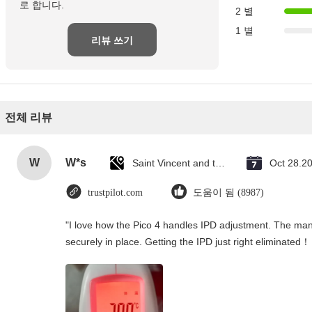
로 합니다.
2 별
1 별
리뷰 쓰기
전체 리뷰
W
W*s
Saint Vincent and the Grenadines
Oct 28.2
trustpilot.com
도움이 됨 (8987)
"I love how the Pico 4 handles IPD adjustment. The manua
securely in place. Getting the IPD just right eliminated！