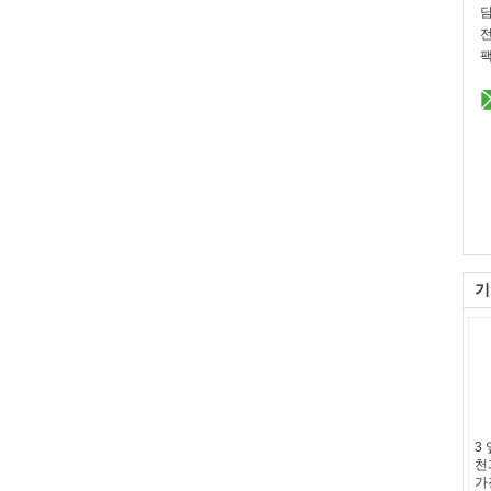
전
팩
기
3
천
가