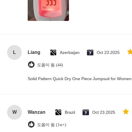
L
Liang
Azerbaijan
Oct 23.2025
도움이 됨 (44)
Solid Pattern Quick Dry One Piece Jumpsuit for Wome
W
Wanzan
Brazil
Oct 23.2025
도움이 됨 (1w+)