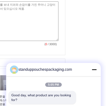
(
0
/ 3000)
standuppouchespackaging.com
5:05 PM
Good day, what product are you looking 
문을 받아서 만들어진
1Lb 분해 가능한 물고기
for?
레스틱 포장은 유로 -
유혹 환경 플라스틱은 창
멍을 가진 주머니 사진
을 가진 주머니를 위로