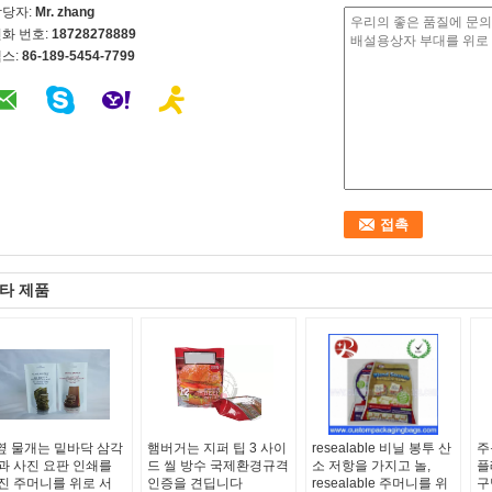
담당자:
Mr. zhang
화 번호:
18728278889
스:
86-189-5454-7799
타 제품
 옆 물개는 밑바닥 삼각
햄버거는 지퍼 팁 3 사이
resealable 비닐 봉투 산
주
과 사진 요판 인쇄를
드 씰 방수 국제환경규격
소 저항을 가지고 놀,
플
진 주머니를 위로 서
인증을 견딥니다
resealable 주머니를 위
구