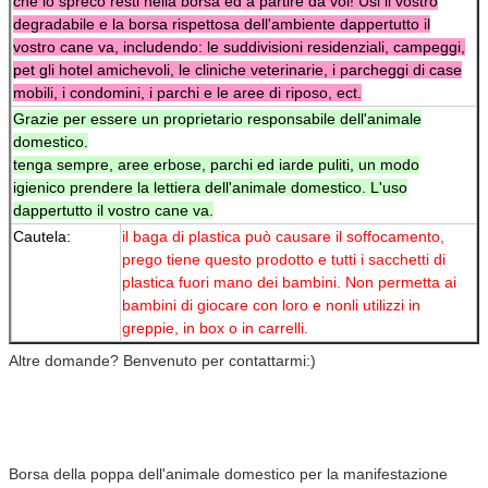
che lo spreco resti nella borsa ed a partire da voi! Usi il vostro
degradabile e la borsa rispettosa dell'ambiente dappertutto il
vostro cane va, includendo: le suddivisioni residenziali, campeggi,
pet gli hotel amichevoli, le cliniche veterinarie, i parcheggi di case
mobili, i condomini, i parchi e le aree di riposo, ect.
Grazie per essere un proprietario responsabile dell'animale
domestico.
tenga sempre, aree erbose, parchi ed iarde puliti, un modo
igienico prendere la lettiera dell'animale domestico. L'uso
dappertutto il vostro cane va.
Cautela:
il baga di plastica può causare il soffocamento,
prego tiene questo prodotto e tutti i sacchetti di
plastica fuori mano dei bambini. Non permetta ai
bambini di giocare con loro e nonli utilizzi in
greppie, in box o in carrelli.
Altre domande? Benvenuto per contattarmi:)
Borsa della poppa dell'animale domestico per la manifestazione