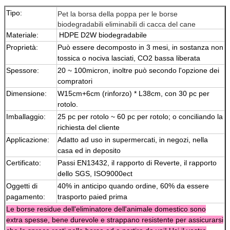
Tipo:
Pet la borsa della poppa per le borse
biodegradabili eliminabili di cacca del cane
Materiale:
HDPE D2W biodegradabile
Proprietà:
Può essere decomposto in 3 mesi, in sostanza non
tossica o nociva lasciati, CO2 bassa liberata
Spessore:
20 ~ 100micron, inoltre può secondo l'opzione dei
compratori
Dimensione:
W15cm+6cm (rinforzo) * L38cm, con 30 pc per
rotolo.
Imballaggio:
25 pc per rotolo ~ 60 pc per rotolo; o conciliando la
richiesta del cliente
Applicazione:
Adatto ad uso in supermercati, in negozi, nella
casa ed in deposito
Certificato:
Passi EN13432, il rapporto di Reverte, il rapporto
dello SGS, ISO9000ect
Oggetti di
40% in anticipo quando ordine, 60% da essere
pagamento:
trasporto paied prima
Le borse residue dell'eliminatore dell'animale domestico sono
extra spesse, bene durevole e strappano resistente per assicurarsi