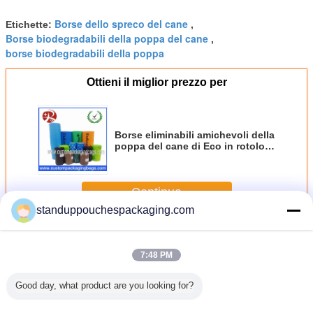
Borse dello spreco del cane
Etichette:
,
Borse biodegradabili della poppa del cane
,
borse biodegradabili della poppa
Ottieni il miglior prezzo per
Borse eliminabili amichevoli della
poppa del cane di Eco in rotolo
variopinto
Continua
standuppouchespackaging.com
Borse della poppa del cane
Più
7:48 PM
Good day, what product are you looking for?
oppa
Borse eliminabili
Borse variopinte
Borse
La po