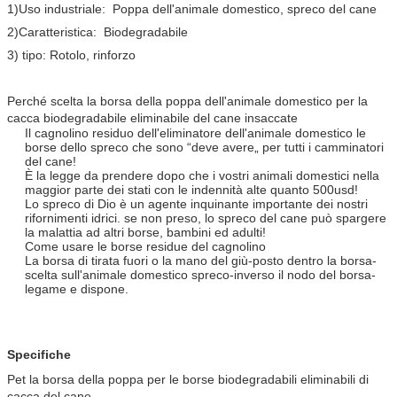
1)Uso industriale: Poppa dell'animale domestico, spreco del cane
2)Caratteristica: Biodegradabile
3) tipo: Rotolo, rinforzo
Perché scelta la borsa della poppa dell'animale domestico per la
cacca biodegradabile eliminabile del cane insaccate
Il cagnolino residuo dell'eliminatore dell'animale domestico le
borse dello spreco che sono “deve avere„ per tutti i camminatori
del cane!
È la legge da prendere dopo che i vostri animali domestici nella
maggior parte dei stati con le indennità alte quanto 500usd!
Lo spreco di Dio è un agente inquinante importante dei nostri
rifornimenti idrici. se non preso, lo spreco del cane può spargere
la malattia ad altri borse, bambini ed adulti!
Come usare le borse residue del cagnolino
La borsa di tirata fuori o la mano del giù-posto dentro la borsa-
scelta sull'animale domestico spreco-inverso il nodo del borsa-
legame e dispone.
Specifiche
Pet la borsa della poppa per le borse biodegradabili eliminabili di
cacca del cane