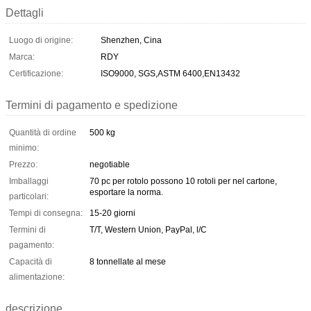
Dettagli
Luogo di origine:
Shenzhen, Cina
Marca:
RDY
Certificazione:
ISO9000, SGS,ASTM 6400,EN13432
Termini di pagamento e spedizione
Quantità di ordine
500 kg
minimo:
Prezzo:
negotiable
Imballaggi
70 pc per rotolo possono 10 rotoli per nel cartone,
esportare la norma.
particolari:
Tempi di consegna:
15-20 giorni
Termini di
T/T, Western Union, PayPal, l/C
pagamento:
Capacità di
8 tonnellate al mese
alimentazione:
descrizione